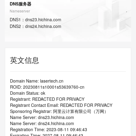
DNS服务器
Nameserver
DNS
1
：
dns23.hichina.com
DNS
2
：
dns24.hichina.com
英文信息
Domain Name: lasertech.cn
ROID: 20230811s10001s53639760-cn
Domain Status: ok
Registrant: REDACTED FOR PRIVACY
Registrant Contact Email: REDACTED FOR PRIVACY
Sponsoring Registrar: 阿里云计算有限公司（万网）
Name Server: dns23.hichina.com
Name Server: dns24.hichina.com
Registration Time: 2023-08-11 09:46:43
Expiration Time: 2027-08-11 09:46:43