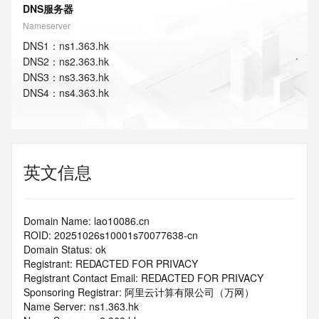
DNS服务器
Nameserver
DNS
1
：
ns1.363.hk
DNS
2
：
ns2.363.hk
DNS
3
：
ns3.363.hk
DNS
4
：
ns4.363.hk
英文信息
Domain Name: lao10086.cn
ROID: 20251026s10001s70077638-cn
Domain Status: ok
Registrant: REDACTED FOR PRIVACY
Registrant Contact Email: REDACTED FOR PRIVACY
Sponsoring Registrar: 阿里云计算有限公司（万网）
Name Server: ns1.363.hk