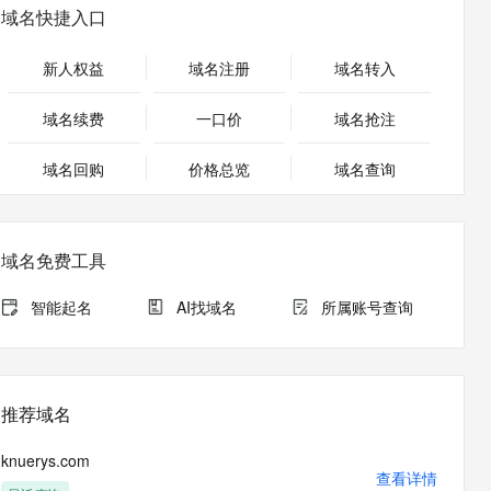
安全
畅自然，细节丰富
高表现力语音合成大模型，语音克隆听感自然
我要投诉
PolarDB
域名快捷入口
上云场景组合购
伴
Qoder CN V1.7.0 发布
漫剧创作，剧本、分镜、视频高效生成
100%兼容MySQL、PostgreSQL，兼容Oracle，支持集中和分布式
覆盖90%+业务场景，专享组合折扣价
2V
VPN
Fun-ASR
新人权益
域名注册
域名转入
文戏情感细腻自然，动作戏激烈拳拳到肉，实现更强表演能力
支持中英文自由切换，具备更强的噪声鲁棒性
ernetes 版 ACK
云聚AI 严选权益
云安全中心 AI BAS 智能自动
SSL 证书
，一键激活高效办公新体验
理容器应用的 K8s 服务
精选AI产品，从模型到应用全链提效
化模拟渗透攻击产品发布
域名续费
一口价
域名抢注
堡垒机
AI 用量加速计划
DataWorks ChatBI 会话支持
应用
域名回购
价格总览
防火墙
域名查询
、识别商机，让客服更高效、服务更出色。
新老同享，达量后返
上传临时文件分析
千问办公
主机安全
NEW
的智能体编程平台
一站式AI生产力平台
域名免费工具
AI 应用及服务市场
伶鹊
企业级人与Agent协作平台，接入和调度多个数字员工
智能客服平台，对话机器人、对话分析、智能外呼
智能起名
AI找域名
所属账号查询
AI 应用
大模型服务平台百炼 - 全妙
大模型
应用创作平台
多模态内容创作工具，已接入 DeepSeek
自然语言处理
推荐域名
数据标注
knuerys.com
机器学习
查看详情