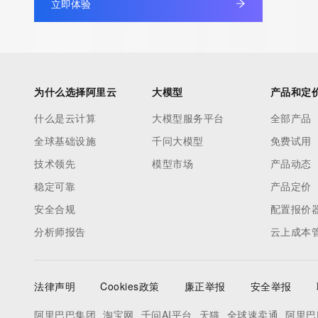
立即体验
Registry Admin ID:
Admin Name:
Admin Organization:
Admin Street:
Admin Street:
为什么选择阿里云
大模型
产品和定
Admin Street:
什么是云计算
大模型服务平台
全部产品
Admin City:
全球基础设施
千问大模型
免费试用
Admin State/Province:
Admin Postal Code:
技术领先
模型市场
产品动态
Admin Country:
稳定可靠
产品定价
Admin Phone:
安全合规
配置报价
Admin Phone Ext:
分析师报告
云上成本
Admin Fax:
Admin Fax Ext:
Admin Email:
法律声明
Cookies政策
廉正举报
安全举报
Registry Tech ID: REDACTED FOR PRIVACY
Tech Name: REDACTED FOR PRIVACY
阿里巴巴集团
淘宝网
千问AI平台
天猫
全球速卖通
阿里巴