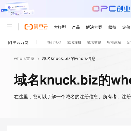
大模型
产品
解决方案
权益
定价
阿里云万网
热门活动
域名注册
域名交易
智能建站
定
大模型
产品
解决方案
权益
定价
云市场
伙伴
服务
了解阿里云
精选产品
精选解决方案
普惠上云
产品定价
精选商城
成为销售伙伴
售前咨询
为什么选择阿里云
千问AI平台
whois首页
>
域名knuck.biz的whois信息
了解云产品的定价详情
大模型服务平台百炼
睿译宝，AI翻译排版一
普惠上云 官方力荐
分销伙伴
在线服务
网站建设
什么是云计算
大
大模型服务与应用平台
上传文档即自动完成翻译和
云服务器38元/年起，超
域名knuck.biz的w
咨询伙伴
多端小程序
技术领先
云上成本管理
售后服务
轻量应用服务器
GLM-5.2：长任务时代
官方推荐返现计划
大模型
精选产品
精选解决方案
Salesforce 国际版订阅
稳定可靠
管理和优化成本
推荐新用户得奖励，单订单
销售伙伴合作计划
自助服务
友盟天域
安全合规
人工智能与机器学习
AI
文本生成
在这里，您可以了解一个域名的注册信息、所有者、注册
云数据库 RDS
Hermes Agent，打造
云工开物
无影生态合作计划
在线服务
观测云
分析师报告
自主进化，持久记忆，越用
高校专属算力普惠，学生认
计算
互联网应用开发
Qwen3.8-Max
HOT
Salesforce On Alibaba C
工单服务
智能体时代全能旗舰模型
Tuya 物联网平台阿里云
研究报告与白皮书
人工智能平台 PAI
快速拥有专属 OpenClaw
大模
Consulting Partner 合
大数据
容器
免费试用
短信专区
一站式AI开发、训练和推
蓝凌 OA
Qwen3.7-Plus
AI 大模型销售与服务生
现代化应用