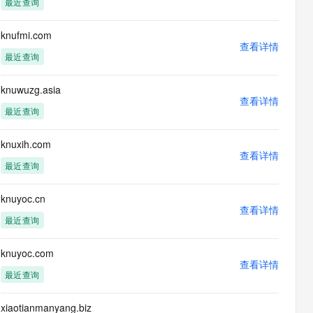
最近查询
息提取
与 AI 智能体进行实时音视频通话
从文本、图片、视频中提取结构化的属性信息
构建支持视频理解的 AI 音视频实时通话应用
knufmi.com
查看详情
t.diy 一步搞定创意建站
构建大模型应用的安全防护体系
最近查询
通过自然语言交互简化开发流程,全栈开发支持
通过阿里云安全产品对 AI 应用进行安全防护
knuwuzg.asia
查看详情
最近查询
knuxih.com
查看详情
最近查询
knuyoc.cn
查看详情
最近查询
knuyoc.com
查看详情
最近查询
xiaotianmanyang.biz