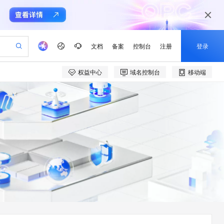
文档
备案
控制台
注册
登录
权益中心
域名控制台
移动端
验
作计划
器
AI 活动
专业服务
服务伙伴合作计划
开发者社区
加入我们
产品动态
服务平台百炼
阿里云 OPC 创新助力计划
一站式生成采购清单，支持单品或批量购买
可编辑精美 PPT 文稿
S产品伙伴计划（繁花）
峰会
CS
造的大模型服务与应用开发平台
Agency Agents：拥有专属领域专家
AI 生产力先锋
Al MaaS 服务伙伴赋能合作
域名
博文
Careers
PolarDB Agentic Database
至高可申请百万元
 轻松生成专业的 PPT
开启高性价比 AI 编程新体验
弹性可伸缩的云计算服务
先锋实践拓展 AI 生产力的边界
发布
多领域专家智能体,一键组建 AI 虚拟交付团队
Token 补贴，五大权
计划
海大会
伙伴信用分合作计划
商标
问答
社会招聘
益加速 OPC 成功
帕鲁游戏服务器
SS
HappyHorse 打造一站式影视创作平台
飞天发布时刻
HOT
秒悟 Meoo CLI 支持一键部
划
备案
电子书
校园招聘
联机服务器，轻松开启游戏
视频创作，一键激活电商全链路生产力
稳定、安全、高性价比、高性能的云存储服务
所见，即是所愿
署项目至阿里云账号
可视化编排打通从文字构思到成片全链路闭环
更多支持
划
公司注册
镜像站
视频生成
语音识别与合成
 智能体与工作流应用
漫剧工坊：一站式动画创作平台
AI 实训营
Flink OSS 支持
合作伙伴培训与认证
划
上云迁移
站生成，高效打造优质广告素材
全接入的云上超级电脑
通过阿里云百炼高效搭建AI应用,助力高效开发
快速生产连贯的高质量长漫剧
从基础到进阶，Agent 创客手把手教你
AssumeRole 角色自定义
e-1.1-T2V
Qwen3-TTS-Flash
lScope
我要反馈
查询合作伙伴
畅细腻的高质量视频
离线语音合成大模型，多语言方言自适应，低延迟高稳定
n Alibaba Cloud ISV 合作
代维服务
建企业门户网站
10 分钟搭建微信、支付宝小程序
百炼 Qwen3.7-Flash 系列模
创新加速
ope
登录合作伙伴管理后台
我要建议
站，无忧落地极速上线
以可视化方式快速构建移动和 PC 门户网站
国内短信简单易用，安全可靠，秒级触达，全球覆盖200+国家和地区。
高效部署网站，快速应用到小程序
型发布
e-1.1-I2V
Cosyvoice-V3-Flash