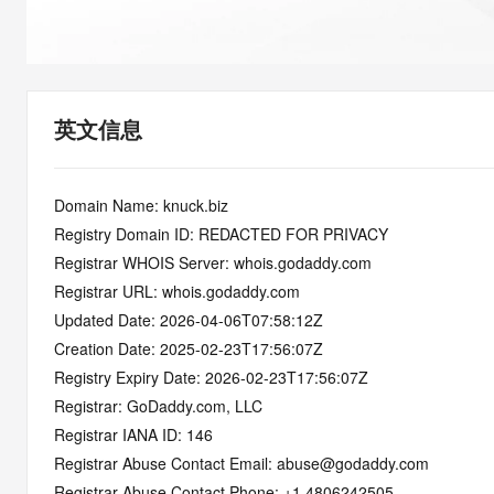
快速部署 Dify，高效搭建 
迁移与运维管理
10 分钟在聊天系统中增加
专有云
英文信息
Domain Name: knuck.biz
Registry Domain ID: REDACTED FOR PRIVACY
Registrar WHOIS Server: whois.godaddy.com
Registrar URL: whois.godaddy.com
Updated Date: 2026-04-06T07:58:12Z
Creation Date: 2025-02-23T17:56:07Z
Registry Expiry Date: 2026-02-23T17:56:07Z
Registrar: GoDaddy.com, LLC
Registrar IANA ID: 146
Registrar Abuse Contact Email: abuse@godaddy.com
Registrar Abuse Contact Phone: +1.4806242505