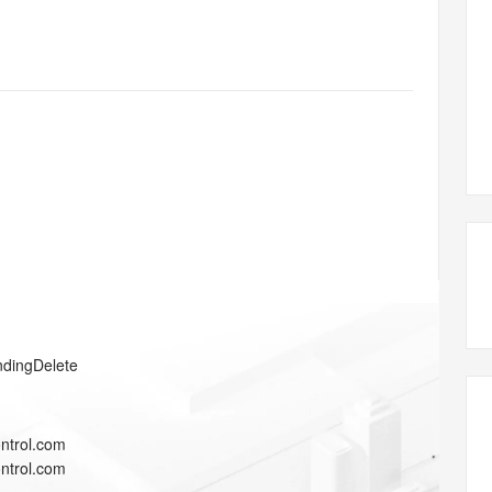
态智能体模型
旗舰 MoE 大模型，百万上下文与顶尖推理能力
图生视频，流
同享
万小智 AI 建站低至 15元/月
Qoder CN
AI 短剧/漫剧
云原生数据库 
快递物流查询
WordPress
成为服务伙
高校合作
点，立即开启云上创新
覆盖公网/内网、递归/权威、移动APP等全场景解析服务
送.CN域名，送备案服务码
基于千问大模型等，支持代码智能生成、研发智能问答
AI助力短剧
GLM-5.2
Wan2.7-T
Ubuntu
服务生态伙伴
视觉 Coding、空间感知、多模态思考等全面升级
1M上下文，专为长程任务能力而生
云工开物
企业应用
Works
Night Plan 支持 Qwen 3.8-Max
云原生大数据计算服务 MaxCompute
AI 办公
容器服务 Kub
NEW
Red Hat
30+ 款产品免费体验
Data Agent 驱动的一站式 Data+AI 开发治理平台
夜间 5 折，Qwen/Meoo/TokenPlan 客户专享
面向分析的企业级SaaS模式云数据仓库
AI智能应用
提供一站式管
科研合作
ERP
堂（旗舰版）
SUSE
智能客服
AI 应用构建
大模型原生
CRM
防护产品
2个月
自动承接线索
建站小程序
Qoder
大模型服务平台百炼-应用模版
OA 办公系统
HOT
NEW
面向真实软件
个人版上线、团队版降价；千问3.8-Max首发发尝鲜
丰富多元化的应用模版和解决方案
力提升
财税管理
模板建站
万有无界
大模型服务平台百炼-智能体
400电话
定制建站
的模型效果
灵活可视化地构建企业级 Agent
方案
广告营销
模板小程序
秒悟
人工智能平台 PAI
ndingDelete
定制小程序
云端极速 AI 
新一代 AI 视频生成模型，深度适配广告营销等场景
AI Native 的算法工程平台，一站式完成建模、训练、推理服务部署
APP 开发
ntrol.com
建站系统
ntrol.com