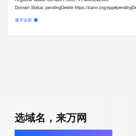
Domain Status: pendingDelete https://icann.org/epp#pendingD
Registry Registrant ID: REDACTED FOR PRIVACY
展开全部
Registrant Name: REDACTED FOR PRIVACY
Registrant Organization: Domains By Proxy, LLC
Registrant Street: REDACTED FOR PRIVACY
Registrant Street: REDACTED FOR PRIVACY
Registrant Street: REDACTED FOR PRIVACY
Registrant City: REDACTED FOR PRIVACY
Registrant State/Province: Arizona
Registrant Postal Code: REDACTED FOR PRIVACY
Registrant Country: US
Registrant Phone: REDACTED FOR PRIVACY
Registrant Phone Ext: REDACTED FOR PRIVACY
Registrant Fax: REDACTED FOR PRIVACY
选域名，来万网
Registrant Fax Ext: REDACTED FOR PRIVACY
Registrant Email: Please query the RDDS service of the Registrar
to contact the Registrant, Admin, or Tech contact of the quer