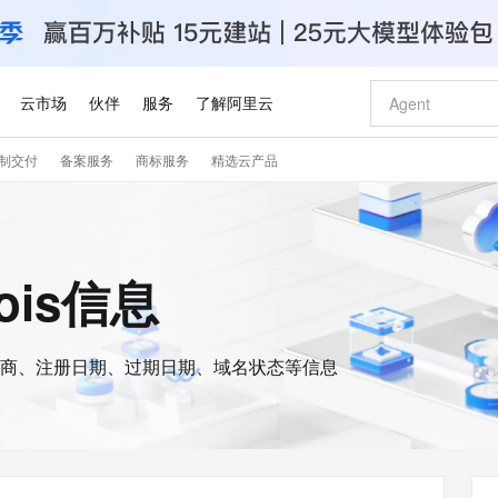
云市场
伙伴
服务
了解阿里云
制交付
备案服务
商标服务
精选云产品
AI 特惠
数据与 API
成为产品伙伴
企业增值服务
最佳实践
价格计算器
AI 场景体
基础软件
产品伙伴合
阿里云认证
市场活动
配置报价
大模型
自助选配和估算价格
步到位
智启 AI 普惠权益
产品生态集成认证中心
企业支持计划
云上春晚
域名与网站
Qwen Audio：打造专属 AI 语音助手
千问官方 MaaS 平台，为开发者和 Agent 而生，新用户赠送 1 亿 + tokens 额度
一句话生成原生
AI Coding
阿里云Maa
2026 阿里云
云服务器 E
为企业打
数据集
Windows
大模型认证
模型
NEW
NEW
格式还原
值低价云产品抢先购
至高享 1亿+免费 tokens，加速 Al 应用落地
提供智能易用的域名与建站服务
Qwen-Audio-3.0-Realtime 端到端实时语音角色扮演
输入一句话想法,
智能编程，一键
安全可靠、
hois信息
产品生态伙伴
专家技术服务
云上奥运之旅
弹性计算合作
阿里云中企出
手机三要素
宝塔 Linux
全部认证
价格优势
开源旗舰模型
即刻拥有 DeepSeek-V4-Pro
阿里云 OPC 创新助力计划
千问大模型
一键部署幻兽
AI 电商营销
对象存储 O
大模型
产品生态伙伴工作台
企业增值服务台
云栖战略参考
云存储合作计
云栖大会
身份实名认证
CentOS
训练营
推动算力普惠，释放技术红利
最高返9万
真正可用的 1M 上下文,一次完成代码全链路开发
快速构建应用程序和网站，即刻迈出上云第一步
轻松解锁专属 DeepSeek-V4-Pro
至高百万元 Token 补贴，加速一人公司成长
多元化、高性能、安全可靠的大模型服务
一键购买专属
从图文生成到
云上的中国
数据库合作计
活动全景
短信
Docker
图片和
商、注册日期、过期日期、域名状态等信息
自进化智能体
5 分钟轻松部署专属 QwenPaw
Token Plan 模型订阅计划
数字证书管理服务（原SSL证书）
高效搭建 AI
AI 广告创作
无影云电脑
企业成长
NEW
HOT
信息公告
看见新力量
云网络合作计
OCR 文字识别
JAVA
越聪明
证享300元代金券
全托管，含MySQL、PostgreSQL、SQL Server、MariaDB多引擎
Qwen3.8-Max 首发尝鲜，限时加量 10 倍，夜间低至2折
实现全站 HTTPS，呈现可信的 Web 访问
从聊天伙伴进化为能主动干活的本地数字员工
图文、视频一
随时随地安
Kimi-K3
HappyHors
NEW
魔搭 Mode
loud
服务实践
官网公告
Kimi 最新旗舰模型，长程编程与推理利器
让文字生成流
金融模力时刻
Salesforce O
版
发票查验
全能环境
Claude Code + GStack 打造工程团队
千问办公，限时限量积分加倍
Qoder
低代码高效构
AI 建站
短信服务
型
NEW
作计划
计划
创新中心
魔搭 ModelSc
健康状态
理服务
让AI从“聊天伙伴”进化为能干活的“数字员工”
安装技能 GStack，拥有专属 AI 工程团队
你的AI工作搭子，覆盖日常办公高频场景
面向真实软件的智能体编程平台
0 代码专业建
客户案例
天气预报查询
操作系统
Deepseek-v4-pro
HappyHors
态合作计划