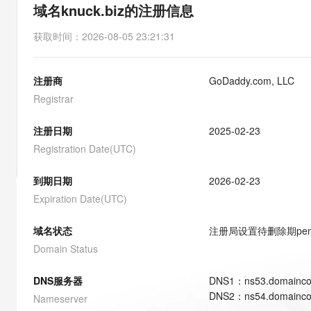
存储
天池大赛
能看、能想、能动手的多模
域名knuck.biz的注册信息
云解析DNS
解决方案免费试用 新老
电子合同
最高领取价值200元试用
安全
网络与CDN
AI 算法大赛
Qwen3-VL-Plus
获取时间
：
2026-08-05 23:21:31
畅捷通
大数据开发治理平台 Data
AI 产品 免费试用
网络
安全
云开发大赛
Tableau 订阅
1亿+ 大模型 tokens 和 
注册商
GoDaddy.com, LLC
可观测
入门学习赛
中间件
AI空中课堂在线直播课
云防火墙
140+云产品 免费试用
Registrar
大模型服务
上云与迁云
云原生的云上边界网络安全
产品新客免费试用，最长1
数据库
生态解决方案
注册日期
2025-02-23
千问AI平台-Token Plan
企业出海
大模型ACA认证体验
大数据计算
Registration Date(UTC)
助力企业全员 AI 认知与能
行业生态解决方案
政企业务
媒体服务
千问AI平台-模型体验
到期日期
2026-02-23
开发者生态解决方案
在线体验全尺寸、多种模态
Expiration Date(UTC)
企业服务与云通信
AI 开发和 AI 应用解决
Happy 系列大模型
域名与网站
域名状态
注册局设置待删除期
pe
Domain Status
终端用户计算
DNS服务器
DNS
1
：
ns53.domainco
Serverless
大模型解决方案
DNS
2
：
ns54.domainco
Nameserver
开发工具