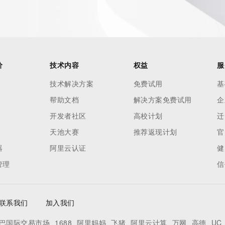
价
技术内容
权益
服
技术解决方案
免费试用
基
帮助文档
解决方案免费试用
企
开发者社区
高校计划
迁
天池大赛
推荐返现计划
官
器
阿里云认证
健
管理
信
联系我们
加入我们
巴国际交易市场
1688
阿里妈妈
飞猪
阿里云计算
万网
高德
UC