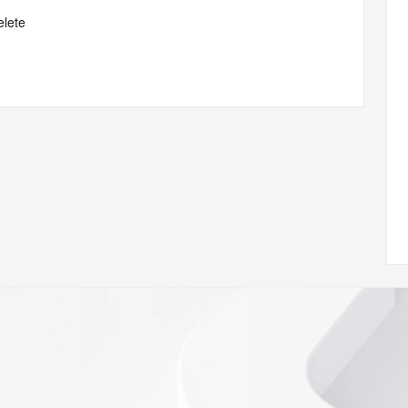
elete
 of Record identified in this output for information on how 
ied domain name.