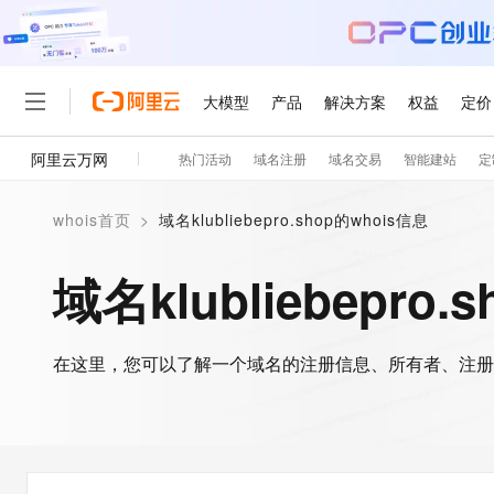
大模型
产品
解决方案
权益
定价
阿里云万网
热门活动
域名注册
域名交易
智能建站
定
大模型
产品
解决方案
权益
定价
云市场
伙伴
服务
了解阿里云
精选产品
精选解决方案
whois首页
>
域名klubliebepro.shop的whois信息
大模型服务平台百炼
千问办公，解锁你的工作
大
大模型服务与应用平台
企业级Agent产品，直接
域名klubliebepro
轻量应用服务器
Agency Agents：拥
精选产品
精选解决方案
人工智能与机器学习
AI
在这里，您可以了解一个域名的注册信息、所有者、注册
云数据库 RDS
HappyHorse 打造一
计算
互联网应用开发
人工智能平台 PAI
快速拥有专属 OpenClaw
大模
大数据
容器
一站式AI开发、训练和推
现代化应用