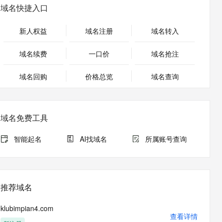
PolarDB
域名快捷入口
Milvus 弹性伸缩功能新增节
100%兼容MySQL、PostgreSQL，兼容Oracle，支持集中和分布式
点支持范围
新人权益
域名注册
域名转入
ernetes 版 ACK
AI 原生数据库服务发布
理容器应用的 K8s 服务
Agent 数据网关
域名续费
一口价
域名抢注
云原生数据库 PolarDB
域名回购
价格总览
域名查询
Agentic Database 发布
域名免费工具
智能起名
AI找域名
所属账号查询
推荐域名
klubimpian4.com
查看详情