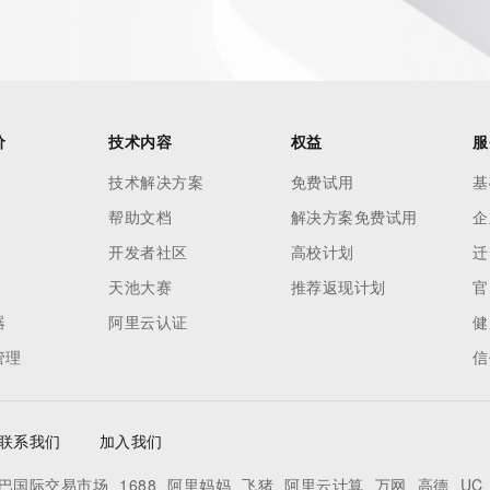
价
技术内容
权益
服
技术解决方案
免费试用
基
帮助文档
解决方案免费试用
企
开发者社区
高校计划
迁
天池大赛
推荐返现计划
官
器
阿里云认证
健
管理
信
联系我们
加入我们
巴国际交易市场
1688
阿里妈妈
飞猪
阿里云计算
万网
高德
UC