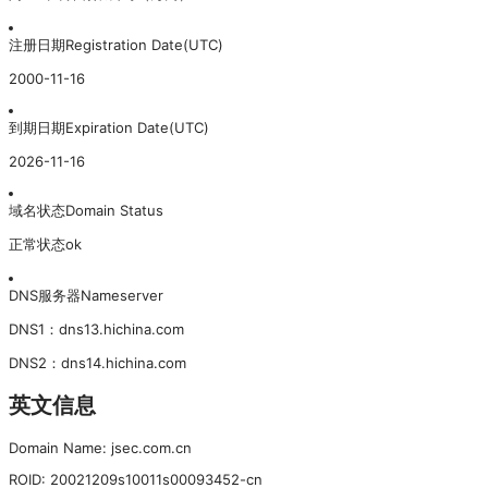
注册日期
Registration Date(UTC)
2000-11-16
到期日期
Expiration Date(UTC)
2026-11-16
域名状态
Domain Status
正常状态
ok
DNS服务器
Nameserver
DNS
1
：
dns13.hichina.com
DNS
2
：
dns14.hichina.com
英文信息
Domain Name: jsec.com.cn
ROID: 20021209s10011s00093452-cn