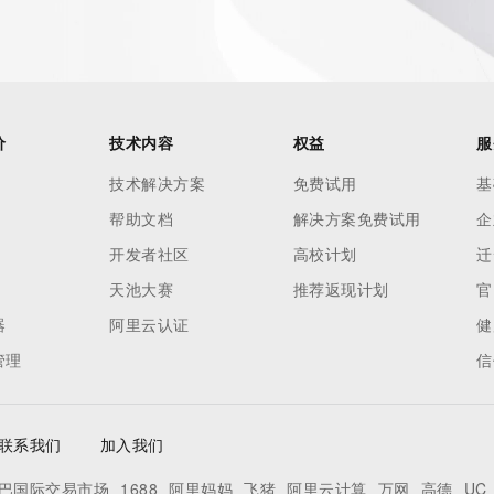
价
技术内容
权益
服
技术解决方案
免费试用
基
帮助文档
解决方案免费试用
企
开发者社区
高校计划
迁
天池大赛
推荐返现计划
官
器
阿里云认证
健
管理
信
联系我们
加入我们
巴国际交易市场
1688
阿里妈妈
飞猪
阿里云计算
万网
高德
UC