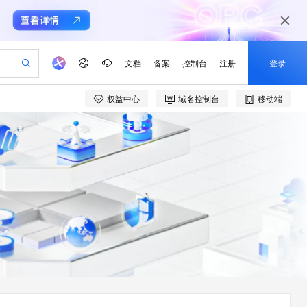
文档
备案
控制台
注册
登录
权益中心
域名控制台
移动端
验
作计划
器
AI 活动
专业服务
服务伙伴合作计划
开发者社区
加入我们
产品动态
服务平台百炼
阿里云 OPC 创新助力计划
一站式生成采购清单，支持单品或批量购买
可编辑精美 PPT 文稿
S产品伙伴计划（繁花）
峰会
CS
造的大模型服务与应用开发平台
Agency Agents：拥有专属领域专家
AI 生产力先锋
Al MaaS 服务伙伴赋能合作
域名
博文
Careers
至高可申请百万元
Qwen3.8-Max 模型上线
 轻松生成专业的 PPT
开启高性价比 AI 编程新体验
弹性可伸缩的云计算服务
先锋实践拓展 AI 生产力的边界
多领域专家智能体,一键组建 AI 虚拟交付团队
Token 补贴，五大权
计划
海大会
伙伴信用分合作计划
商标
问答
社会招聘
益加速 OPC 成功
帕鲁游戏服务器
SS
HappyHorse 打造一站式影视创作平台
飞天发布时刻
HOT
Open Search 向量检索版支
划
备案
电子书
校园招聘
联机服务器，轻松开启游戏
视频创作，一键激活电商全链路生产力
稳定、安全、高性价比、高性能的云存储服务
所见，即是所愿
持视频检索 Pipeline 功能
可视化编排打通从文字构思到成片全链路闭环
更多支持
划
公司注册
镜像站
视频生成
语音识别与合成
 智能体与工作流应用
漫剧工坊：一站式动画创作平台
AI 实训营
应用身份服务 (IDaaS)
合作伙伴培训与认证
划
上云迁移
站生成，高效打造优质广告素材
全接入的云上超级电脑
通过阿里云百炼高效搭建AI应用,助力高效开发
快速生产连贯的高质量长漫剧
从基础到进阶，Agent 创客手把手教你
OpenClaw 管理能力上线
e-1.1-T2V
Qwen3-TTS-Flash
lScope
我要反馈
查询合作伙伴
畅细腻的高质量视频
离线语音合成大模型，多语言方言自适应，低延迟高稳定
n Alibaba Cloud ISV 合作
代维服务
建企业门户网站
10 分钟搭建微信、支付宝小程序
MaxCompute MaxFrame 提
创新加速
ope
登录合作伙伴管理后台
我要建议
站，无忧落地极速上线
以可视化方式快速构建移动和 PC 门户网站
国内短信简单易用，安全可靠，秒级触达，全球覆盖200+国家和地区。
高效部署网站，快速应用到小程序
供自动弹性内存功能
e-1.1-I2V
Cosyvoice-V3-Flash