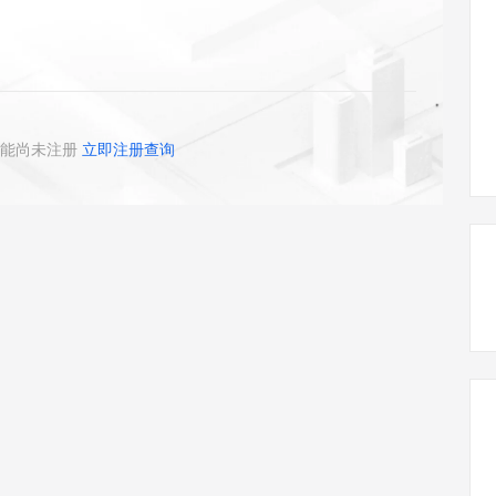
态智能体模型
旗舰 MoE 大模型，百万上下文与顶尖推理能力
图生视频，流
同享
万小智 AI 建站低至 15元/月
Qoder CN
AI 短剧/漫剧
云原生数据库 
快递物流查询
WordPress
成为服务伙
高校合作
点，立即开启云上创新
覆盖公网/内网、递归/权威、移动APP等全场景解析服务
送.CN域名，送备案服务码
基于千问大模型等，支持代码智能生成、研发智能问答
AI助力短剧
GLM-5.2
Wan2.7-T
Ubuntu
服务生态伙伴
视觉 Coding、空间感知、多模态思考等全面升级
1M上下文，专为长程任务能力而生
云工开物
企业应用
Works
Night Plan 支持 Qwen 3.8-Max
云原生大数据计算服务 MaxCompute
AI 办公
容器服务 Kub
NEW
Red Hat
30+ 款产品免费体验
Data Agent 驱动的一站式 Data+AI 开发治理平台
夜间 5 折，Qwen/Meoo/TokenPlan 客户专享
面向分析的企业级SaaS模式云数据仓库
AI智能应用
提供一站式管
科研合作
ERP
堂（旗舰版）
SUSE
能尚未注册
立即注册查询
智能客服
AI 应用构建
大模型原生
CRM
防护产品
2个月
自动承接线索
建站小程序
Qoder
大模型服务平台百炼-应用模版
OA 办公系统
HOT
NEW
面向真实软件
个人版上线、团队版降价；千问3.8-Max首发发尝鲜
丰富多元化的应用模版和解决方案
力提升
财税管理
模板建站
万有无界
大模型服务平台百炼-智能体
400电话
定制建站
的模型效果
灵活可视化地构建企业级 Agent
方案
广告营销
模板小程序
秒悟
人工智能平台 PAI
定制小程序
云端极速 AI 
新一代 AI 视频生成模型，深度适配广告营销等场景
AI Native 的算法工程平台，一站式完成建模、训练、推理服务部署
APP 开发
建站系统