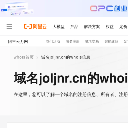
大模型
产品
解决方案
权益
定价
阿里云万网
热门活动
域名注册
域名交易
智能建站
定
大模型
产品
解决方案
权益
定价
云市场
伙伴
服务
了解阿里云
精选产品
精选解决方案
普惠上云
产品定价
精选商城
成为销售伙伴
售前咨询
为什么选择阿里云
千问AI平台
whois首页
>
域名joljnr.cn的whois信息
了解云产品的定价详情
大模型服务平台百炼
睿译宝，AI翻译排版一
普惠上云 官方力荐
分销伙伴
在线服务
网站建设
什么是云计算
大
大模型服务与应用平台
上传文档即自动完成翻译和
云服务器38元/年起，超
域名joljnr.cn的wh
咨询伙伴
多端小程序
技术领先
云上成本管理
售后服务
轻量应用服务器
GLM-5.2：长任务时代
官方推荐返现计划
大模型
精选产品
精选解决方案
Salesforce 国际版订阅
稳定可靠
管理和优化成本
推荐新用户得奖励，单订单
销售伙伴合作计划
自助服务
友盟天域
安全合规
人工智能与机器学习
AI
文本生成
在这里，您可以了解一个域名的注册信息、所有者、注册
云数据库 RDS
Hermes Agent，打造
云工开物
无影生态合作计划
在线服务
观测云
分析师报告
自主进化，持久记忆，越用
高校专属算力普惠，学生认
计算
互联网应用开发
Qwen3.8-Max
HOT
Salesforce On Alibaba C
工单服务
智能体时代全能旗舰模型
Tuya 物联网平台阿里云
研究报告与白皮书
人工智能平台 PAI
快速拥有专属 OpenClaw
大模
Consulting Partner 合
大数据
容器
免费试用
短信专区
一站式AI开发、训练和推
蓝凌 OA
Qwen3.7-Plus
AI 大模型销售与服务生
现代化应用