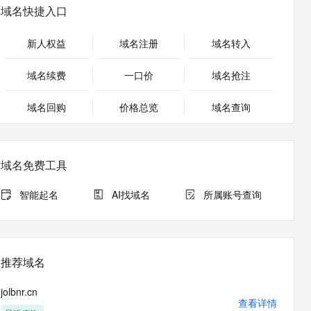
安全
畅自然，细节丰富
高表现力语音合成大模型，语音克隆听感自然
我要投诉
PolarDB
域名快捷入口
上云场景组合购
Milvus 弹性伸缩功能新增节
伴
漫剧创作，剧本、分镜、视频高效生成
100%兼容MySQL、PostgreSQL，兼容Oracle，支持集中和分布式
覆盖90%+业务场景，专享组合折扣价
点支持范围
2V
VPN
Fun-ASR
新人权益
域名注册
域名转入
文戏情感细腻自然，动作戏激烈拳拳到肉，实现更强表演能力
支持中英文自由切换，具备更强的噪声鲁棒性
ernetes 版 ACK
云聚AI 严选权益
AI 原生数据库服务发布
SSL 证书
，一键激活高效办公新体验
理容器应用的 K8s 服务
精选AI产品，从模型到应用全链提效
Agent 数据网关
域名续费
一口价
域名抢注
堡垒机
AI 用量加速计划
云原生数据库 PolarDB
应用
域名回购
价格总览
防火墙
域名查询
、识别商机，让客服更高效、服务更出色。
新老同享，达量后返
Agentic Database 发布
千问办公
主机安全
NEW
的智能体编程平台
一站式AI生产力平台
域名免费工具
AI 应用及服务市场
伶鹊
企业级人与Agent协作平台，接入和调度多个数字员工
智能客服平台，对话机器人、对话分析、智能外呼
智能起名
AI找域名
所属账号查询
AI 应用
大模型服务平台百炼 - 全妙
大模型
应用创作平台
多模态内容创作工具，已接入 DeepSeek
自然语言处理
推荐域名
数据标注
jolbnr.cn
机器学习
查看详情