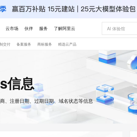
云市场
伙伴
服务
了解阿里云
制交付
备案服务
商标服务
精选云产品
AI 特惠
数据与 API
成为产品伙伴
企业增值服务
最佳实践
价格计算器
AI 场景体
基础软件
产品伙伴合
阿里云认证
市场活动
配置报价
大模型
自助选配和估算价格
步到位
智启 AI 普惠权益
产品生态集成认证中心
企业支持计划
云上春晚
域名与网站
Qwen Audio：打造专属 AI 语音助手
千问官方 MaaS 平台，为开发者和 Agent 而生，新用户赠送 1 亿 + tokens 额度
一句话生成原生
AI Coding
阿里云Maa
2026 阿里云
云服务器 E
为企业打
数据集
Windows
大模型认证
模型
NEW
NEW
格式还原
值低价云产品抢先购
至高享 1亿+免费 tokens，加速 Al 应用落地
提供智能易用的域名与建站服务
Qwen-Audio-3.0-Realtime 端到端实时语音角色扮演
输入一句话想法,
智能编程，一键
安全可靠、
ois信息
产品生态伙伴
专家技术服务
云上奥运之旅
弹性计算合作
阿里云中企出
手机三要素
宝塔 Linux
全部认证
价格优势
开源旗舰模型
即刻拥有 DeepSeek-V4-Pro
阿里云 OPC 创新助力计划
千问大模型
一键部署幻兽
AI 电商营销
对象存储 O
大模型
产品生态伙伴工作台
企业增值服务台
云栖战略参考
云存储合作计
云栖大会
身份实名认证
CentOS
训练营
推动算力普惠，释放技术红利
最高返9万
真正可用的 1M 上下文,一次完成代码全链路开发
快速构建应用程序和网站，即刻迈出上云第一步
轻松解锁专属 DeepSeek-V4-Pro
至高百万元 Token 补贴，加速一人公司成长
多元化、高性能、安全可靠的大模型服务
一键购买专属
从图文生成到
云上的中国
数据库合作计
活动全景
短信
Docker
图片和
商、注册日期、过期日期、域名状态等信息
自进化智能体
5 分钟轻松部署专属 QwenPaw
Token Plan 模型订阅计划
数字证书管理服务（原SSL证书）
高效搭建 AI
AI 广告创作
无影云电脑
企业成长
NEW
HOT
信息公告
看见新力量
云网络合作计
OCR 文字识别
JAVA
越聪明
证享300元代金券
全托管，含MySQL、PostgreSQL、SQL Server、MariaDB多引擎
Qwen3.8-Max 首发尝鲜，限时加量 10 倍，夜间低至2折
实现全站HTTPS，呈现可信的WEB访问
从聊天伙伴进化为能主动干活的本地数字员工
图文、视频一
随时随地安
Kimi-K3
HappyHors
NEW
魔搭 Mode
loud
服务实践
官网公告
Kimi 最新旗舰模型，长程编程与推理利器
让文字生成流
金融模力时刻
Salesforce O
版
发票查验
全能环境
Claude Code + GStack 打造工程团队
千问办公，限时限量积分加倍
Qoder
低代码高效构
AI 建站
短信服务
型
NEW
作计划
计划
创新中心
魔搭 ModelSc
健康状态
理服务
让AI从“聊天伙伴”进化为能干活的“数字员工”
安装技能 GStack，拥有专属 AI 工程团队
你的AI工作搭子，覆盖日常办公高频场景
面向真实软件的智能体编程平台
0 代码专业建
客户案例
天气预报查询
操作系统
Deepseek-v4-pro
HappyHors
态合作计划