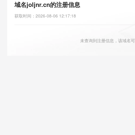
存储
天池大赛
能看、能想、能动手的多模
域名joljnr.cn的注册信息
云解析DNS
解决方案免费试用 新老
电子合同
最高领取价值200元试用
安全
网络与CDN
AI 算法大赛
Qwen3-VL-Plus
获取时间
：
2026-08-06 12:17:18
畅捷通
大数据开发治理平台 Data
AI 产品 免费试用
网络
安全
云开发大赛
Tableau 订阅
1亿+ 大模型 tokens 和 
可观测
入门学习赛
中间件
AI空中课堂在线直播课
未查询到注册信息，该域名可
云防火墙
140+云产品 免费试用
大模型服务
上云与迁云
云原生的云上边界网络安全
产品新客免费试用，最长1
数据库
生态解决方案
千问AI平台-Token Plan
企业出海
大模型ACA认证体验
大数据计算
助力企业全员 AI 认知与能
行业生态解决方案
政企业务
媒体服务
千问AI平台-模型体验
开发者生态解决方案
在线体验全尺寸、多种模态
企业服务与云通信
AI 开发和 AI 应用解决
Happy 系列大模型
域名与网站
终端用户计算
Serverless
大模型解决方案
开发工具