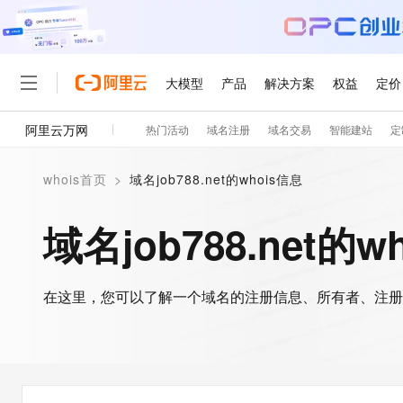
大模型
产品
解决方案
权益
定价
阿里云万网
热门活动
域名注册
域名交易
智能建站
定
大模型
产品
解决方案
权益
定价
云市场
伙伴
服务
了解阿里云
精选产品
精选解决方案
普惠上云
产品定价
精选商城
成为销售伙伴
售前咨询
为什么选择阿里云
千问AI平台
whois首页
>
域名job788.net的whois信息
了解云产品的定价详情
大模型服务平台百炼
千问办公，解锁你的工作
普惠上云 官方力荐
分销伙伴
在线服务
网站建设
什么是云计算
大
大模型服务与应用平台
企业级Agent产品，直接
云服务器38元/年起，超
域名job788.net的w
咨询伙伴
多端小程序
技术领先
云上成本管理
售后服务
轻量应用服务器
Agency Agents：拥
官方推荐返现计划
大模型
精选产品
精选解决方案
Salesforce 国际版订阅
稳定可靠
管理和优化成本
推荐新用户得奖励，单订单
销售伙伴合作计划
自助服务
友盟天域
安全合规
人工智能与机器学习
AI
文本生成
在这里，您可以了解一个域名的注册信息、所有者、注册
云数据库 RDS
HappyHorse 打造一
云工开物
无影生态合作计划
在线服务
观测云
分析师报告
高校专属算力普惠，学生认
计算
互联网应用开发
Qwen3.8-Max
HOT
Salesforce On Alibaba C
工单服务
智能体时代全能旗舰模型
Tuya 物联网平台阿里云
研究报告与白皮书
人工智能平台 PAI
快速拥有专属 OpenClaw
大模
Consulting Partner 合
大数据
容器
免费试用
短信专区
一站式AI开发、训练和推
蓝凌 OA
Qwen3.7-Plus
AI 大模型销售与服务生
现代化应用