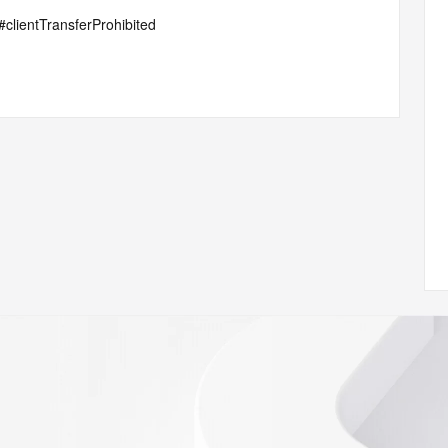
p#clientTransferProhibited
/www.icann.org/wicf/
<<
//icann.org/epp
e the
gistry is
e expiration
soring
database to
ion.
r Whois