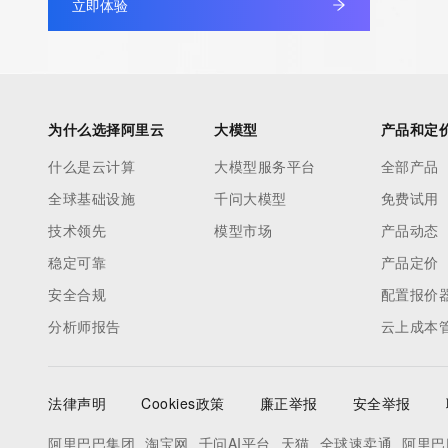
立即体验
database through the use of electronic processes that are hig
automated except as reasonably necessary to register domain
modify existing registrations; the Data in VeriSign Global Regist
Services' ("VeriSign") Whois database is provided by VeriSign f
information purposes only, and to assist persons in obtaining i
为什么选择阿里云
大模型
产品和定
about or related to a domain name registration record. VeriSig
什么是云计算
大模型服务平台
全部产品
guarantee its accuracy. By submitting a Whois query, you agre
全球基础设施
千问大模型
免费试用
by the following terms of use: You agree that you may use this
for lawful purposes and that under no circumstances will you u
技术领先
模型市场
产品动态
to: (1) allow, enable, or otherwise support the transmission of
稳定可靠
产品定价
unsolicited, commercial advertising or solicitations via e-mail, 
安全合规
配置报价
or facsimile; or (2) enable high volume, automated, electronic
分析师报告
云上成本
that apply to VeriSign (or its computer systems). The compilati
repackaging, dissemination or other use of this Data is express
prohibited without the prior written consent of VeriSign. You agr
法律声明
Cookies政策
廉正举报
安全举报
use electronic processes that are automated and high-volume 
query the Whois database except as reasonably necessary to r
阿里巴巴集团
淘宝网
千问AI平台
天猫
全球速卖通
阿里巴