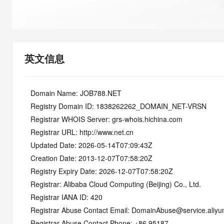
快速部署 Dify，高效搭建 
迁移与运维管理
10 分钟在聊天系统中增加
专有云
英文信息
   Domain Name: JOB788.NET
   Registry Domain ID: 1838262262_DOMAIN_NET-VRSN
   Registrar WHOIS Server: grs-whois.hichina.com
   Registrar URL: http://www.net.cn
   Updated Date: 2026-05-14T07:09:43Z
   Creation Date: 2013-12-07T07:58:20Z
   Registry Expiry Date: 2026-12-07T07:58:20Z
   Registrar: Alibaba Cloud Computing (Beijing) Co., Ltd.
   Registrar IANA ID: 420
   Registrar Abuse Contact Email: DomainAbuse@service.aliy
   Registrar Abuse Contact Phone: +86.95187