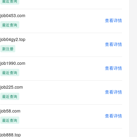
最近查询
息提取
与 AI 智能体进行实时音视频通话
从文本、图片、视频中提取结构化的属性信息
构建支持视频理解的 AI 音视频实时通话应用
job0453.com
查看详情
t.diy 一步搞定创意建站
构建大模型应用的安全防护体系
最近查询
通过自然语言交互简化开发流程,全栈开发支持
通过阿里云安全产品对 AI 应用进行安全防护
job04gy2.top
查看详情
新注册
job1990.com
查看详情
最近查询
job225.com
查看详情
最近查询
job58.com
查看详情
最近查询
job888.top