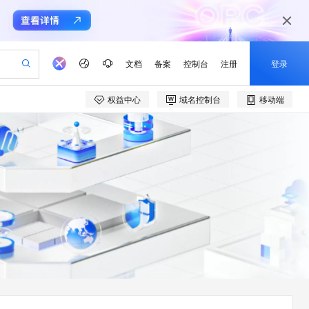
文档
备案
控制台
注册
登录
权益中心
域名控制台
移动端
验
作计划
器
AI 活动
专业服务
服务伙伴合作计划
开发者社区
加入我们
产品动态
服务平台百炼
阿里云 OPC 创新助力计划
一站式生成采购清单，支持单品或批量购买
io：打造专属 AI 语音助手
S产品伙伴计划（繁花）
峰会
CS
造的大模型服务与应用开发平台
一句话生成原生可编辑精美 PPT 文稿
AI 生产力先锋
Al MaaS 服务伙伴赋能合作
域名
博文
Careers
至高可申请百万元
Qwen3.8-Max 模型上线
开启高性价比 AI 编程新体验
弹性可伸缩的云计算服务
Qwen-Audio-3.0-Realtime 端到端实时语音角色扮演
输入一句话想法, 轻松生成专业的 PPT
先锋实践拓展 AI 生产力的边界
Token 补贴，五大权
计划
海大会
伙伴信用分合作计划
商标
问答
社会招聘
益加速 OPC 成功
eek-V4-Pro
SS
一键部署幻兽帕鲁游戏服务器
飞天发布时刻
HOT
Open Search 向量检索版支
划
备案
电子书
校园招聘
pSeek-V4-Pro
视频创作，一键激活电商全链路生产力
稳定、安全、高性价比、高性能的云存储服务
一键购买专属联机服务器，轻松开启游戏
所见，即是所愿
持视频检索 Pipeline 功能
更多支持
划
公司注册
镜像站
视频生成
语音识别与合成
专属 QwenPaw
漫剧工坊：一站式动画创作平台
AI 实训营
HOT
应用身份服务 (IDaaS)
合作伙伴培训与认证
划
上云迁移
站生成，高效打造优质广告素材
全接入的云上超级电脑
从聊天伙伴进化为能主动干活的本地数字员工
快速生产连贯的高质量长漫剧
从基础到进阶，Agent 创客手把手教你
OpenClaw 管理能力上线
e-1.1-T2V
Qwen3-TTS-Flash
lScope
我要反馈
查询合作伙伴
畅细腻的高质量视频
离线语音合成大模型，多语言方言自适应，低延迟高稳定
n Alibaba Cloud ISV 合作
代维服务
建企业门户网站
10 分钟搭建微信、支付宝小程序
MaxCompute MaxFrame 提
创新加速
ope
登录合作伙伴管理后台
我要建议
站，无忧落地极速上线
以可视化方式快速构建移动和 PC 门户网站
国内短信简单易用，安全可靠，秒级触达，全球覆盖200+国家和地区。
高效部署网站，快速应用到小程序
供自动弹性内存功能
e-1.1-I2V
Cosyvoice-V3-Flash