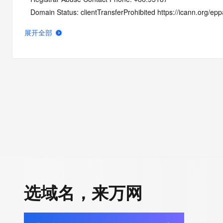
   Domain Status: clientTransferProhibited https://icann.org/ep
   Name Server: DNS17.HICHINA.COM
展开全部
   Name Server: DNS18.HICHINA.COM
   DNSSEC: unsigned
   URL of the ICANN Whois Inaccuracy Complaint Form: https:/
>>> Last update of whois database: 2026-05-14T07:15:45Z <
For more information on Whois status codes, please visit https:
NOTICE: The expiration date displayed in this record is the dat
registrar's sponsorship of the domain name registration in the re
currently set to expire. This date does not necessarily reflect th
date of the domain name registrant's agreement with the spon
registrar.  Users may consult the sponsoring registrar's Whois 
选域名，来万网
view the registrar's reported date of expiration for this registrat
TERMS OF USE: You are not authorized to access or query ou