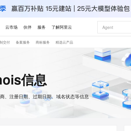
云市场
伙伴
服务
了解阿里云
制交付
备案服务
商标服务
精选云产品
AI 特惠
数据与 API
成为产品伙伴
企业增值服务
最佳实践
价格计算器
AI 场景体
基础软件
产品伙伴合
阿里云认证
市场活动
配置报价
大模型
自助选配和估算价格
新方式
睿译宝，AI翻译排版一步到位
智启 AI 普惠权益
产品生态集成认证中心
企业支持计划
云上春晚
域名与网站
千问官方 MaaS 平台，为开发者和 Agent 而生，新用户赠送 1 亿 + tokens 额度
Qwen Aud
AI Coding
阿里云Maa
2026 阿里云
云服务器 E
为企业打
数据集
Windows
大模型认证
模型
NEW
NEW
交付可用成果
值低价云产品抢先购
上传文档即自动完成翻译和格式还原
至高享 1亿+免费 tokens，加速 Al 应用落地
提供智能易用的域名与建站服务
智能编程，一键
安全可靠、
hois信息
产品生态伙伴
专家技术服务
云上奥运之旅
弹性计算合作
阿里云中企出
手机三要素
宝塔 Linux
全部认证
价格优势
有专属领域专家
GLM-5.2：长任务时代开源旗舰模型
阿里云 OPC 创新助力计划
千问大模型
即刻拥有 DeepS
AI 电商营销
对象存储 O
大模型
产品生态伙伴工作台
企业增值服务台
云栖战略参考
云存储合作计
云栖大会
身份实名认证
CentOS
训练营
推动算力普惠，释放技术红利
最高返9万
多领域专家智能体,一键组建 AI 虚拟交付团队
快速构建应用程序和网站，即刻迈出上云第一步
至高百万元 Token 补贴，加速一人公司成长
多元化、高性能、安全可靠的大模型服务
真正可用的 1M 上下文,一次完成代码全链路开发
轻松解锁专属 Dee
从图文生成到
云上的中国
数据库合作计
活动全景
短信
Docker
图片和
商、注册日期、过期日期、域名状态等信息
站式影视创作平台
Hermes Agent，打造自进化智能体
Token Plan 模型订阅计划
数字证书管理服务（原SSL证书）
5 分钟轻松部署
AI 广告创作
无影云电脑
企业成长
NEW
信息公告
看见新力量
云网络合作计
OCR 文字识别
JAVA
证享300元代金券
可视化编排打通从文字构思到成片全链路闭环
全托管，含MySQL、PostgreSQL、SQL Server、MariaDB多引擎
自主进化，持久记忆，越用越聪明
Qwen3.8-Max 首发尝鲜，限时加量 10 倍，夜间低至2折
实现全站HTTPS，呈现可信的WEB访问
图文、视频一
随时随地安
Kimi-K3
HappyHors
NEW
魔搭 Mode
loud
服务实践
官网公告
Kimi 最新旗舰模型，长程编程与推理利器
让文字生成流
金融模力时刻
Salesforce O
版
发票查验
全能环境
Claude Code + GStack 打造工程团队
千问办公，限时限量积分加倍
Qoder
低代码高效构
AI 建站
短信服务
型
NEW
作计划
计划
创新中心
魔搭 ModelSc
健康状态
理服务
让AI从“聊天伙伴”进化为能干活的“数字员工”
安装技能 GStack，拥有专属 AI 工程团队
你的AI工作搭子，覆盖日常办公高频场景
面向真实软件的智能体编程平台
0 代码专业建
客户案例
天气预报查询
操作系统
Deepseek-v4-pro
HappyHors
态合作计划