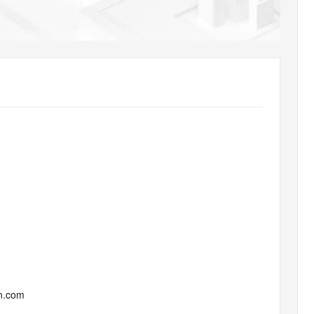
AI 应用
10分钟微调：让0.6B模型媲美235B模
多模态数据信
型
依托云原生高可用架构,实现Dify私有化部署
用1%尺寸在特定领域达到大模型90%以上效果
一个 AI 助手
超强辅助，Bol
即刻拥有 DeepSeek-R1 满血版
在企业官网、通讯软件中为客户提供 AI 客服
多种方案随心选，轻松解锁专属 DeepSeek
un.com