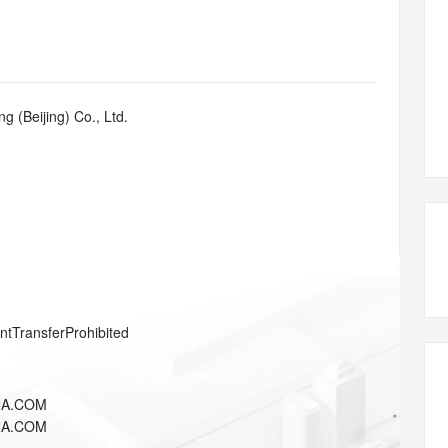
态智能体模型
旗舰 MoE 大模型，百万上下文与顶尖推理能力
图生视频，流
同享
万小智 AI 建站低至 15元/月
Qoder CN
AI 短剧/漫剧
云原生数据库 
快递物流查询
WordPress
成为服务伙
高校合作
点，立即开启云上创新
覆盖公网/内网、递归/权威、移动APP等全场景解析服务
送.CN域名，送备案服务码
基于千问大模型等，支持代码智能生成、研发智能问答
AI助力短剧
GLM-5.2
Wan2.7-T
Ubuntu
服务生态伙伴
视觉 Coding、空间感知、多模态思考等全面升级
1M上下文，专为长程任务能力而生
云工开物
企业应用
Works
Night Plan 支持 Qwen 3.8-Max
云原生大数据计算服务 MaxCompute
AI 办公
容器服务 Kub
NEW
Red Hat
30+ 款产品免费体验
Data Agent 驱动的一站式 Data+AI 开发治理平台
夜间 5 折，Qwen/Meoo/TokenPlan 客户专享
面向分析的企业级SaaS模式云数据仓库
AI智能应用
提供一站式管
科研合作
g (Beijing) Co., Ltd.
ERP
堂（旗舰版）
SUSE
智能客服
AI 应用构建
大模型原生
CRM
防护产品
2个月
自动承接线索
建站小程序
Qoder
大模型服务平台百炼-应用模版
OA 办公系统
HOT
NEW
面向真实软件
个人版上线、团队版降价；千问3.8-Max首发发尝鲜
丰富多元化的应用模版和解决方案
力提升
财税管理
模板建站
万有无界
大模型服务平台百炼-智能体
400电话
定制建站
的模型效果
灵活可视化地构建企业级 Agent
方案
广告营销
模板小程序
秒悟
人工智能平台 PAI
entTransferProhibited
定制小程序
云端极速 AI 
新一代 AI 视频生成模型，深度适配广告营销等场景
AI Native 的算法工程平台，一站式完成建模、训练、推理服务部署
APP 开发
NA.COM
建站系统
NA.COM