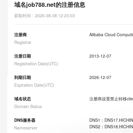
存储
天池大赛
能看、能想、能动手的多模
域名job788.net的注册信息
云解析DNS
解决方案免费试用 新老
电子合同
最高领取价值200元试用
安全
网络与CDN
AI 算法大赛
Qwen3-VL-Plus
获取时间
：
2026-08-08 12:23:03
畅捷通
大数据开发治理平台 Data
AI 产品 免费试用
网络
安全
云开发大赛
Tableau 订阅
1亿+ 大模型 tokens 和 
注册商
Alibaba Cloud Computin
可观测
入门学习赛
中间件
AI空中课堂在线直播课
云防火墙
140+云产品 免费试用
Registrar
大模型服务
上云与迁云
云原生的云上边界网络安全
产品新客免费试用，最长1
数据库
生态解决方案
注册日期
2013-12-07
千问AI平台-Token Plan
企业出海
大模型ACA认证体验
大数据计算
Registration Date(UTC)
助力企业全员 AI 认知与能
行业生态解决方案
政企业务
媒体服务
千问AI平台-模型体验
到期日期
2026-12-07
开发者生态解决方案
在线体验全尺寸、多种模态
Expiration Date(UTC)
企业服务与云通信
AI 开发和 AI 应用解决
Happy 系列大模型
域名与网站
域名状态
注册商设置禁止转移
cli
Domain Status
终端用户计算
DNS服务器
DNS
1
：
DNS17.HICHI
Serverless
大模型解决方案
DNS
2
：
DNS18.HICHI
Nameserver
开发工具