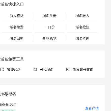
安全
畅自然，细节丰富
高表现力语音合成大模型，语音克隆听感自然
我要投诉
PolarDB
域名快捷入口
上云场景组合购
Milvus 弹性伸缩功能新增节
伴
漫剧创作，剧本、分镜、视频高效生成
100%兼容MySQL、PostgreSQL，兼容Oracle，支持集中和分布式
覆盖90%+业务场景，专享组合折扣价
点支持范围
2V
VPN
Fun-ASR
新人权益
域名注册
域名转入
文戏情感细腻自然，动作戏激烈拳拳到肉，实现更强表演能力
支持中英文自由切换，具备更强的噪声鲁棒性
ernetes 版 ACK
云聚AI 严选权益
AI 原生数据库服务发布
SSL 证书
，一键激活高效办公新体验
理容器应用的 K8s 服务
精选AI产品，从模型到应用全链提效
Agent 数据网关
域名续费
一口价
域名抢注
堡垒机
AI 用量加速计划
云原生数据库 PolarDB
应用
域名回购
价格总览
防火墙
域名查询
、识别商机，让客服更高效、服务更出色。
新老同享，达量后返
Agentic Database 发布
千问办公
主机安全
NEW
的智能体编程平台
一站式AI生产力平台
域名免费工具
AI 应用及服务市场
伶鹊
企业级人与Agent协作平台，接入和调度多个数字员工
智能客服平台，对话机器人、对话分析、智能外呼
智能起名
AI找域名
所属账号查询
AI 应用
大模型服务平台百炼 - 全妙
大模型
应用创作平台
多模态内容创作工具，已接入 DeepSeek
自然语言处理
推荐域名
数据标注
job-is.com
机器学习
查看详情