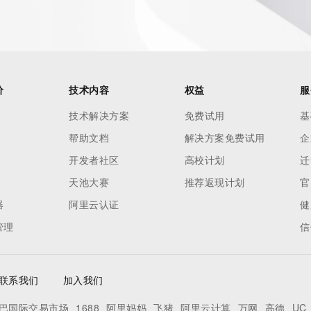
h-volume and
 names or
ry
or
nformation
价
技术内容
权益
服
n does not
技术解决方案
免费试用
基
e to abide
帮助文档
解决方案免费试用
企
 Data only
se this Data
开发者社区
高校计划
迁
 mass
天池大赛
推荐返现计划
官
telephone,
器
阿里云认证
健
 processes
管理
信
on,
ly
ee not to
联系我们
加入我们
to access or
egister
巴国际交易市场
1688
阿里妈妈
飞猪
阿里云计算
万网
高德
UC