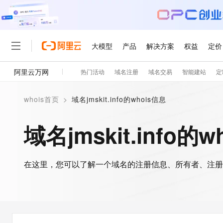
大模型
产品
解决方案
权益
定价
阿里云万网
热门活动
域名注册
域名交易
智能建站
定
大模型
产品
解决方案
权益
定价
云市场
伙伴
服务
了解阿里云
精选产品
精选解决方案
普惠上云
产品定价
精选商城
成为销售伙伴
售前咨询
为什么选择阿里云
千问AI平台
whois首页
>
域名jmskit.info的whois信息
了解云产品的定价详情
大模型服务平台百炼
千问办公，解锁你的工作
普惠上云 官方力荐
分销伙伴
在线服务
网站建设
什么是云计算
大
大模型服务与应用平台
企业级Agent产品，直接
云服务器38元/年起，超
域名jmskit.info的
咨询伙伴
多端小程序
技术领先
云上成本管理
售后服务
轻量应用服务器
Agency Agents：拥
官方推荐返现计划
大模型
精选产品
精选解决方案
Salesforce 国际版订阅
稳定可靠
管理和优化成本
推荐新用户得奖励，单订单
销售伙伴合作计划
自助服务
友盟天域
安全合规
人工智能与机器学习
AI
文本生成
在这里，您可以了解一个域名的注册信息、所有者、注册
云数据库 RDS
HappyHorse 打造一
云工开物
无影生态合作计划
在线服务
观测云
分析师报告
高校专属算力普惠，学生认
计算
互联网应用开发
Qwen3.8-Max
HOT
Salesforce On Alibaba C
工单服务
智能体时代全能旗舰模型
Tuya 物联网平台阿里云
研究报告与白皮书
人工智能平台 PAI
快速拥有专属 OpenClaw
大模
Consulting Partner 合
大数据
容器
免费试用
短信专区
一站式AI开发、训练和推
蓝凌 OA
Qwen3.7-Plus
AI 大模型销售与服务生
现代化应用