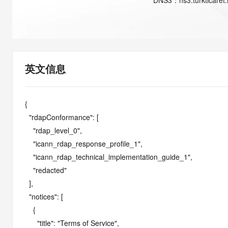
DNS
3
：
ns3.turkticaret.
快速部署 Dify，高效搭建 
迁移与运维管理
10 分钟在聊天系统中增加
专有云
英文信息
{

  "rdapConformance": [

    "rdap_level_0",

    "icann_rdap_response_profile_1",

    "icann_rdap_technical_implementation_guide_1",

    "redacted"

  ],

  "notices": [

    {

      "title": "Terms of Service",
