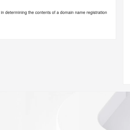
d by Identity Digital or, if the record pertains to a TLD not 
istry Operator for informational purposes only, and neither 
y. This service is intended only for query-based access. You 
at, under no circumstances will you use this data to (a) 
telephone, or facsimile of mass unsolicited, commercial 
ient's own existing customers; or (b) enable high volume, 
systems of Identity Digital, a Registrar, or Registry 
mes or modify existing registrations. When using the 
 is not a replacement for standard EPP commands to the 
red domain objects. The RDAP service may be scheduled for 
es to the RDAP services are throttled. If too many 
ime, the service will begin to reject further queries for a 
buse of the RDAP system through data mining is mitigated 
. Where applicable, the presence of a [Non-Public Data] 
to applicable data privacy laws or requirements. Should you 