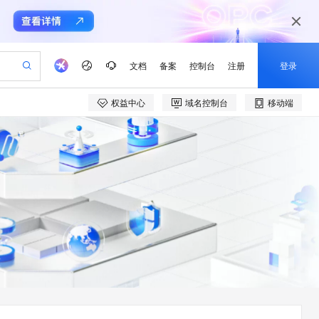
文档
备案
控制台
注册
登录
权益中心
域名控制台
移动端
验
作计划
器
AI 活动
专业服务
服务伙伴合作计划
开发者社区
加入我们
产品动态
服务平台百炼
阿里云 OPC 创新助力计划
一站式生成采购清单，支持单品或批量购买
io：打造专属 AI 语音助手
S产品伙伴计划（繁花）
峰会
CS
造的大模型服务与应用开发平台
一句话生成原生可编辑精美 PPT 文稿
AI 生产力先锋
Al MaaS 服务伙伴赋能合作
域名
博文
Careers
至高可申请百万元
Qwen3.8-Max 模型上线
开启高性价比 AI 编程新体验
弹性可伸缩的云计算服务
Qwen-Audio-3.0-Realtime 端到端实时语音角色扮演
输入一句话想法, 轻松生成专业的 PPT
先锋实践拓展 AI 生产力的边界
Token 补贴，五大权
计划
海大会
伙伴信用分合作计划
商标
问答
社会招聘
益加速 OPC 成功
eek-V4-Pro
SS
一键部署幻兽帕鲁游戏服务器
飞天发布时刻
HOT
Open Search 向量检索版支
划
备案
电子书
校园招聘
pSeek-V4-Pro
视频创作，一键激活电商全链路生产力
稳定、安全、高性价比、高性能的云存储服务
一键购买专属联机服务器，轻松开启游戏
所见，即是所愿
持视频检索 Pipeline 功能
更多支持
划
公司注册
镜像站
视频生成
语音识别与合成
专属 QwenPaw
漫剧工坊：一站式动画创作平台
AI 实训营
HOT
应用身份服务 (IDaaS)
合作伙伴培训与认证
划
上云迁移
站生成，高效打造优质广告素材
全接入的云上超级电脑
从聊天伙伴进化为能主动干活的本地数字员工
快速生产连贯的高质量长漫剧
从基础到进阶，Agent 创客手把手教你
OpenClaw 管理能力上线
e-1.1-T2V
Qwen3-TTS-Flash
lScope
我要反馈
查询合作伙伴
畅细腻的高质量视频
离线语音合成大模型，多语言方言自适应，低延迟高稳定
n Alibaba Cloud ISV 合作
代维服务
建企业门户网站
10 分钟搭建微信、支付宝小程序
MaxCompute MaxFrame 提
创新加速
ope
登录合作伙伴管理后台
我要建议
站，无忧落地极速上线
以可视化方式快速构建移动和 PC 门户网站
国内短信简单易用，安全可靠，秒级触达，全球覆盖200+国家和地区。
高效部署网站，快速应用到小程序
供自动弹性内存功能
e-1.1-I2V
Cosyvoice-V3-Flash