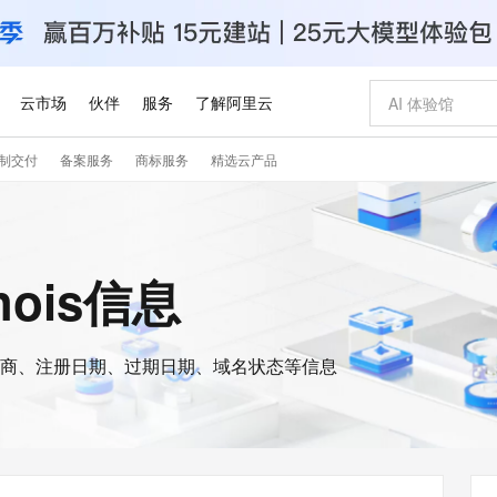
云市场
伙伴
服务
了解阿里云
制交付
备案服务
商标服务
精选云产品
AI 特惠
数据与 API
成为产品伙伴
企业增值服务
最佳实践
价格计算器
AI 场景体
基础软件
产品伙伴合
阿里云认证
市场活动
配置报价
大模型
自助选配和估算价格
新方式
睿译宝，AI翻译排版一步到位
智启 AI 普惠权益
产品生态集成认证中心
企业支持计划
云上春晚
域名与网站
千问官方 MaaS 平台，为开发者和 Agent 而生，新用户赠送 1 亿 + tokens 额度
Qwen Aud
AI Coding
阿里云Maa
2026 阿里云
云服务器 E
为企业打
数据集
Windows
大模型认证
模型
NEW
NEW
交付可用成果
值低价云产品抢先购
上传文档即自动完成翻译和格式还原
至高享 1亿+免费 tokens，加速 Al 应用落地
提供智能易用的域名与建站服务
智能编程，一键
安全可靠、
whois信息
产品生态伙伴
专家技术服务
云上奥运之旅
弹性计算合作
阿里云中企出
手机三要素
宝塔 Linux
全部认证
价格优势
有专属领域专家
GLM-5.2：长任务时代开源旗舰模型
阿里云 OPC 创新助力计划
千问大模型
即刻拥有 DeepS
AI 电商营销
对象存储 O
大模型
产品生态伙伴工作台
企业增值服务台
云栖战略参考
云存储合作计
云栖大会
身份实名认证
CentOS
训练营
推动算力普惠，释放技术红利
最高返9万
多领域专家智能体,一键组建 AI 虚拟交付团队
快速构建应用程序和网站，即刻迈出上云第一步
至高百万元 Token 补贴，加速一人公司成长
多元化、高性能、安全可靠的大模型服务
真正可用的 1M 上下文,一次完成代码全链路开发
轻松解锁专属 Dee
从图文生成到
云上的中国
数据库合作计
活动全景
短信
Docker
图片和
商、注册日期、过期日期、域名状态等信息
站式影视创作平台
Hermes Agent，打造自进化智能体
Token Plan 模型订阅计划
数字证书管理服务（原SSL证书）
5 分钟轻松部署
AI 广告创作
无影云电脑
企业成长
NEW
信息公告
看见新力量
云网络合作计
OCR 文字识别
JAVA
证享300元代金券
可视化编排打通从文字构思到成片全链路闭环
全托管，含MySQL、PostgreSQL、SQL Server、MariaDB多引擎
自主进化，持久记忆，越用越聪明
Qwen3.8-Max 首发尝鲜，限时加量 10 倍，夜间低至2折
实现全站HTTPS，呈现可信的WEB访问
图文、视频一
随时随地安
Kimi-K3
HappyHors
NEW
魔搭 Mode
loud
服务实践
官网公告
Kimi 最新旗舰模型，长程编程与推理利器
让文字生成流
金融模力时刻
Salesforce O
版
发票查验
全能环境
Claude Code + GStack 打造工程团队
千问办公，限时限量积分加倍
Qoder
低代码高效构
AI 建站
短信服务
型
NEW
作计划
计划
创新中心
魔搭 ModelSc
健康状态
理服务
让AI从“聊天伙伴”进化为能干活的“数字员工”
安装技能 GStack，拥有专属 AI 工程团队
你的AI工作搭子，覆盖日常办公高频场景
面向真实软件的智能体编程平台
0 代码专业建
客户案例
天气预报查询
操作系统
Deepseek-v4-pro
HappyHors
态合作计划