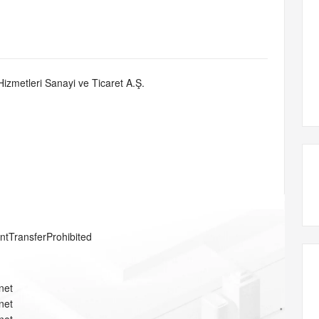
态智能体模型
旗舰 MoE 大模型，百万上下文与顶尖推理能力
图生视频，流
同享
万小智 AI 建站低至 15元/月
Qoder CN
AI 短剧/漫剧
云原生数据库 
快递物流查询
WordPress
成为服务伙
高校合作
点，立即开启云上创新
覆盖公网/内网、递归/权威、移动APP等全场景解析服务
送.CN域名，送备案服务码
基于千问大模型等，支持代码智能生成、研发智能问答
AI助力短剧
GLM-5.2
Wan2.7-T
Ubuntu
服务生态伙伴
视觉 Coding、空间感知、多模态思考等全面升级
1M上下文，专为长程任务能力而生
云工开物
企业应用
Works
Night Plan 支持 Qwen 3.8-Max
云原生大数据计算服务 MaxCompute
AI 办公
容器服务 Kub
NEW
Red Hat
30+ 款产品免费体验
Data Agent 驱动的一站式 Data+AI 开发治理平台
夜间 5 折，Qwen/Meoo/TokenPlan 客户专享
面向分析的企业级SaaS模式云数据仓库
AI智能应用
提供一站式管
科研合作
 Hizmetleri Sanayi ve Ticaret A.Ş.
ERP
堂（旗舰版）
SUSE
智能客服
AI 应用构建
大模型原生
CRM
防护产品
2个月
自动承接线索
建站小程序
Qoder
大模型服务平台百炼-应用模版
OA 办公系统
HOT
NEW
面向真实软件
个人版上线、团队版降价；千问3.8-Max首发发尝鲜
丰富多元化的应用模版和解决方案
力提升
财税管理
模板建站
万有无界
大模型服务平台百炼-智能体
400电话
定制建站
的模型效果
灵活可视化地构建企业级 Agent
方案
广告营销
模板小程序
秒悟
人工智能平台 PAI
entTransferProhibited
定制小程序
云端极速 AI 
新一代 AI 视频生成模型，深度适配广告营销等场景
AI Native 的算法工程平台，一站式完成建模、训练、推理服务部署
APP 开发
net
建站系统
net