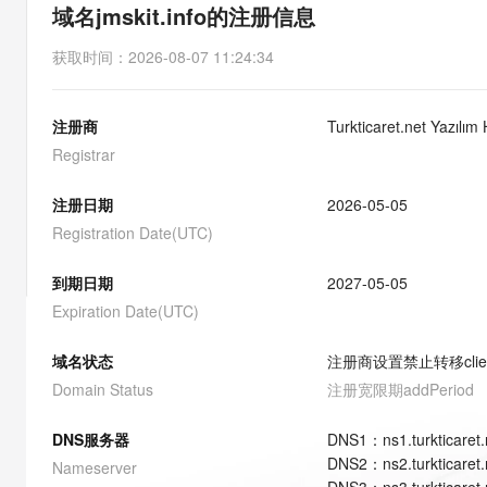
存储
天池大赛
能看、能想、能动手的多模
域名jmskit.info的注册信息
云解析DNS
解决方案免费试用 新老
电子合同
最高领取价值200元试用
安全
网络与CDN
AI 算法大赛
Qwen3-VL-Plus
获取时间
：
2026-08-07 11:24:34
畅捷通
大数据开发治理平台 Data
AI 产品 免费试用
网络
安全
云开发大赛
Tableau 订阅
1亿+ 大模型 tokens 和 
注册商
Turkticaret.net Yazılım
可观测
入门学习赛
中间件
AI空中课堂在线直播课
云防火墙
140+云产品 免费试用
Registrar
大模型服务
上云与迁云
云原生的云上边界网络安全
产品新客免费试用，最长1
数据库
生态解决方案
注册日期
2026-05-05
千问AI平台-Token Plan
企业出海
大模型ACA认证体验
大数据计算
Registration Date(UTC)
助力企业全员 AI 认知与能
行业生态解决方案
政企业务
媒体服务
千问AI平台-模型体验
到期日期
2027-05-05
开发者生态解决方案
在线体验全尺寸、多种模态
Expiration Date(UTC)
企业服务与云通信
AI 开发和 AI 应用解决
Happy 系列大模型
域名与网站
域名状态
注册商设置禁止转移
cli
Domain Status
注册宽限期
addPeriod
终端用户计算
DNS服务器
DNS
1
：
ns1.turkticaret.
Serverless
大模型解决方案
DNS
2
：
ns2.turkticaret.
Nameserver
开发工具