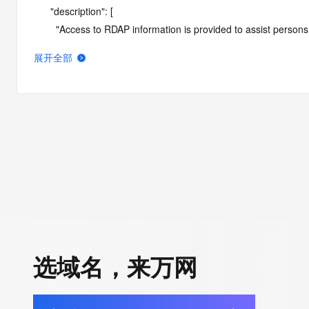
      "description": [

        "Access to RDAP information is provided to assist persons in determining the contents of a domain name registration 
record in the registry database. The data in this record is provide
展开全部
operated by Identity Digital, then the corresponding primary Reg
Identity Digital nor the Registry Operator guarantee its accurac
agree that you will use this data only for lawful purposes and th
allow, enable, or otherwise support the transmission by e-mail, 
advertising or solicitations to entities other than the data recip
automated, electronic processes that send queries or data to the 
Operator except as reasonably necessary to register domain na
RDAP service, please consider the following: the RDAP service
SRS service. RDAP is not considered authoritative for registe
downtime during production or OT&E maintenance periods. Queri
queries are received from a single IP address within a specified t
选域名，来万网
period of time to prevent disruption of RDAP service access. A
by detecting and limiting bulk query access from single sources
tag indicates that such data is not made publicly available due 