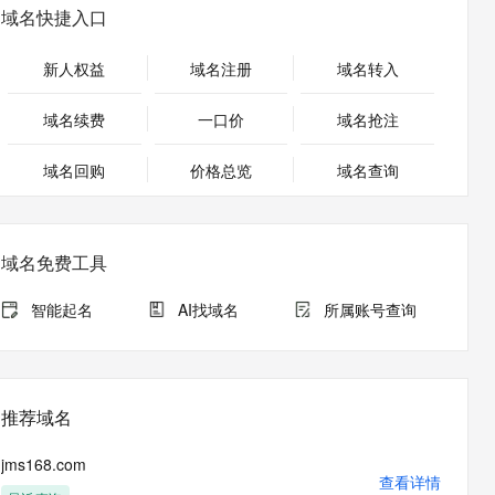
安全
畅自然，细节丰富
高表现力语音合成大模型，语音克隆听感自然
我要投诉
PolarDB
域名快捷入口
上云场景组合购
Milvus 弹性伸缩功能新增节
伴
漫剧创作，剧本、分镜、视频高效生成
100%兼容MySQL、PostgreSQL，兼容Oracle，支持集中和分布式
覆盖90%+业务场景，专享组合折扣价
点支持范围
2V
VPN
Fun-ASR
新人权益
域名注册
域名转入
文戏情感细腻自然，动作戏激烈拳拳到肉，实现更强表演能力
支持中英文自由切换，具备更强的噪声鲁棒性
ernetes 版 ACK
云聚AI 严选权益
AI 原生数据库服务发布
SSL 证书
，一键激活高效办公新体验
理容器应用的 K8s 服务
精选AI产品，从模型到应用全链提效
Agent 数据网关
域名续费
一口价
域名抢注
堡垒机
AI 用量加速计划
云原生数据库 PolarDB
应用
域名回购
价格总览
防火墙
域名查询
、识别商机，让客服更高效、服务更出色。
新老同享，达量后返
Agentic Database 发布
千问办公
主机安全
NEW
的智能体编程平台
一站式AI生产力平台
域名免费工具
AI 应用及服务市场
伶鹊
企业级人与Agent协作平台，接入和调度多个数字员工
智能客服平台，对话机器人、对话分析、智能外呼
智能起名
AI找域名
所属账号查询
AI 应用
大模型服务平台百炼 - 全妙
大模型
应用创作平台
多模态内容创作工具，已接入 DeepSeek
自然语言处理
推荐域名
数据标注
jms168.com
机器学习
查看详情