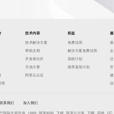
 available through the registrar URL listed above. Access to 
 reasonably confirmed that the requester holds a specific 
thheld data. Access to the data provided by Identity Digital 
ttps://www.identity.digital/about/policies/whois-layered-
stry Operators reserve the right to modify these terms at 
价
技术内容
权益
服
icy."

技术解决方案
免费试用
基
帮助文档
解决方案免费试用
企
开发者社区
高校计划
迁
天池大赛
推荐返现计划
官
器
阿里云认证
健
管理
信
联系我们
加入我们
巴国际交易市场
1688
阿里妈妈
飞猪
阿里云计算
万网
高德
UC