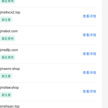
最近查询
息提取
与 AI 智能体进行实时音视频通话
从文本、图片、视频中提取结构化的属性信息
构建支持视频理解的 AI 音视频实时通话应用
jms9xcx2.top
查看详情
t.diy 一步搞定创意建站
构建大模型应用的安全防护体系
新注册
通过自然语言交互简化开发流程,全栈开发支持
通过阿里云安全产品对 AI 应用进行安全防护
jmsbot.com
查看详情
最近查询
jmsdljc.com
查看详情
最近查询
jmsemr.shop
查看详情
新注册
jmsfsw.shop
查看详情
新注册
jmshiyan.top