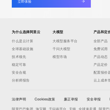
立即体验
wish to contact the registrant, please refer to the RDAP records
non-public data may be provided, upon request, where it can be
legitimate interest and a proper legal basis for accessing the wi
can be requested by submitting a request via the form found at h
access/ Identity Digital Inc. and, if applicable, the primary Regi
为什么选择阿里云
大模型
产品和定
any time. By submitting this query, you agree to abide by this pol
什么是云计算
      ],

大模型服务平台
全部产品
      "links": [

全球基础设施
千问大模型
免费试用
        {

技术领先
模型市场
产品动态
          "value": "https://rdap.identitydigital.services/rdap/domain/jmskit.info",

稳定可靠
产品定价
          "rel": "terms-of-service",

安全合规
配置报价
          "href": "https://www.identity.digital/policies/rdds-access-policy",

          "type": "text/html"

分析师报告
云上成本
        }

      ]

    },

法律声明
Cookies政策
廉正举报
安全举报
    {

阿里巴巴集团
淘宝网
千问AI平台
天猫
全球速卖通
阿里巴