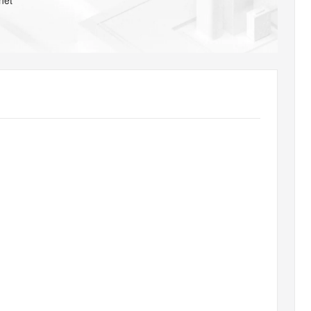
net
AI 应用
10分钟微调：让0.6B模型媲美235B模
多模态数据信
型
依托云原生高可用架构,实现Dify私有化部署
用1%尺寸在特定领域达到大模型90%以上效果
一个 AI 助手
超强辅助，Bol
即刻拥有 DeepSeek-R1 满血版
在企业官网、通讯软件中为客户提供 AI 客服
多种方案随心选，轻松解锁专属 DeepSeek