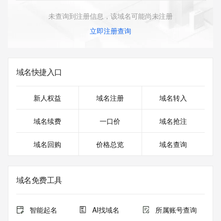
未查询到注册信息，该域名可能尚未注册
立即注册查询
域名快捷入口
新人权益
域名注册
域名转入
域名续费
一口价
域名抢注
域名回购
价格总览
域名查询
域名免费工具
智能起名
AI找域名
所属账号查询