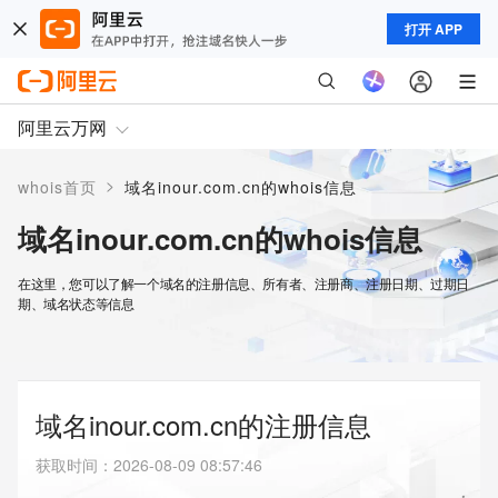
打开 APP
阿里云万网
>
whois首页
域名inour.com.cn的whois信息
域名inour.com.cn的whois信息
在这里，您可以了解一个域名的注册信息、所有者、注册商、注册日期、过期日
期、域名状态等信息
域名inour.com.cn的注册信息
获取时间
：
2026-08-09 08:57:46