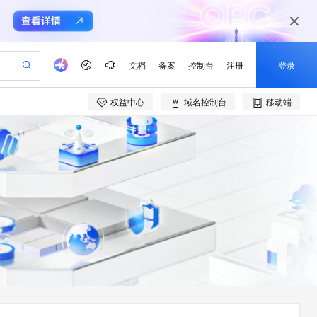
文档
备案
控制台
注册
登录
权益中心
域名控制台
移动端
验
作计划
器
AI 活动
专业服务
服务伙伴合作计划
开发者社区
加入我们
产品动态
服务平台百炼
阿里云 OPC 创新助力计划
一站式生成采购清单，支持单品或批量购买
可编辑精美 PPT 文稿
S产品伙伴计划（繁花）
峰会
CS
造的大模型服务与应用开发平台
Agency Agents：拥有专属领域专家
AI 生产力先锋
Al MaaS 服务伙伴赋能合作
域名
博文
Careers
至高可申请百万元
Qwen3.8-Max 模型上线
 轻松生成专业的 PPT
开启高性价比 AI 编程新体验
弹性可伸缩的云计算服务
先锋实践拓展 AI 生产力的边界
多领域专家智能体,一键组建 AI 虚拟交付团队
Token 补贴，五大权
计划
海大会
伙伴信用分合作计划
商标
问答
社会招聘
益加速 OPC 成功
帕鲁游戏服务器
SS
HappyHorse 打造一站式影视创作平台
飞天发布时刻
HOT
Open Search 向量检索版支
划
备案
电子书
校园招聘
联机服务器，轻松开启游戏
视频创作，一键激活电商全链路生产力
稳定、安全、高性价比、高性能的云存储服务
所见，即是所愿
持视频检索 Pipeline 功能
可视化编排打通从文字构思到成片全链路闭环
更多支持
划
公司注册
镜像站
视频生成
语音识别与合成
 智能体与工作流应用
漫剧工坊：一站式动画创作平台
AI 实训营
应用身份服务 (IDaaS)
合作伙伴培训与认证
划
上云迁移
站生成，高效打造优质广告素材
全接入的云上超级电脑
通过阿里云百炼高效搭建AI应用,助力高效开发
快速生产连贯的高质量长漫剧
从基础到进阶，Agent 创客手把手教你
OpenClaw 管理能力上线
e-1.1-T2V
Qwen3-TTS-Flash
lScope
我要反馈
查询合作伙伴
畅细腻的高质量视频
离线语音合成大模型，多语言方言自适应，低延迟高稳定
n Alibaba Cloud ISV 合作
代维服务
建企业门户网站
10 分钟搭建微信、支付宝小程序
MaxCompute MaxFrame 提
创新加速
ope
登录合作伙伴管理后台
我要建议
站，无忧落地极速上线
以可视化方式快速构建移动和 PC 门户网站
国内短信简单易用，安全可靠，秒级触达，全球覆盖200+国家和地区。
高效部署网站，快速应用到小程序
供自动弹性内存功能
e-1.1-I2V
Cosyvoice-V3-Flash