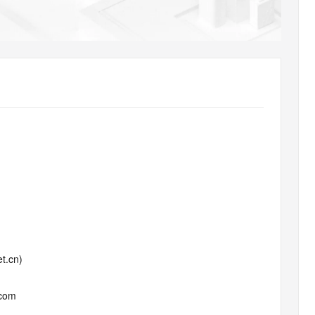
AI 应用
10分钟微调：让0.6B模型媲美235B模
多模态数据信
型
依托云原生高可用架构,实现Dify私有化部署
用1%尺寸在特定领域达到大模型90%以上效果
一个 AI 助手
超强辅助，Bol
即刻拥有 DeepSeek-R1 满血版
在企业官网、通讯软件中为客户提供 AI 客服
多种方案随心选，轻松解锁专属 DeepSeek
t.cn)
.com