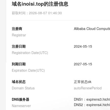
存储
天池大赛
能看、能想、能动手的多模
域名inoisi.top的注册信息
云解析DNS
解决方案免费试用 新老
电子合同
最高领取价值200元试用
安全
网络与CDN
AI 算法大赛
Qwen3-VL-Plus
获取时间
：
2026-08-07 01:46:30
畅捷通
大数据开发治理平台 Data
AI 产品 免费试用
网络
安全
云开发大赛
Tableau 订阅
1亿+ 大模型 tokens 和 
注册商
Alibaba Cloud Computin
可观测
入门学习赛
中间件
AI空中课堂在线直播课
云防火墙
140+云产品 免费试用
Registrar
大模型服务
上云与迁云
云原生的云上边界网络安全
产品新客免费试用，最长1
数据库
生态解决方案
注册日期
2024-05-15
千问AI平台-Token Plan
企业出海
大模型ACA认证体验
大数据计算
Registration Date(UTC)
助力企业全员 AI 认知与能
行业生态解决方案
政企业务
媒体服务
千问AI平台-模型体验
到期日期
2027-05-15
开发者生态解决方案
在线体验全尺寸、多种模态
Expiration Date(UTC)
企业服务与云通信
AI 开发和 AI 应用解决
Happy 系列大模型
域名与网站
域名状态
正常状态
ok
Domain Status
autoRenewPeriod
终端用户计算
DNS服务器
DNS
1
：
expirens3.hich
Serverless
大模型解决方案
DNS
2
：
expirens4.hich
Nameserver
开发工具