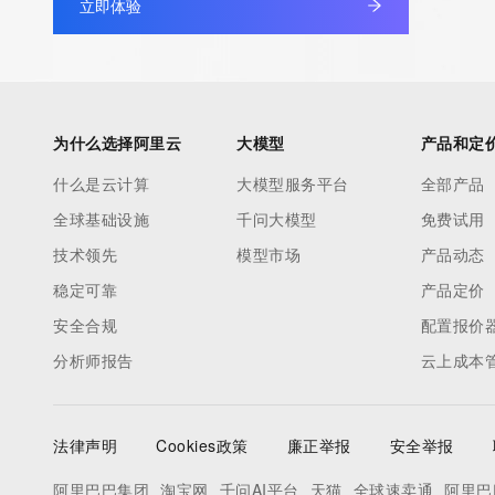
立即体验
Admin Name: REDACTED FOR PRIVACY
Admin Organization: REDACTED FOR PRIVACY
Admin Street:  REDACTED FOR PRIVACY
Admin City: REDACTED FOR PRIVACY
Admin State/Province: REDACTED FOR PRIVACY
为什么选择阿里云
大模型
产品和定
Admin Postal Code: REDACTED FOR PRIVACY
什么是云计算
大模型服务平台
全部产品
Admin Country: REDACTED FOR PRIVACY
全球基础设施
千问大模型
免费试用
Admin Phone: REDACTED FOR PRIVACY
Admin Phone Ext: REDACTED FOR PRIVACY
技术领先
模型市场
产品动态
Admin Fax: REDACTED FOR PRIVACY
稳定可靠
产品定价
Admin Fax Ext: REDACTED FOR PRIVACY
安全合规
配置报价
Admin Email: Please query the RDDS service of the Registrar of R
分析师报告
云上成本
contact the Registrant, Admin, or Tech contact of the queried
Registry Tech ID: REDACTED FOR PRIVACY
Tech Name: REDACTED FOR PRIVACY
法律声明
Cookies政策
廉正举报
安全举报
Tech Organization: REDACTED FOR PRIVACY
Tech Street:  REDACTED FOR PRIVACY
阿里巴巴集团
淘宝网
千问AI平台
天猫
全球速卖通
阿里巴