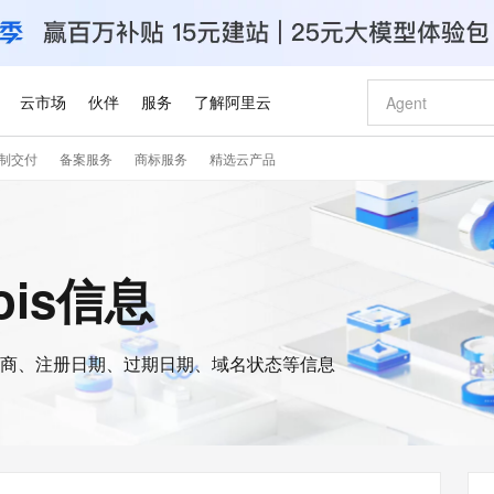
云市场
伙伴
服务
了解阿里云
制交付
备案服务
商标服务
精选云产品
AI 特惠
数据与 API
成为产品伙伴
企业增值服务
最佳实践
价格计算器
AI 场景体
基础软件
产品伙伴合
阿里云认证
市场活动
配置报价
大模型
自助选配和估算价格
步到位
智启 AI 普惠权益
产品生态集成认证中心
企业支持计划
云上春晚
域名与网站
Qwen Audio：打造专属 AI 语音助手
千问官方 MaaS 平台，为开发者和 Agent 而生，新用户赠送 1 亿 + tokens 额度
一句话生成原生
AI Coding
阿里云Maa
2026 阿里云
云服务器 E
为企业打
数据集
Windows
大模型认证
模型
NEW
NEW
格式还原
值低价云产品抢先购
至高享 1亿+免费 tokens，加速 Al 应用落地
提供智能易用的域名与建站服务
Qwen-Audio-3.0-Realtime 端到端实时语音角色扮演
输入一句话想法,
智能编程，一键
安全可靠、
hois信息
产品生态伙伴
专家技术服务
云上奥运之旅
弹性计算合作
阿里云中企出
手机三要素
宝塔 Linux
全部认证
价格优势
开源旗舰模型
即刻拥有 DeepSeek-V4-Pro
阿里云 OPC 创新助力计划
千问大模型
一键部署幻兽
AI 电商营销
对象存储 O
大模型
产品生态伙伴工作台
企业增值服务台
云栖战略参考
云存储合作计
云栖大会
身份实名认证
CentOS
训练营
推动算力普惠，释放技术红利
最高返9万
真正可用的 1M 上下文,一次完成代码全链路开发
快速构建应用程序和网站，即刻迈出上云第一步
轻松解锁专属 DeepSeek-V4-Pro
至高百万元 Token 补贴，加速一人公司成长
多元化、高性能、安全可靠的大模型服务
一键购买专属
从图文生成到
云上的中国
数据库合作计
活动全景
短信
Docker
图片和
商、注册日期、过期日期、域名状态等信息
自进化智能体
5 分钟轻松部署专属 QwenPaw
Token Plan 模型订阅计划
数字证书管理服务（原SSL证书）
高效搭建 AI
AI 广告创作
无影云电脑
企业成长
NEW
HOT
信息公告
看见新力量
云网络合作计
OCR 文字识别
JAVA
越聪明
证享300元代金券
全托管，含MySQL、PostgreSQL、SQL Server、MariaDB多引擎
Qwen3.8-Max 首发尝鲜，限时加量 10 倍，夜间低至2折
实现全站HTTPS，呈现可信的WEB访问
从聊天伙伴进化为能主动干活的本地数字员工
图文、视频一
随时随地安
Kimi-K3
HappyHors
NEW
魔搭 Mode
loud
服务实践
官网公告
Kimi 最新旗舰模型，长程编程与推理利器
让文字生成流
金融模力时刻
Salesforce O
版
发票查验
全能环境
Claude Code + GStack 打造工程团队
千问办公，限时限量积分加倍
Qoder
低代码高效构
AI 建站
短信服务
型
NEW
作计划
计划
创新中心
魔搭 ModelSc
健康状态
理服务
让AI从“聊天伙伴”进化为能干活的“数字员工”
安装技能 GStack，拥有专属 AI 工程团队
你的AI工作搭子，覆盖日常办公高频场景
面向真实软件的智能体编程平台
0 代码专业建
客户案例
天气预报查询
操作系统
Deepseek-v4-pro
HappyHors
态合作计划