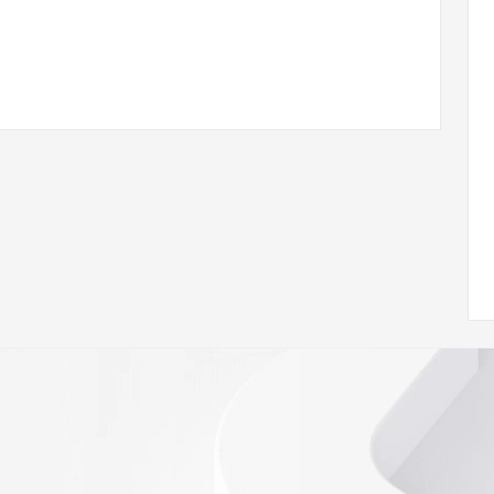
RenewPeriod
 of Record  identified in this output for information on 
queried domain name.