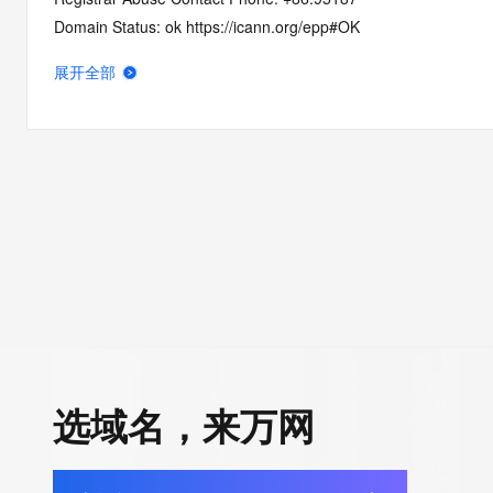
Domain Status: ok https://icann.org/epp#OK
Domain Status: autoRenewPeriod https://icann.org/epp#auto
展开全部
Registry Registrant ID: REDACTED FOR PRIVACY
Registrant Name: REDACTED FOR PRIVACY
Registrant Organization: REDACTED FOR PRIVACY
Registrant Street:  REDACTED FOR PRIVACY
Registrant City: REDACTED FOR PRIVACY
Registrant State/Province: fu jian
Registrant Postal Code: REDACTED FOR PRIVACY
Registrant Country: CN
Registrant Phone: REDACTED FOR PRIVACY
Registrant Phone Ext: REDACTED FOR PRIVACY
Registrant Fax: REDACTED FOR PRIVACY
Registrant Fax Ext: REDACTED FOR PRIVACY
选域名，来万网
Registrant Email: Please query the RDDS service of the Registrar
how to contact the Registrant, Admin, or Tech contact of the 
Registry Admin ID: REDACTED FOR PRIVACY