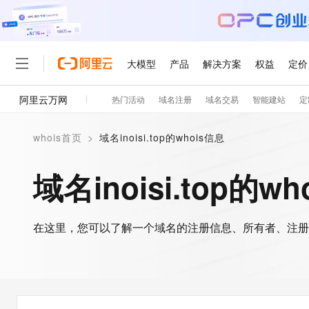
大模型
产品
解决方案
权益
定价
阿里云万网
热门活动
域名注册
域名交易
智能建站
定
大模型
产品
解决方案
权益
定价
云市场
伙伴
服务
了解阿里云
精选产品
精选解决方案
普惠上云
产品定价
精选商城
成为销售伙伴
售前咨询
为什么选择阿里云
千问AI平台
whois首页
>
域名inoisi.top的whois信息
了解云产品的定价详情
大模型服务平台百炼
睿译宝，AI翻译排版一
普惠上云 官方力荐
分销伙伴
在线服务
网站建设
什么是云计算
大
大模型服务与应用平台
上传文档即自动完成翻译和
云服务器38元/年起，超
域名inoisi.top的w
咨询伙伴
多端小程序
技术领先
云上成本管理
售后服务
轻量应用服务器
GLM-5.2：长任务时代
官方推荐返现计划
大模型
精选产品
精选解决方案
Salesforce 国际版订阅
稳定可靠
管理和优化成本
推荐新用户得奖励，单订单
销售伙伴合作计划
自助服务
友盟天域
安全合规
人工智能与机器学习
AI
文本生成
在这里，您可以了解一个域名的注册信息、所有者、注册
云数据库 RDS
Hermes Agent，打造
云工开物
无影生态合作计划
在线服务
观测云
分析师报告
自主进化，持久记忆，越用
高校专属算力普惠，学生认
计算
互联网应用开发
Qwen3.8-Max
HOT
Salesforce On Alibaba C
工单服务
智能体时代全能旗舰模型
Tuya 物联网平台阿里云
研究报告与白皮书
人工智能平台 PAI
快速拥有专属 OpenClaw
大模
Consulting Partner 合
大数据
容器
免费试用
短信专区
一站式AI开发、训练和推
蓝凌 OA
Qwen3.7-Plus
AI 大模型销售与服务生
现代化应用