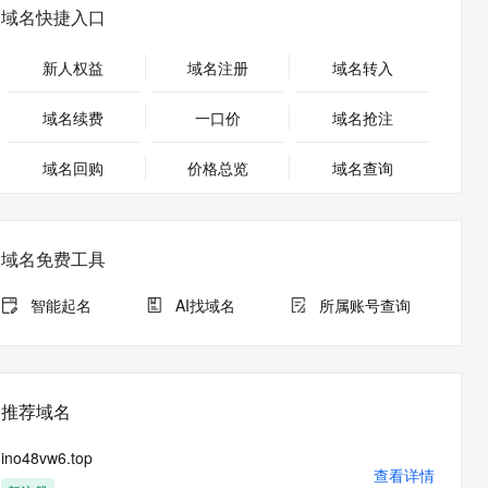
安全
畅自然，细节丰富
高表现力语音合成大模型，语音克隆听感自然
我要投诉
PolarDB
域名快捷入口
上云场景组合购
Milvus 弹性伸缩功能新增节
伴
漫剧创作，剧本、分镜、视频高效生成
100%兼容MySQL、PostgreSQL，兼容Oracle，支持集中和分布式
覆盖90%+业务场景，专享组合折扣价
点支持范围
2V
VPN
Fun-ASR
新人权益
域名注册
域名转入
文戏情感细腻自然，动作戏激烈拳拳到肉，实现更强表演能力
支持中英文自由切换，具备更强的噪声鲁棒性
ernetes 版 ACK
云聚AI 严选权益
AI 原生数据库服务发布
SSL 证书
，一键激活高效办公新体验
理容器应用的 K8s 服务
精选AI产品，从模型到应用全链提效
Agent 数据网关
域名续费
一口价
域名抢注
堡垒机
AI 用量加速计划
云原生数据库 PolarDB
应用
域名回购
价格总览
防火墙
域名查询
、识别商机，让客服更高效、服务更出色。
新老同享，达量后返
Agentic Database 发布
千问办公
主机安全
NEW
的智能体编程平台
一站式AI生产力平台
域名免费工具
AI 应用及服务市场
伶鹊
企业级人与Agent协作平台，接入和调度多个数字员工
智能客服平台，对话机器人、对话分析、智能外呼
智能起名
AI找域名
所属账号查询
AI 应用
大模型服务平台百炼 - 全妙
大模型
应用创作平台
多模态内容创作工具，已接入 DeepSeek
自然语言处理
推荐域名
数据标注
ino48vw6.top
机器学习
查看详情