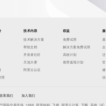
价
技术内容
权益
服
技术解决方案
免费试用
基
帮助文档
解决方案免费试用
企
开发者社区
高校计划
迁
天池大赛
推荐返现计划
官
器
阿里云认证
健
ecord  identified in this output for information on how to 
管理
信
 domain name.
联系我们
加入我们
巴国际交易市场
1688
阿里妈妈
飞猪
阿里云计算
万网
高德
UC