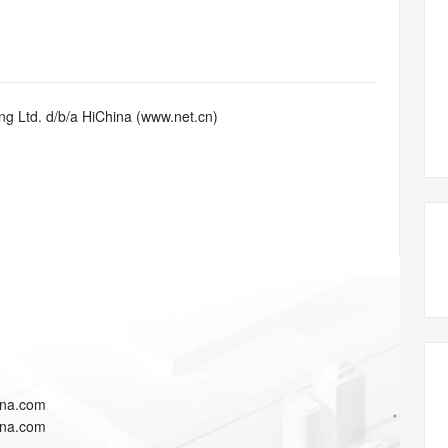
态智能体模型
旗舰 MoE 大模型，百万上下文与顶尖推理能力
图生视频，流
同享
万小智 AI 建站低至 15元/月
Qoder CN
AI 短剧/漫剧
云原生数据库 
快递物流查询
WordPress
成为服务伙
高校合作
点，立即开启云上创新
覆盖公网/内网、递归/权威、移动APP等全场景解析服务
送.CN域名，送备案服务码
基于千问大模型等，支持代码智能生成、研发智能问答
AI助力短剧
GLM-5.2
Wan2.7-T
Ubuntu
服务生态伙伴
视觉 Coding、空间感知、多模态思考等全面升级
1M上下文，专为长程任务能力而生
云工开物
企业应用
Works
Night Plan 支持 Qwen 3.8-Max
云原生大数据计算服务 MaxCompute
AI 办公
容器服务 Kub
NEW
Red Hat
30+ 款产品免费体验
Data Agent 驱动的一站式 Data+AI 开发治理平台
夜间 5 折，Qwen/Meoo/TokenPlan 客户专享
面向分析的企业级SaaS模式云数据仓库
AI智能应用
提供一站式管
科研合作
g Ltd. d/b/a HiChina (www.net.cn)
ERP
堂（旗舰版）
SUSE
智能客服
AI 应用构建
大模型原生
CRM
防护产品
2个月
自动承接线索
建站小程序
Qoder
大模型服务平台百炼-应用模版
OA 办公系统
HOT
NEW
面向真实软件
个人版上线、团队版降价；千问3.8-Max首发发尝鲜
丰富多元化的应用模版和解决方案
力提升
财税管理
模板建站
万有无界
大模型服务平台百炼-智能体
400电话
定制建站
的模型效果
灵活可视化地构建企业级 Agent
方案
广告营销
模板小程序
秒悟
人工智能平台 PAI
定制小程序
云端极速 AI 
新一代 AI 视频生成模型，深度适配广告营销等场景
AI Native 的算法工程平台，一站式完成建模、训练、推理服务部署
APP 开发
ina.com
建站系统
ina.com