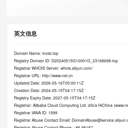
快速部署 Dify，高效搭建 
迁移与运维管理
10 分钟在聊天系统中增加
专有云
英文信息
Domain Name: inoisi.top
Registry Domain ID: D20240515G10001G_23168698-top
Registrar WHOIS Server: whois.aliyun.com/
Registrar URL: http://www.net.cn
Updated Date: 2026-05-16T05:00:11Z
Creation Date: 2024-05-15T04:17:15Z
Registry Expiry Date: 2027-05-15T04:17:15Z
Registrar: Alibaba Cloud Computing Ltd. d/b/a HiChina (www.ne
Registrar IANA ID: 1599
Registrar Abuse Contact Email: DomainAbuse@service.aliyun
Registrar Abuse Contact Phone: +86.95187