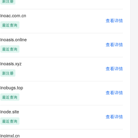
新注册
息提取
与 AI 智能体进行实时音视频通话
从文本、图片、视频中提取结构化的属性信息
构建支持视频理解的 AI 音视频实时通话应用
inoac.com.cn
查看详情
t.diy 一步搞定创意建站
构建大模型应用的安全防护体系
最近查询
通过自然语言交互简化开发流程,全栈开发支持
通过阿里云安全产品对 AI 应用进行安全防护
inoasis.online
查看详情
最近查询
inoasis.xyz
查看详情
新注册
inobugs.top
查看详情
最近查询
inode.site
查看详情
最近查询
inoimxl.cn