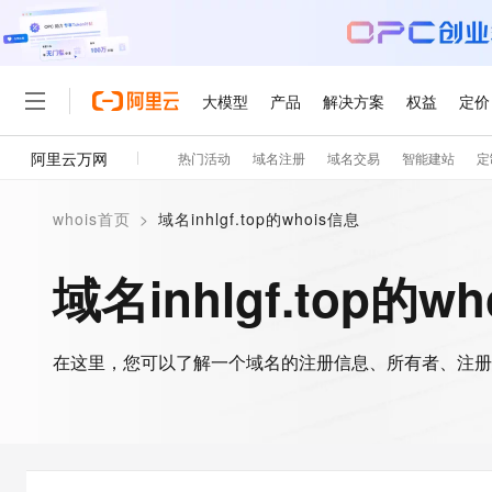
大模型
产品
解决方案
权益
定价
阿里云万网
热门活动
域名注册
域名交易
智能建站
定
大模型
产品
解决方案
权益
定价
云市场
伙伴
服务
了解阿里云
精选产品
精选解决方案
普惠上云
产品定价
精选商城
成为销售伙伴
售前咨询
为什么选择阿里云
千问AI平台
whois首页
>
域名inhlgf.top的whois信息
了解云产品的定价详情
大模型服务平台百炼
千问办公，解锁你的工作
普惠上云 官方力荐
分销伙伴
在线服务
网站建设
什么是云计算
大
大模型服务与应用平台
企业级Agent产品，直接
云服务器38元/年起，超
域名inhlgf.top的w
咨询伙伴
多端小程序
技术领先
云上成本管理
售后服务
轻量应用服务器
Agency Agents：拥
官方推荐返现计划
大模型
精选产品
精选解决方案
Salesforce 国际版订阅
稳定可靠
管理和优化成本
推荐新用户得奖励，单订单
销售伙伴合作计划
自助服务
友盟天域
安全合规
人工智能与机器学习
AI
文本生成
在这里，您可以了解一个域名的注册信息、所有者、注册
云数据库 RDS
HappyHorse 打造一
云工开物
无影生态合作计划
在线服务
观测云
分析师报告
高校专属算力普惠，学生认
计算
互联网应用开发
Qwen3.8-Max
HOT
Salesforce On Alibaba C
工单服务
智能体时代全能旗舰模型
Tuya 物联网平台阿里云
研究报告与白皮书
人工智能平台 PAI
快速拥有专属 OpenClaw
大模
Consulting Partner 合
大数据
容器
免费试用
短信专区
一站式AI开发、训练和推
蓝凌 OA
Qwen3.7-Plus
AI 大模型销售与服务生
现代化应用