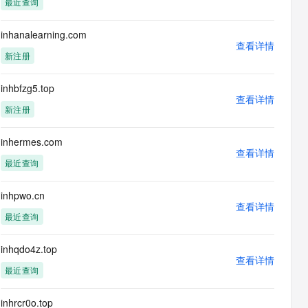
最近查询
息提取
与 AI 智能体进行实时音视频通话
从文本、图片、视频中提取结构化的属性信息
构建支持视频理解的 AI 音视频实时通话应用
inhanalearning.com
查看详情
t.diy 一步搞定创意建站
构建大模型应用的安全防护体系
新注册
通过自然语言交互简化开发流程,全栈开发支持
通过阿里云安全产品对 AI 应用进行安全防护
inhbfzg5.top
查看详情
新注册
inhermes.com
查看详情
最近查询
inhpwo.cn
查看详情
最近查询
inhqdo4z.top
查看详情
最近查询
inhrcr0o.top