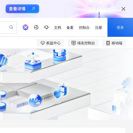
文档
备案
控制台
注册
登录
权益中心
域名控制台
移动端
验
作计划
器
AI 活动
专业服务
服务伙伴合作计划
开发者社区
加入我们
产品动态
服务平台百炼
阿里云 OPC 创新助力计划
一站式生成采购清单，支持单品或批量购买
io：打造专属 AI 语音助手
S产品伙伴计划（繁花）
峰会
CS
造的大模型服务与应用开发平台
一句话生成原生可编辑精美 PPT 文稿
AI 生产力先锋
Al MaaS 服务伙伴赋能合作
域名
博文
Careers
至高可申请百万元
Qwen3.8-Max 模型上线
开启高性价比 AI 编程新体验
弹性可伸缩的云计算服务
Qwen-Audio-3.0-Realtime 端到端实时语音角色扮演
输入一句话想法, 轻松生成专业的 PPT
先锋实践拓展 AI 生产力的边界
Token 补贴，五大权
计划
海大会
伙伴信用分合作计划
商标
问答
社会招聘
益加速 OPC 成功
eek-V4-Pro
SS
一键部署幻兽帕鲁游戏服务器
飞天发布时刻
HOT
Open Search 向量检索版支
划
备案
电子书
校园招聘
pSeek-V4-Pro
视频创作，一键激活电商全链路生产力
稳定、安全、高性价比、高性能的云存储服务
一键购买专属联机服务器，轻松开启游戏
所见，即是所愿
持视频检索 Pipeline 功能
更多支持
划
公司注册
镜像站
视频生成
语音识别与合成
专属 QwenPaw
漫剧工坊：一站式动画创作平台
AI 实训营
HOT
应用身份服务 (IDaaS)
合作伙伴培训与认证
划
上云迁移
站生成，高效打造优质广告素材
全接入的云上超级电脑
从聊天伙伴进化为能主动干活的本地数字员工
快速生产连贯的高质量长漫剧
从基础到进阶，Agent 创客手把手教你
OpenClaw 管理能力上线
e-1.1-T2V
Qwen3-TTS-Flash
lScope
我要反馈
查询合作伙伴
畅细腻的高质量视频
离线语音合成大模型，多语言方言自适应，低延迟高稳定
n Alibaba Cloud ISV 合作
代维服务
建企业门户网站
10 分钟搭建微信、支付宝小程序
MaxCompute MaxFrame 提
创新加速
ope
登录合作伙伴管理后台
我要建议
站，无忧落地极速上线
以可视化方式快速构建移动和 PC 门户网站
国内短信简单易用，安全可靠，秒级触达，全球覆盖200+国家和地区。
高效部署网站，快速应用到小程序
供自动弹性内存功能
e-1.1-I2V
Cosyvoice-V3-Flash