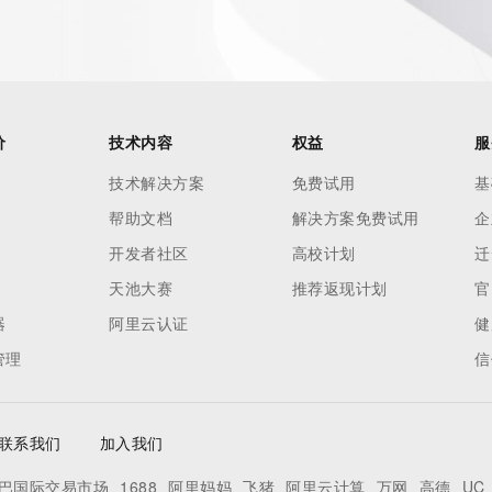
价
技术内容
权益
服
技术解决方案
免费试用
基
帮助文档
解决方案免费试用
企
开发者社区
高校计划
迁
天池大赛
推荐返现计划
官
器
阿里云认证
健
管理
信
联系我们
加入我们
巴国际交易市场
1688
阿里妈妈
飞猪
阿里云计算
万网
高德
UC