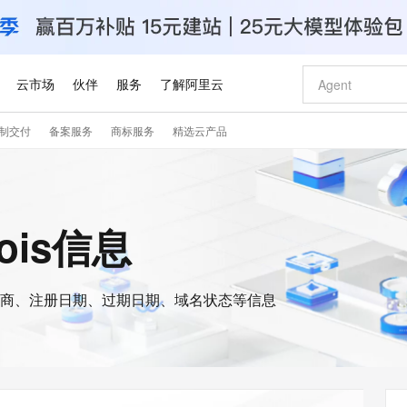
云市场
伙伴
服务
了解阿里云
制交付
备案服务
商标服务
精选云产品
AI 特惠
数据与 API
成为产品伙伴
企业增值服务
最佳实践
价格计算器
AI 场景体
基础软件
产品伙伴合
阿里云认证
市场活动
配置报价
大模型
自助选配和估算价格
新方式
睿译宝，AI翻译排版一步到位
智启 AI 普惠权益
产品生态集成认证中心
企业支持计划
云上春晚
域名与网站
千问官方 MaaS 平台，为开发者和 Agent 而生，新用户赠送 1 亿 + tokens 额度
Qwen Aud
AI Coding
阿里云Maa
2026 阿里云
云服务器 E
为企业打
数据集
Windows
大模型认证
模型
NEW
NEW
交付可用成果
值低价云产品抢先购
上传文档即自动完成翻译和格式还原
至高享 1亿+免费 tokens，加速 Al 应用落地
提供智能易用的域名与建站服务
智能编程，一键
安全可靠、
hois信息
产品生态伙伴
专家技术服务
云上奥运之旅
弹性计算合作
阿里云中企出
手机三要素
宝塔 Linux
全部认证
价格优势
有专属领域专家
GLM-5.2：长任务时代开源旗舰模型
阿里云 OPC 创新助力计划
千问大模型
即刻拥有 DeepS
AI 电商营销
对象存储 O
大模型
产品生态伙伴工作台
企业增值服务台
云栖战略参考
云存储合作计
云栖大会
身份实名认证
CentOS
训练营
推动算力普惠，释放技术红利
最高返9万
多领域专家智能体,一键组建 AI 虚拟交付团队
快速构建应用程序和网站，即刻迈出上云第一步
至高百万元 Token 补贴，加速一人公司成长
多元化、高性能、安全可靠的大模型服务
真正可用的 1M 上下文,一次完成代码全链路开发
轻松解锁专属 Dee
从图文生成到
云上的中国
数据库合作计
活动全景
短信
Docker
图片和
商、注册日期、过期日期、域名状态等信息
站式影视创作平台
Hermes Agent，打造自进化智能体
Token Plan 模型订阅计划
数字证书管理服务（原SSL证书）
5 分钟轻松部署
AI 广告创作
无影云电脑
企业成长
NEW
信息公告
看见新力量
云网络合作计
OCR 文字识别
JAVA
证享300元代金券
可视化编排打通从文字构思到成片全链路闭环
全托管，含MySQL、PostgreSQL、SQL Server、MariaDB多引擎
自主进化，持久记忆，越用越聪明
Qwen3.8-Max 首发尝鲜，限时加量 10 倍，夜间低至2折
实现全站HTTPS，呈现可信的WEB访问
图文、视频一
随时随地安
Kimi-K3
HappyHors
NEW
魔搭 Mode
loud
服务实践
官网公告
Kimi 最新旗舰模型，长程编程与推理利器
让文字生成流
金融模力时刻
Salesforce O
版
发票查验
全能环境
Claude Code + GStack 打造工程团队
千问办公，限时限量积分加倍
Qoder
低代码高效构
AI 建站
短信服务
型
NEW
作计划
计划
创新中心
魔搭 ModelSc
健康状态
理服务
让AI从“聊天伙伴”进化为能干活的“数字员工”
安装技能 GStack，拥有专属 AI 工程团队
你的AI工作搭子，覆盖日常办公高频场景
面向真实软件的智能体编程平台
0 代码专业建
客户案例
天气预报查询
操作系统
Deepseek-v4-pro
HappyHors
态合作计划