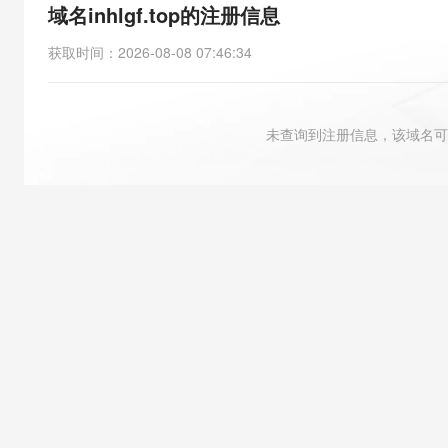
存储
天池大赛
能看、能想、能动手的多模
域名inhlgf.top的注册信息
云解析DNS
解决方案免费试用 新老
电子合同
最高领取价值200元试用
安全
网络与CDN
AI 算法大赛
Qwen3-VL-Plus
获取时间
：
2026-08-08 07:46:34
畅捷通
大数据开发治理平台 Data
AI 产品 免费试用
网络
安全
云开发大赛
Tableau 订阅
1亿+ 大模型 tokens 和 
可观测
入门学习赛
中间件
AI空中课堂在线直播课
未查询到注册信息，该域名可
云防火墙
140+云产品 免费试用
大模型服务
上云与迁云
云原生的云上边界网络安全
产品新客免费试用，最长1
数据库
生态解决方案
千问AI平台-Token Plan
企业出海
大模型ACA认证体验
大数据计算
助力企业全员 AI 认知与能
行业生态解决方案
政企业务
媒体服务
千问AI平台-模型体验
开发者生态解决方案
在线体验全尺寸、多种模态
企业服务与云通信
AI 开发和 AI 应用解决
Happy 系列大模型
域名与网站
终端用户计算
Serverless
大模型解决方案
开发工具