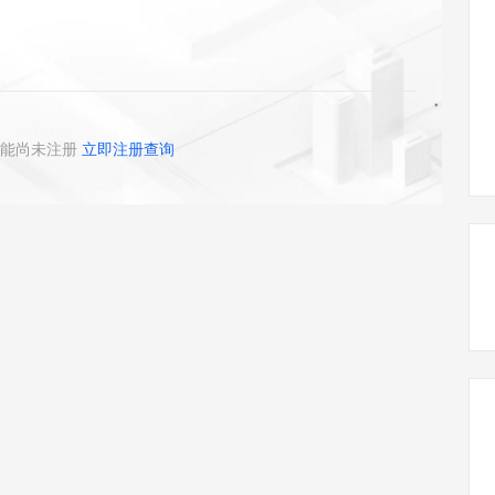
态智能体模型
旗舰 MoE 大模型，百万上下文与顶尖推理能力
图生视频，流
同享
万小智 AI 建站低至 15元/月
Qoder CN
AI 短剧/漫剧
云原生数据库 
快递物流查询
WordPress
成为服务伙
高校合作
点，立即开启云上创新
覆盖公网/内网、递归/权威、移动APP等全场景解析服务
送.CN域名，送备案服务码
基于千问大模型等，支持代码智能生成、研发智能问答
AI助力短剧
GLM-5.2
Wan2.7-T
Ubuntu
服务生态伙伴
视觉 Coding、空间感知、多模态思考等全面升级
1M上下文，专为长程任务能力而生
云工开物
企业应用
Works
Night Plan 支持 Qwen 3.8-Max
云原生大数据计算服务 MaxCompute
AI 办公
容器服务 Kub
NEW
Red Hat
30+ 款产品免费体验
Data Agent 驱动的一站式 Data+AI 开发治理平台
夜间 5 折，Qwen/Meoo/TokenPlan 客户专享
面向分析的企业级SaaS模式云数据仓库
AI智能应用
提供一站式管
科研合作
ERP
堂（旗舰版）
SUSE
能尚未注册
立即注册查询
智能客服
AI 应用构建
大模型原生
CRM
防护产品
2个月
自动承接线索
建站小程序
Qoder
大模型服务平台百炼-应用模版
OA 办公系统
HOT
NEW
面向真实软件
个人版上线、团队版降价；千问3.8-Max首发发尝鲜
丰富多元化的应用模版和解决方案
力提升
财税管理
模板建站
万有无界
大模型服务平台百炼-智能体
400电话
定制建站
的模型效果
灵活可视化地构建企业级 Agent
方案
广告营销
模板小程序
秒悟
人工智能平台 PAI
定制小程序
云端极速 AI 
新一代 AI 视频生成模型，深度适配广告营销等场景
AI Native 的算法工程平台，一站式完成建模、训练、推理服务部署
APP 开发
建站系统