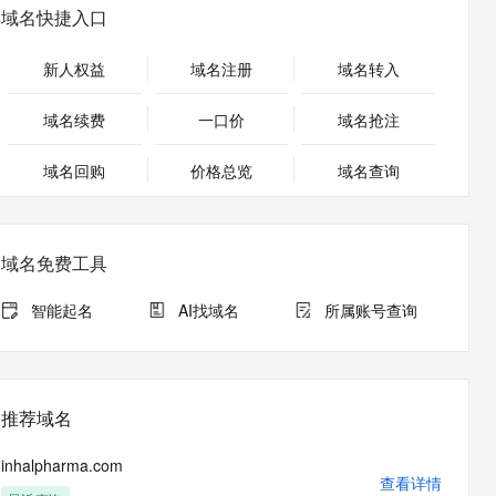
安全
畅自然，细节丰富
高表现力语音合成大模型，语音克隆听感自然
我要投诉
PolarDB
域名快捷入口
上云场景组合购
Milvus 弹性伸缩功能新增节
伴
漫剧创作，剧本、分镜、视频高效生成
100%兼容MySQL、PostgreSQL，兼容Oracle，支持集中和分布式
覆盖90%+业务场景，专享组合折扣价
点支持范围
2V
VPN
Fun-ASR
新人权益
域名注册
域名转入
文戏情感细腻自然，动作戏激烈拳拳到肉，实现更强表演能力
支持中英文自由切换，具备更强的噪声鲁棒性
ernetes 版 ACK
云聚AI 严选权益
AI 原生数据库服务发布
SSL 证书
，一键激活高效办公新体验
理容器应用的 K8s 服务
精选AI产品，从模型到应用全链提效
Agent 数据网关
域名续费
一口价
域名抢注
堡垒机
AI 用量加速计划
云原生数据库 PolarDB
应用
域名回购
价格总览
防火墙
域名查询
、识别商机，让客服更高效、服务更出色。
新老同享，达量后返
Agentic Database 发布
千问办公
主机安全
NEW
的智能体编程平台
一站式AI生产力平台
域名免费工具
AI 应用及服务市场
伶鹊
企业级人与Agent协作平台，接入和调度多个数字员工
智能客服平台，对话机器人、对话分析、智能外呼
智能起名
AI找域名
所属账号查询
AI 应用
大模型服务平台百炼 - 全妙
大模型
应用创作平台
多模态内容创作工具，已接入 DeepSeek
自然语言处理
推荐域名
数据标注
inhalpharma.com
机器学习
查看详情