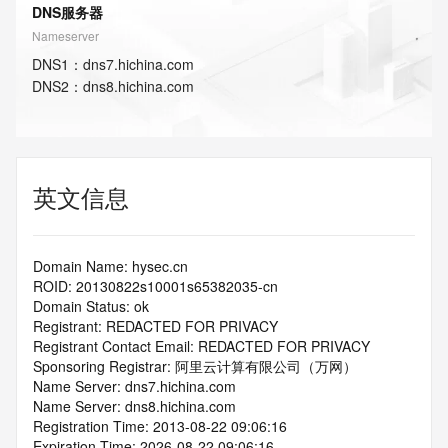
DNS服务器
Nameserver
DNS
1
：
dns7.hichina.com
DNS
2
：
dns8.hichina.com
英文信息
Domain Name: hysec.cn
ROID: 20130822s10001s65382035-cn
Domain Status: ok
Registrant: REDACTED FOR PRIVACY
Registrant Contact Email: REDACTED FOR PRIVACY
Sponsoring Registrar: 阿里云计算有限公司（万网）
Name Server: dns7.hichina.com
Name Server: dns8.hichina.com
Registration Time: 2013-08-22 09:06:16
Expiration Time: 2026-08-22 09:06:16