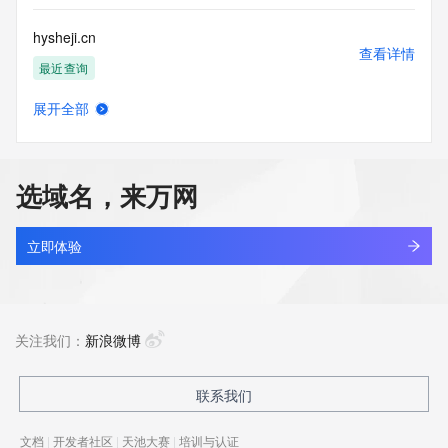
hysheji.cn
查看详情
最近查询
展开全部
hysiwen.com
查看详情
最近查询
选域名，来万网
hysjx.cn
查看详情
最近查询
立即体验
hysjzxfw.cn
查看详情
最近查询
关注我们：
新浪微博
hysjzxfw.com
联系我们
查看详情
最近查询
文档
|
开发者社区
|
天池大赛
|
培训与认证