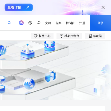
文档
备案
控制台
注册
登录
权益中心
域名控制台
移动端
验
作计划
器
AI 活动
专业服务
服务伙伴合作计划
开发者社区
加入我们
产品动态
服务平台百炼
阿里云 OPC 创新助力计划
一站式生成采购清单，支持单品或批量购买
可编辑精美 PPT 文稿
S产品伙伴计划（繁花）
峰会
CS
造的大模型服务与应用开发平台
Agency Agents：拥有专属领域专家
AI 生产力先锋
Al MaaS 服务伙伴赋能合作
域名
博文
Careers
PolarDB Agentic Database
至高可申请百万元
 轻松生成专业的 PPT
开启高性价比 AI 编程新体验
弹性可伸缩的云计算服务
先锋实践拓展 AI 生产力的边界
发布
多领域专家智能体,一键组建 AI 虚拟交付团队
Token 补贴，五大权
计划
海大会
伙伴信用分合作计划
商标
问答
社会招聘
益加速 OPC 成功
帕鲁游戏服务器
SS
HappyHorse 打造一站式影视创作平台
飞天发布时刻
HOT
秒悟 Meoo CLI 支持一键部
划
备案
电子书
校园招聘
联机服务器，轻松开启游戏
视频创作，一键激活电商全链路生产力
稳定、安全、高性价比、高性能的云存储服务
所见，即是所愿
署项目至阿里云账号
可视化编排打通从文字构思到成片全链路闭环
更多支持
划
公司注册
镜像站
视频生成
语音识别与合成
 智能体与工作流应用
漫剧工坊：一站式动画创作平台
AI 实训营
Flink OSS 支持
合作伙伴培训与认证
划
上云迁移
站生成，高效打造优质广告素材
全接入的云上超级电脑
通过阿里云百炼高效搭建AI应用,助力高效开发
快速生产连贯的高质量长漫剧
从基础到进阶，Agent 创客手把手教你
AssumeRole 角色自定义
e-1.1-T2V
Qwen3-TTS-Flash
lScope
我要反馈
查询合作伙伴
畅细腻的高质量视频
离线语音合成大模型，多语言方言自适应，低延迟高稳定
n Alibaba Cloud ISV 合作
代维服务
建企业门户网站
10 分钟搭建微信、支付宝小程序
百炼 Qwen3.7-Flash 系列模
创新加速
ope
登录合作伙伴管理后台
我要建议
站，无忧落地极速上线
以可视化方式快速构建移动和 PC 门户网站
国内短信简单易用，安全可靠，秒级触达，全球覆盖200+国家和地区。
高效部署网站，快速应用到小程序
型发布
e-1.1-I2V
Cosyvoice-V3-Flash