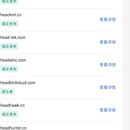
最近查询
息提取
与 AI 智能体进行实时音视频通话
从文本、图片、视频中提取结构化的属性信息
构建支持视频理解的 AI 音视频实时通话应用
heackmt.cn
查看详情
t.diy 一步搞定创意建站
构建大模型应用的安全防护体系
最近查询
通过自然语言交互简化开发流程,全栈开发支持
通过阿里云安全产品对 AI 应用进行安全防护
head-tek.com
查看详情
最近查询
headainc.com
查看详情
最近查询
headbirdcloud.com
查看详情
新注册
headhawk.cn
查看详情
最近查询
headhunter.cn