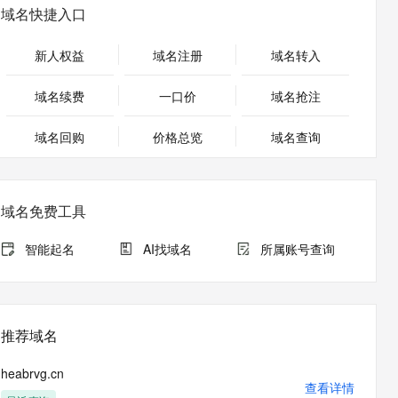
安全
畅自然，细节丰富
高表现力语音合成大模型，语音克隆听感自然
我要投诉
PolarDB
域名快捷入口
上云场景组合购
伴
Qoder CN V1.7.0 发布
漫剧创作，剧本、分镜、视频高效生成
100%兼容MySQL、PostgreSQL，兼容Oracle，支持集中和分布式
覆盖90%+业务场景，专享组合折扣价
2V
VPN
Fun-ASR
新人权益
域名注册
域名转入
文戏情感细腻自然，动作戏激烈拳拳到肉，实现更强表演能力
支持中英文自由切换，具备更强的噪声鲁棒性
ernetes 版 ACK
云聚AI 严选权益
云安全中心 AI BAS 智能自动
SSL 证书
，一键激活高效办公新体验
理容器应用的 K8s 服务
精选AI产品，从模型到应用全链提效
化模拟渗透攻击产品发布
域名续费
一口价
域名抢注
堡垒机
AI 用量加速计划
DataWorks ChatBI 会话支持
应用
域名回购
价格总览
防火墙
域名查询
、识别商机，让客服更高效、服务更出色。
新老同享，达量后返
上传临时文件分析
千问办公
主机安全
NEW
的智能体编程平台
一站式AI生产力平台
域名免费工具
AI 应用及服务市场
伶鹊
企业级人与Agent协作平台，接入和调度多个数字员工
智能客服平台，对话机器人、对话分析、智能外呼
智能起名
AI找域名
所属账号查询
AI 应用
大模型服务平台百炼 - 全妙
大模型
应用创作平台
多模态内容创作工具，已接入 DeepSeek
自然语言处理
推荐域名
数据标注
heabrvg.cn
机器学习
查看详情