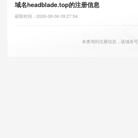
存储
天池大赛
能看、能想、能动手的多模
域名headblade.top的注册信息
云解析DNS
解决方案免费试用 新老
电子合同
最高领取价值200元试用
安全
网络与CDN
AI 算法大赛
Qwen3-VL-Plus
获取时间
：
2026-08-06 09:27:54
畅捷通
大数据开发治理平台 Data
AI 产品 免费试用
网络
安全
云开发大赛
Tableau 订阅
1亿+ 大模型 tokens 和 
可观测
入门学习赛
中间件
AI空中课堂在线直播课
未查询到注册信息，该域名可
云防火墙
140+云产品 免费试用
大模型服务
上云与迁云
云原生的云上边界网络安全
产品新客免费试用，最长1
数据库
生态解决方案
千问AI平台-Token Plan
企业出海
大模型ACA认证体验
大数据计算
助力企业全员 AI 认知与能
行业生态解决方案
政企业务
媒体服务
千问AI平台-模型体验
开发者生态解决方案
在线体验全尺寸、多种模态
企业服务与云通信
AI 开发和 AI 应用解决
Happy 系列大模型
域名与网站
终端用户计算
Serverless
大模型解决方案
开发工具