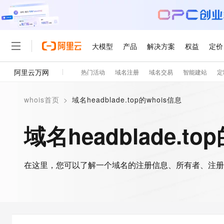
大模型
产品
解决方案
权益
定价
阿里云万网
热门活动
域名注册
域名交易
智能建站
定
大模型
产品
解决方案
权益
定价
云市场
伙伴
服务
了解阿里云
精选产品
精选解决方案
普惠上云
产品定价
精选商城
成为销售伙伴
售前咨询
为什么选择阿里云
千问AI平台
whois首页
>
域名headblade.top的whois信息
了解云产品的定价详情
大模型服务平台百炼
睿译宝，AI翻译排版一
普惠上云 官方力荐
分销伙伴
在线服务
网站建设
什么是云计算
大
大模型服务与应用平台
上传文档即自动完成翻译和
云服务器38元/年起，超
域名headblade.to
咨询伙伴
多端小程序
技术领先
云上成本管理
售后服务
轻量应用服务器
GLM-5.2：长任务时代
官方推荐返现计划
大模型
精选产品
精选解决方案
Salesforce 国际版订阅
稳定可靠
管理和优化成本
推荐新用户得奖励，单订单
销售伙伴合作计划
自助服务
友盟天域
安全合规
人工智能与机器学习
AI
文本生成
在这里，您可以了解一个域名的注册信息、所有者、注册
云数据库 RDS
Hermes Agent，打造
云工开物
无影生态合作计划
在线服务
观测云
分析师报告
自主进化，持久记忆，越用
高校专属算力普惠，学生认
计算
互联网应用开发
Qwen3.8-Max
HOT
Salesforce On Alibaba C
工单服务
智能体时代全能旗舰模型
Tuya 物联网平台阿里云
研究报告与白皮书
人工智能平台 PAI
快速拥有专属 OpenClaw
大模
Consulting Partner 合
大数据
容器
免费试用
短信专区
一站式AI开发、训练和推
蓝凌 OA
Qwen3.7-Plus
AI 大模型销售与服务生
现代化应用