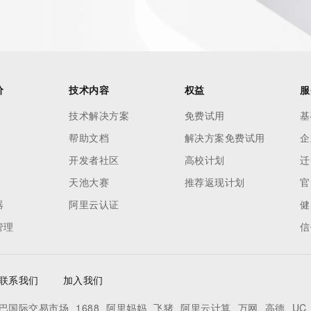
价
技术内容
权益
服
技术解决方案
免费试用
基
帮助文档
解决方案免费试用
企
开发者社区
高校计划
迁
天池大赛
推荐返现计划
官
器
阿里云认证
健
管理
信
联系我们
加入我们
巴国际交易市场
1688
阿里妈妈
飞猪
阿里云计算
万网
高德
UC