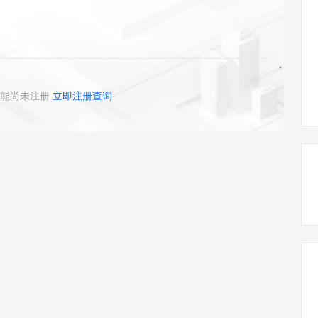
态智能体模型
旗舰 MoE 大模型，百万上下文与顶尖推理能力
图生视频，流
同享
万小智 AI 建站低至 15元/月
Qoder CN
AI 短剧/漫剧
云原生数据库 
快递物流查询
WordPress
成为服务伙
高校合作
点，立即开启云上创新
覆盖公网/内网、递归/权威、移动APP等全场景解析服务
送.CN域名，送备案服务码
基于千问大模型等，支持代码智能生成、研发智能问答
AI助力短剧
GLM-5.2
Wan2.7-T
Ubuntu
服务生态伙伴
视觉 Coding、空间感知、多模态思考等全面升级
1M上下文，专为长程任务能力而生
云工开物
企业应用
Works
Night Plan 支持 Qwen 3.8-Max
云原生大数据计算服务 MaxCompute
AI 办公
容器服务 Kub
NEW
Red Hat
30+ 款产品免费体验
Data Agent 驱动的一站式 Data+AI 开发治理平台
夜间 5 折，Qwen/Meoo/TokenPlan 客户专享
面向分析的企业级SaaS模式云数据仓库
AI智能应用
提供一站式管
科研合作
ERP
堂（旗舰版）
SUSE
能尚未注册
立即注册查询
智能客服
AI 应用构建
大模型原生
CRM
防护产品
2个月
自动承接线索
建站小程序
Qoder
大模型服务平台百炼-应用模版
OA 办公系统
HOT
NEW
面向真实软件
个人版上线、团队版降价；千问3.8-Max首发发尝鲜
丰富多元化的应用模版和解决方案
力提升
财税管理
模板建站
万有无界
大模型服务平台百炼-智能体
400电话
定制建站
的模型效果
灵活可视化地构建企业级 Agent
方案
广告营销
模板小程序
秒悟
人工智能平台 PAI
定制小程序
云端极速 AI 
新一代 AI 视频生成模型，深度适配广告营销等场景
AI Native 的算法工程平台，一站式完成建模、训练、推理服务部署
APP 开发
建站系统