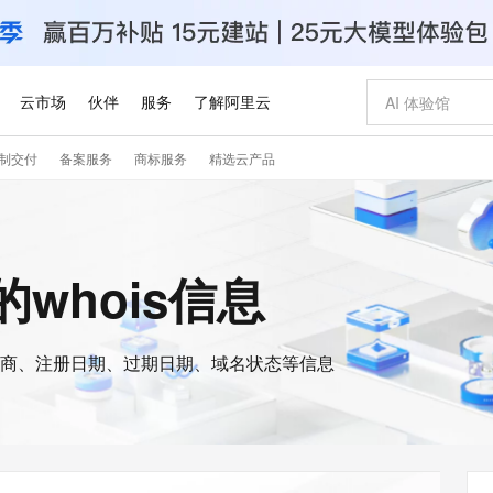
云市场
伙伴
服务
了解阿里云
制交付
备案服务
商标服务
精选云产品
AI 特惠
数据与 API
成为产品伙伴
企业增值服务
最佳实践
价格计算器
AI 场景体
基础软件
产品伙伴合
阿里云认证
市场活动
配置报价
大模型
自助选配和估算价格
步到位
智启 AI 普惠权益
产品生态集成认证中心
企业支持计划
云上春晚
域名与网站
Qwen Audio：打造专属 AI 语音助手
千问官方 MaaS 平台，为开发者和 Agent 而生，新用户赠送 1 亿 + tokens 额度
一句话生成原生
AI Coding
阿里云Maa
2026 阿里云
云服务器 E
为企业打
数据集
Windows
大模型认证
模型
NEW
NEW
格式还原
值低价云产品抢先购
至高享 1亿+免费 tokens，加速 Al 应用落地
提供智能易用的域名与建站服务
Qwen-Audio-3.0-Realtime 端到端实时语音角色扮演
输入一句话想法,
智能编程，一键
安全可靠、
p的whois信息
产品生态伙伴
专家技术服务
云上奥运之旅
弹性计算合作
阿里云中企出
手机三要素
宝塔 Linux
全部认证
价格优势
开源旗舰模型
即刻拥有 DeepSeek-V4-Pro
阿里云 OPC 创新助力计划
千问大模型
一键部署幻兽
AI 电商营销
对象存储 O
大模型
产品生态伙伴工作台
企业增值服务台
云栖战略参考
云存储合作计
云栖大会
身份实名认证
CentOS
训练营
推动算力普惠，释放技术红利
最高返9万
真正可用的 1M 上下文,一次完成代码全链路开发
快速构建应用程序和网站，即刻迈出上云第一步
轻松解锁专属 DeepSeek-V4-Pro
至高百万元 Token 补贴，加速一人公司成长
多元化、高性能、安全可靠的大模型服务
一键购买专属
从图文生成到
云上的中国
数据库合作计
活动全景
短信
Docker
图片和
商、注册日期、过期日期、域名状态等信息
自进化智能体
5 分钟轻松部署专属 QwenPaw
Token Plan 模型订阅计划
数字证书管理服务（原SSL证书）
高效搭建 AI
AI 广告创作
无影云电脑
企业成长
NEW
HOT
信息公告
看见新力量
云网络合作计
OCR 文字识别
JAVA
越聪明
证享300元代金券
全托管，含MySQL、PostgreSQL、SQL Server、MariaDB多引擎
Qwen3.8-Max 首发尝鲜，限时加量 10 倍，夜间低至2折
实现全站HTTPS，呈现可信的WEB访问
从聊天伙伴进化为能主动干活的本地数字员工
图文、视频一
随时随地安
Kimi-K3
HappyHors
NEW
魔搭 Mode
loud
服务实践
官网公告
Kimi 最新旗舰模型，长程编程与推理利器
让文字生成流
金融模力时刻
Salesforce O
版
发票查验
全能环境
Claude Code + GStack 打造工程团队
千问办公，限时限量积分加倍
Qoder
低代码高效构
AI 建站
短信服务
型
NEW
作计划
计划
创新中心
魔搭 ModelSc
健康状态
理服务
让AI从“聊天伙伴”进化为能干活的“数字员工”
安装技能 GStack，拥有专属 AI 工程团队
你的AI工作搭子，覆盖日常办公高频场景
面向真实软件的智能体编程平台
0 代码专业建
客户案例
天气预报查询
操作系统
Deepseek-v4-pro
HappyHors
态合作计划