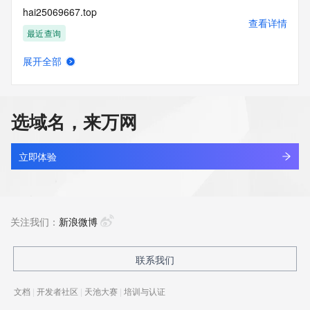
hai25069667.top
查看详情
最近查询
展开全部
hai3ff9q.top
查看详情
新注册
选域名，来万网
hai456.com
查看详情
最近查询
立即体验
haiancheng.com
查看详情
最近查询
关注我们：
新浪微博
haiandami.com
联系我们
查看详情
最近查询
文档
|
开发者社区
|
天池大赛
|
培训与认证