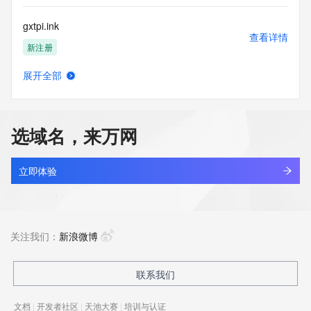
gxtpi.ink
查看详情
新注册
展开全部
gxtx.top
查看详情
最近查询
选域名，来万网
gxtywlkj.top
查看详情
最近查询
立即体验
gxtzm.top
查看详情
新注册
关注我们：
新浪微博
kingsun.cn
联系我们
查看详情
最近查询
文档
|
开发者社区
|
天池大赛
|
培训与认证