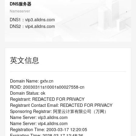
DNS服务器
Nameserver
DNS
1
：
vip3.alidns.com
DNS
2
：
vip4.alidns.com
英文信息
Domain Name: gxtv.cn
ROID: 20030311s10001s00027558-cn
Domain Status: ok
Registrant: REDACTED FOR PRIVACY
Registrant Contact Email: REDACTED FOR PRIVACY
Sponsoring Registrar: 阿里云计算有限公司（万网）
Name Server: vip3.alidns.com
Name Server: vip4.alidns.com
Registration Time: 2003-03-17 12:20:05
Expiration Time: 2028-03-17 12:48:36