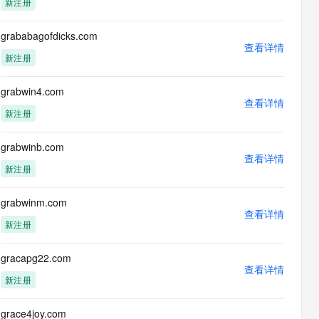
新注册
息提取
与 AI 智能体进行实时音视频通话
从文本、图片、视频中提取结构化的属性信息
构建支持视频理解的 AI 音视频实时通话应用
grababagofdicks.com
查看详情
t.diy 一步搞定创意建站
构建大模型应用的安全防护体系
新注册
通过自然语言交互简化开发流程,全栈开发支持
通过阿里云安全产品对 AI 应用进行安全防护
grabwin4.com
查看详情
新注册
grabwinb.com
查看详情
新注册
grabwinm.com
查看详情
新注册
gracapg22.com
查看详情
新注册
grace4joy.com