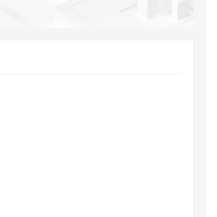
AI 应用
10分钟微调：让0.6B模型媲美235B模
多模态数据信
型
依托云原生高可用架构,实现Dify私有化部署
用1%尺寸在特定领域达到大模型90%以上效果
一个 AI 助手
超强辅助，Bol
即刻拥有 DeepSeek-R1 满血版
在企业官网、通讯软件中为客户提供 AI 客服
多种方案随心选，轻松解锁专属 DeepSeek