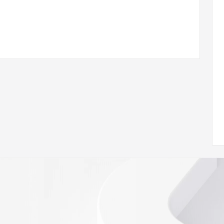
/www.icann.org/wicf/
<<
//icann.org/epp
e the
gistry is
e expiration
soring
database to
ion.
r Whois