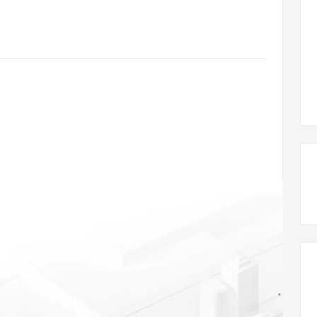
态智能体模型
旗舰 MoE 大模型，百万上下文与顶尖推理能力
图生视频，流
同享
万小智 AI 建站低至 15元/月
Qoder CN
AI 短剧/漫剧
云原生数据库 
快递物流查询
WordPress
成为服务伙
高校合作
点，立即开启云上创新
覆盖公网/内网、递归/权威、移动APP等全场景解析服务
送.CN域名，送备案服务码
基于千问大模型等，支持代码智能生成、研发智能问答
AI助力短剧
GLM-5.2
Wan2.7-T
Ubuntu
服务生态伙伴
视觉 Coding、空间感知、多模态思考等全面升级
1M上下文，专为长程任务能力而生
云工开物
企业应用
Works
Night Plan 支持 Qwen 3.8-Max
云原生大数据计算服务 MaxCompute
AI 办公
容器服务 Kub
NEW
Red Hat
30+ 款产品免费体验
Data Agent 驱动的一站式 Data+AI 开发治理平台
夜间 5 折，Qwen/Meoo/TokenPlan 客户专享
面向分析的企业级SaaS模式云数据仓库
AI智能应用
提供一站式管
科研合作
ERP
堂（旗舰版）
SUSE
智能客服
AI 应用构建
大模型原生
CRM
防护产品
2个月
自动承接线索
建站小程序
Qoder
大模型服务平台百炼-应用模版
OA 办公系统
HOT
NEW
面向真实软件
个人版上线、团队版降价；千问3.8-Max首发发尝鲜
丰富多元化的应用模版和解决方案
力提升
财税管理
模板建站
万有无界
大模型服务平台百炼-智能体
400电话
定制建站
的模型效果
灵活可视化地构建企业级 Agent
方案
广告营销
模板小程序
秒悟
人工智能平台 PAI
定制小程序
云端极速 AI 
新一代 AI 视频生成模型，深度适配广告营销等场景
AI Native 的算法工程平台，一站式完成建模、训练、推理服务部署
APP 开发
M
建站系统
M