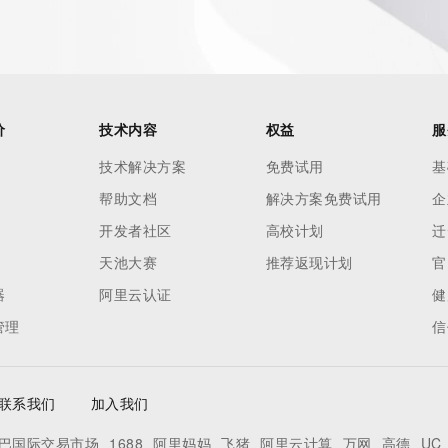
h-volume and
 names or
ry
or
nformation
价
技术内容
权益
服
n does not
技术解决方案
免费试用
基
e to abide
帮助文档
解决方案免费试用
企
 Data only
se this Data
开发者社区
高校计划
迁
 mass
天池大赛
推荐返现计划
官
telephone,
器
阿里云认证
健
 processes
管理
信
on,
ly
ee not to
联系我们
加入我们
to access or
egister
巴国际交易市场
1688
阿里妈妈
飞猪
阿里云计算
万网
高德
UC