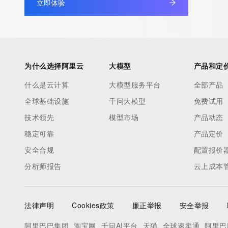
立即体验
database through the use of electronic processes that are hig
automated except as reasonably necessary to register domain
modify existing registrations; the Data in VeriSign Global Regist
Services' ("VeriSign") Whois database is provided by VeriSign f
information purposes only, and to assist persons in obtaining i
为什么选择阿里云
大模型
产品和定
about or related to a domain name registration record. VeriSig
什么是云计算
大模型服务平台
全部产品
guarantee its accuracy. By submitting a Whois query, you agre
全球基础设施
千问大模型
免费试用
by the following terms of use: You agree that you may use this
for lawful purposes and that under no circumstances will you u
技术领先
模型市场
产品动态
to: (1) allow, enable, or otherwise support the transmission of
稳定可靠
产品定价
unsolicited, commercial advertising or solicitations via e-mail, 
安全合规
配置报价
or facsimile; or (2) enable high volume, automated, electronic
分析师报告
云上成本
that apply to VeriSign (or its computer systems). The compilati
repackaging, dissemination or other use of this Data is express
prohibited without the prior written consent of VeriSign. You agr
法律声明
Cookies政策
廉正举报
安全举报
use electronic processes that are automated and high-volume 
query the Whois database except as reasonably necessary to r
阿里巴巴集团
淘宝网
千问AI平台
天猫
全球速卖通
阿里巴