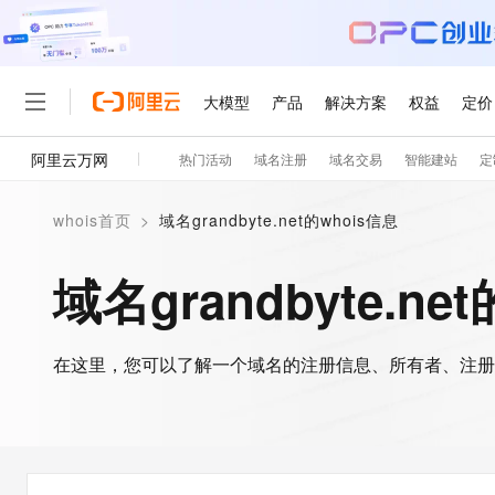
大模型
产品
解决方案
权益
定价
阿里云万网
热门活动
域名注册
域名交易
智能建站
定
大模型
产品
解决方案
权益
定价
云市场
伙伴
服务
了解阿里云
精选产品
精选解决方案
普惠上云
产品定价
精选商城
成为销售伙伴
售前咨询
为什么选择阿里云
千问AI平台
whois首页
>
域名grandbyte.net的whois信息
了解云产品的定价详情
大模型服务平台百炼
睿译宝，AI翻译排版一
普惠上云 官方力荐
分销伙伴
在线服务
网站建设
什么是云计算
大
大模型服务与应用平台
上传文档即自动完成翻译和
云服务器38元/年起，超
域名grandbyte.ne
咨询伙伴
多端小程序
技术领先
云上成本管理
售后服务
轻量应用服务器
GLM-5.2：长任务时代
官方推荐返现计划
大模型
精选产品
精选解决方案
Salesforce 国际版订阅
稳定可靠
管理和优化成本
推荐新用户得奖励，单订单
销售伙伴合作计划
自助服务
友盟天域
安全合规
人工智能与机器学习
AI
文本生成
在这里，您可以了解一个域名的注册信息、所有者、注册
云数据库 RDS
Hermes Agent，打造
云工开物
无影生态合作计划
在线服务
观测云
分析师报告
自主进化，持久记忆，越用
高校专属算力普惠，学生认
计算
互联网应用开发
Qwen3.8-Max
HOT
Salesforce On Alibaba C
工单服务
智能体时代全能旗舰模型
Tuya 物联网平台阿里云
研究报告与白皮书
人工智能平台 PAI
快速拥有专属 OpenClaw
大模
Consulting Partner 合
大数据
容器
免费试用
短信专区
一站式AI开发、训练和推
蓝凌 OA
Qwen3.7-Plus
AI 大模型销售与服务生
现代化应用