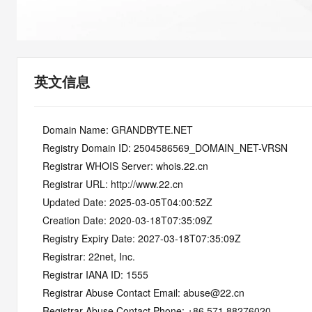
快速部署 Dify，高效搭建 
迁移与运维管理
10 分钟在聊天系统中增加
专有云
英文信息
   Domain Name: GRANDBYTE.NET
   Registry Domain ID: 2504586569_DOMAIN_NET-VRSN
   Registrar WHOIS Server: whois.22.cn
   Registrar URL: http://www.22.cn
   Updated Date: 2025-03-05T04:00:52Z
   Creation Date: 2020-03-18T07:35:09Z
   Registry Expiry Date: 2027-03-18T07:35:09Z
   Registrar: 22net, Inc.
   Registrar IANA ID: 1555
   Registrar Abuse Contact Email: abuse@22.cn
   Registrar Abuse Contact Phone: +86.571.88276020