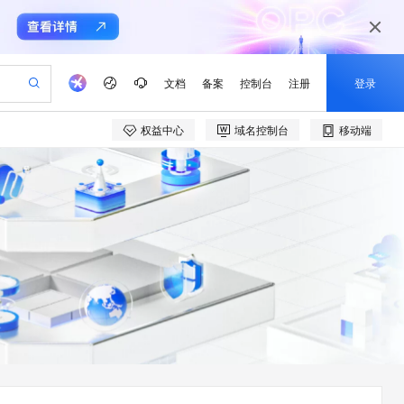
文档
备案
控制台
注册
登录
权益中心
域名控制台
移动端
验
作计划
器
AI 活动
专业服务
服务伙伴合作计划
开发者社区
加入我们
产品动态
服务平台百炼
阿里云 OPC 创新助力计划
一站式生成采购清单，支持单品或批量购买
可编辑精美 PPT 文稿
S产品伙伴计划（繁花）
峰会
CS
造的大模型服务与应用开发平台
Agency Agents：拥有专属领域专家
AI 生产力先锋
Al MaaS 服务伙伴赋能合作
域名
博文
Careers
至高可申请百万元
Qwen3.8-Max 模型上线
 轻松生成专业的 PPT
开启高性价比 AI 编程新体验
弹性可伸缩的云计算服务
先锋实践拓展 AI 生产力的边界
多领域专家智能体,一键组建 AI 虚拟交付团队
Token 补贴，五大权
计划
海大会
伙伴信用分合作计划
商标
问答
社会招聘
益加速 OPC 成功
帕鲁游戏服务器
SS
HappyHorse 打造一站式影视创作平台
飞天发布时刻
HOT
Open Search 向量检索版支
划
备案
电子书
校园招聘
联机服务器，轻松开启游戏
视频创作，一键激活电商全链路生产力
稳定、安全、高性价比、高性能的云存储服务
所见，即是所愿
持视频检索 Pipeline 功能
可视化编排打通从文字构思到成片全链路闭环
更多支持
划
公司注册
镜像站
视频生成
语音识别与合成
 智能体与工作流应用
漫剧工坊：一站式动画创作平台
AI 实训营
应用身份服务 (IDaaS)
合作伙伴培训与认证
划
上云迁移
站生成，高效打造优质广告素材
全接入的云上超级电脑
通过阿里云百炼高效搭建AI应用,助力高效开发
快速生产连贯的高质量长漫剧
从基础到进阶，Agent 创客手把手教你
OpenClaw 管理能力上线
e-1.1-T2V
Qwen3-TTS-Flash
lScope
我要反馈
查询合作伙伴
畅细腻的高质量视频
离线语音合成大模型，多语言方言自适应，低延迟高稳定
n Alibaba Cloud ISV 合作
代维服务
建企业门户网站
10 分钟搭建微信、支付宝小程序
MaxCompute MaxFrame 提
创新加速
ope
登录合作伙伴管理后台
我要建议
站，无忧落地极速上线
以可视化方式快速构建移动和 PC 门户网站
国内短信简单易用，安全可靠，秒级触达，全球覆盖200+国家和地区。
高效部署网站，快速应用到小程序
供自动弹性内存功能
e-1.1-I2V
Cosyvoice-V3-Flash