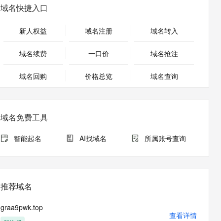
安全
畅自然，细节丰富
高表现力语音合成大模型，语音克隆听感自然
我要投诉
PolarDB
域名快捷入口
上云场景组合购
Milvus 弹性伸缩功能新增节
伴
漫剧创作，剧本、分镜、视频高效生成
100%兼容MySQL、PostgreSQL，兼容Oracle，支持集中和分布式
覆盖90%+业务场景，专享组合折扣价
点支持范围
2V
VPN
Fun-ASR
新人权益
域名注册
域名转入
文戏情感细腻自然，动作戏激烈拳拳到肉，实现更强表演能力
支持中英文自由切换，具备更强的噪声鲁棒性
ernetes 版 ACK
云聚AI 严选权益
AI 原生数据库服务发布
SSL 证书
，一键激活高效办公新体验
理容器应用的 K8s 服务
精选AI产品，从模型到应用全链提效
Agent 数据网关
域名续费
一口价
域名抢注
堡垒机
AI 用量加速计划
云原生数据库 PolarDB
应用
域名回购
价格总览
防火墙
域名查询
、识别商机，让客服更高效、服务更出色。
新老同享，达量后返
Agentic Database 发布
千问办公
主机安全
NEW
的智能体编程平台
一站式AI生产力平台
域名免费工具
AI 应用及服务市场
伶鹊
企业级人与Agent协作平台，接入和调度多个数字员工
智能客服平台，对话机器人、对话分析、智能外呼
智能起名
AI找域名
所属账号查询
AI 应用
大模型服务平台百炼 - 全妙
大模型
应用创作平台
多模态内容创作工具，已接入 DeepSeek
自然语言处理
推荐域名
数据标注
graa9pwk.top
机器学习
查看详情