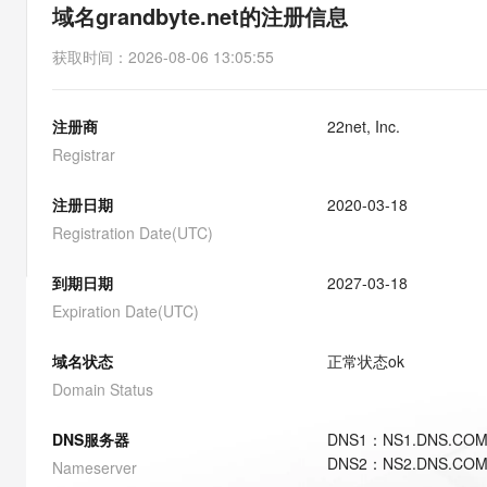
存储
天池大赛
能看、能想、能动手的多模
域名grandbyte.net的注册信息
云解析DNS
解决方案免费试用 新老
电子合同
最高领取价值200元试用
安全
网络与CDN
AI 算法大赛
Qwen3-VL-Plus
获取时间
：
2026-08-06 13:05:55
畅捷通
大数据开发治理平台 Data
AI 产品 免费试用
网络
安全
云开发大赛
Tableau 订阅
1亿+ 大模型 tokens 和 
注册商
22net, Inc.
可观测
入门学习赛
中间件
AI空中课堂在线直播课
云防火墙
140+云产品 免费试用
Registrar
大模型服务
上云与迁云
云原生的云上边界网络安全
产品新客免费试用，最长1
数据库
生态解决方案
注册日期
2020-03-18
千问AI平台-Token Plan
企业出海
大模型ACA认证体验
大数据计算
Registration Date(UTC)
助力企业全员 AI 认知与能
行业生态解决方案
政企业务
媒体服务
千问AI平台-模型体验
到期日期
2027-03-18
开发者生态解决方案
在线体验全尺寸、多种模态
Expiration Date(UTC)
企业服务与云通信
AI 开发和 AI 应用解决
Happy 系列大模型
域名与网站
域名状态
正常状态
ok
Domain Status
终端用户计算
DNS服务器
DNS
1
：
NS1.DNS.CO
Serverless
大模型解决方案
DNS
2
：
NS2.DNS.CO
Nameserver
开发工具