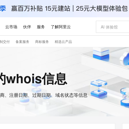
云市场
伙伴
服务
了解阿里云
制交付
备案服务
商标服务
精选云产品
AI 特惠
数据与 API
成为产品伙伴
企业增值服务
最佳实践
价格计算器
AI 场景体
基础软件
产品伙伴合
阿里云认证
市场活动
配置报价
大模型
自助选配和估算价格
步到位
智启 AI 普惠权益
产品生态集成认证中心
企业支持计划
云上春晚
域名与网站
Qwen Audio：打造专属 AI 语音助手
千问官方 MaaS 平台，为开发者和 Agent 而生，新用户赠送 1 亿 + tokens 额度
一句话生成原生
AI Coding
阿里云Maa
2026 阿里云
云服务器 E
为企业打
数据集
Windows
大模型认证
模型
NEW
NEW
格式还原
值低价云产品抢先购
至高享 1亿+免费 tokens，加速 Al 应用落地
提供智能易用的域名与建站服务
Qwen-Audio-3.0-Realtime 端到端实时语音角色扮演
输入一句话想法,
智能编程，一键
安全可靠、
t的whois信息
产品生态伙伴
专家技术服务
云上奥运之旅
弹性计算合作
阿里云中企出
手机三要素
宝塔 Linux
全部认证
价格优势
开源旗舰模型
即刻拥有 DeepSeek-V4-Pro
阿里云 OPC 创新助力计划
千问大模型
一键部署幻兽
AI 电商营销
对象存储 O
大模型
产品生态伙伴工作台
企业增值服务台
云栖战略参考
云存储合作计
云栖大会
身份实名认证
CentOS
训练营
推动算力普惠，释放技术红利
最高返9万
真正可用的 1M 上下文,一次完成代码全链路开发
快速构建应用程序和网站，即刻迈出上云第一步
轻松解锁专属 DeepSeek-V4-Pro
至高百万元 Token 补贴，加速一人公司成长
多元化、高性能、安全可靠的大模型服务
一键购买专属
从图文生成到
云上的中国
数据库合作计
活动全景
短信
Docker
图片和
商、注册日期、过期日期、域名状态等信息
自进化智能体
5 分钟轻松部署专属 QwenPaw
Token Plan 模型订阅计划
数字证书管理服务（原SSL证书）
高效搭建 AI
AI 广告创作
无影云电脑
企业成长
NEW
HOT
信息公告
看见新力量
云网络合作计
OCR 文字识别
JAVA
越聪明
证享300元代金券
全托管，含MySQL、PostgreSQL、SQL Server、MariaDB多引擎
Qwen3.8-Max 首发尝鲜，限时加量 10 倍，夜间低至2折
实现全站HTTPS，呈现可信的WEB访问
从聊天伙伴进化为能主动干活的本地数字员工
图文、视频一
随时随地安
Kimi-K3
HappyHors
NEW
魔搭 Mode
loud
服务实践
官网公告
Kimi 最新旗舰模型，长程编程与推理利器
让文字生成流
金融模力时刻
Salesforce O
版
发票查验
全能环境
Claude Code + GStack 打造工程团队
千问办公，限时限量积分加倍
Qoder
低代码高效构
AI 建站
短信服务
型
NEW
作计划
计划
创新中心
魔搭 ModelSc
健康状态
理服务
让AI从“聊天伙伴”进化为能干活的“数字员工”
安装技能 GStack，拥有专属 AI 工程团队
你的AI工作搭子，覆盖日常办公高频场景
面向真实软件的智能体编程平台
0 代码专业建
客户案例
天气预报查询
操作系统
Deepseek-v4-pro
HappyHors
态合作计划