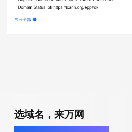
   Domain Status: ok https://icann.org/epp#ok
   Name Server: NS1.DNS.COM
展开全部
   Name Server: NS2.DNS.COM
   DNSSEC: unsigned
   URL of the ICANN Whois Inaccuracy Complaint Form: https:/
>>> Last update of whois database: 2026-06-10T18:41:21Z <
For more information on Whois status codes, please visit https:
NOTICE: The expiration date displayed in this record is the dat
registrar's sponsorship of the domain name registration in the re
currently set to expire. This date does not necessarily reflect th
date of the domain name registrant's agreement with the spon
registrar.  Users may consult the sponsoring registrar's Whois 
选域名，来万网
view the registrar's reported date of expiration for this registrat
TERMS OF USE: You are not authorized to access or query ou