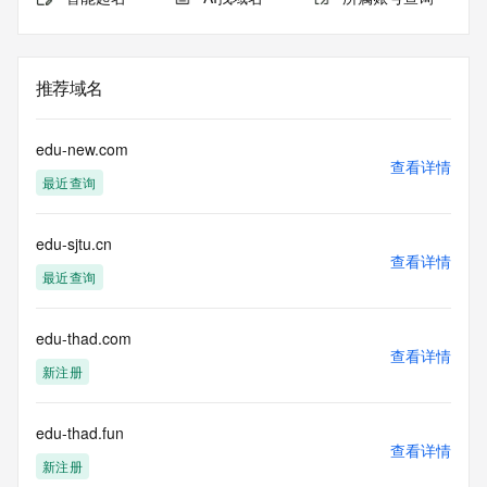
推荐域名
edu-new.com
查看详情
最近查询
edu-sjtu.cn
查看详情
最近查询
edu-thad.com
查看详情
新注册
edu-thad.fun
查看详情
新注册