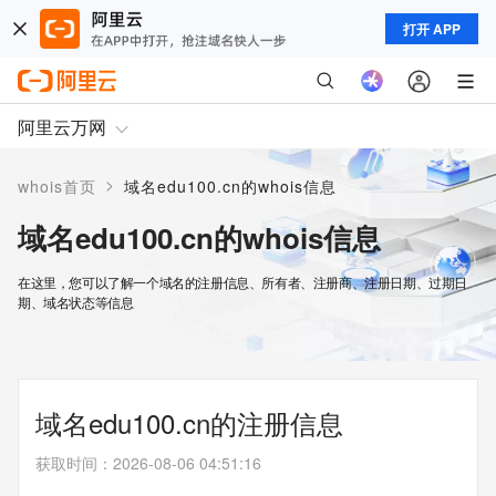
打开 APP
阿里云万网
>
whois首页
域名edu100.cn的whois信息
域名edu100.cn的whois信息
在这里，您可以了解一个域名的注册信息、所有者、注册商、注册日期、过期日
期、域名状态等信息
域名edu100.cn的注册信息
获取时间
：
2026-08-06 04:51:16