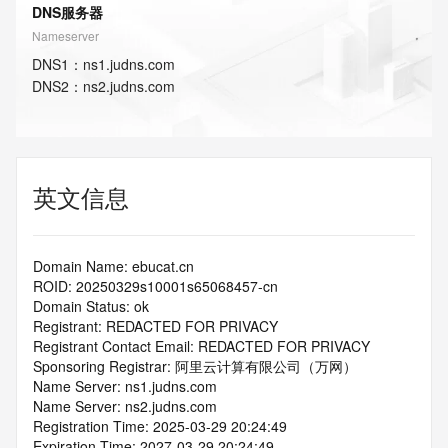
DNS服务器
Nameserver
DNS
1
：
ns1.judns.com
DNS
2
：
ns2.judns.com
英文信息
Domain Name: ebucat.cn
ROID: 20250329s10001s65068457-cn
Domain Status: ok
Registrant: REDACTED FOR PRIVACY
Registrant Contact Email: REDACTED FOR PRIVACY
Sponsoring Registrar: 阿里云计算有限公司（万网）
Name Server: ns1.judns.com
Name Server: ns2.judns.com
Registration Time: 2025-03-29 20:24:49
Expiration Time: 2027-03-29 20:24:49