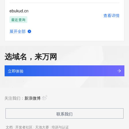
ebukud.cn
查看详情
最近查询
展开全部
ebumcsu.cn
查看详情
最近查询
选域名，来万网
eburfnq.cn
查看详情
最近查询
立即体验
eburnite.shop
查看详情
新注册
关注我们：
新浪微博
ebutig.fun
联系我们
查看详情
最近查询
文档
|
开发者社区
|
天池大赛
|
培训与认证