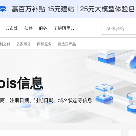
云市场
伙伴
服务
了解阿里云
制交付
备案服务
商标服务
精选云产品
AI 特惠
数据与 API
成为产品伙伴
企业增值服务
最佳实践
价格计算器
AI 场景体
基础软件
产品伙伴合
阿里云认证
市场活动
配置报价
大模型
自助选配和估算价格
新方式
睿译宝，AI翻译排版一步到位
智启 AI 普惠权益
产品生态集成认证中心
企业支持计划
云上春晚
域名与网站
千问官方 MaaS 平台，为开发者和 Agent 而生，新用户赠送 1 亿 + tokens 额度
Qwen Aud
AI Coding
阿里云Maa
2026 阿里云
云服务器 E
为企业打
数据集
Windows
大模型认证
模型
NEW
NEW
交付可用成果
值低价云产品抢先购
上传文档即自动完成翻译和格式还原
至高享 1亿+免费 tokens，加速 Al 应用落地
提供智能易用的域名与建站服务
智能编程，一键
安全可靠、
hois信息
产品生态伙伴
专家技术服务
云上奥运之旅
弹性计算合作
阿里云中企出
手机三要素
宝塔 Linux
全部认证
价格优势
有专属领域专家
GLM-5.2：长任务时代开源旗舰模型
阿里云 OPC 创新助力计划
千问大模型
即刻拥有 DeepS
AI 电商营销
对象存储 O
大模型
产品生态伙伴工作台
企业增值服务台
云栖战略参考
云存储合作计
云栖大会
身份实名认证
CentOS
训练营
推动算力普惠，释放技术红利
最高返9万
多领域专家智能体,一键组建 AI 虚拟交付团队
快速构建应用程序和网站，即刻迈出上云第一步
至高百万元 Token 补贴，加速一人公司成长
多元化、高性能、安全可靠的大模型服务
真正可用的 1M 上下文,一次完成代码全链路开发
轻松解锁专属 Dee
从图文生成到
云上的中国
数据库合作计
活动全景
短信
Docker
图片和
商、注册日期、过期日期、域名状态等信息
站式影视创作平台
Hermes Agent，打造自进化智能体
Token Plan 模型订阅计划
数字证书管理服务（原SSL证书）
5 分钟轻松部署
AI 广告创作
无影云电脑
企业成长
NEW
信息公告
看见新力量
云网络合作计
OCR 文字识别
JAVA
证享300元代金券
可视化编排打通从文字构思到成片全链路闭环
全托管，含MySQL、PostgreSQL、SQL Server、MariaDB多引擎
自主进化，持久记忆，越用越聪明
Qwen3.8-Max 首发尝鲜，限时加量 10 倍，夜间低至2折
实现全站HTTPS，呈现可信的WEB访问
图文、视频一
随时随地安
Kimi-K3
HappyHors
NEW
魔搭 Mode
loud
服务实践
官网公告
Kimi 最新旗舰模型，长程编程与推理利器
让文字生成流
金融模力时刻
Salesforce O
版
发票查验
全能环境
Claude Code + GStack 打造工程团队
千问办公，限时限量积分加倍
Qoder
低代码高效构
AI 建站
短信服务
型
NEW
作计划
计划
创新中心
魔搭 ModelSc
健康状态
理服务
让AI从“聊天伙伴”进化为能干活的“数字员工”
安装技能 GStack，拥有专属 AI 工程团队
你的AI工作搭子，覆盖日常办公高频场景
面向真实软件的智能体编程平台
0 代码专业建
客户案例
天气预报查询
操作系统
Deepseek-v4-pro
HappyHors
态合作计划