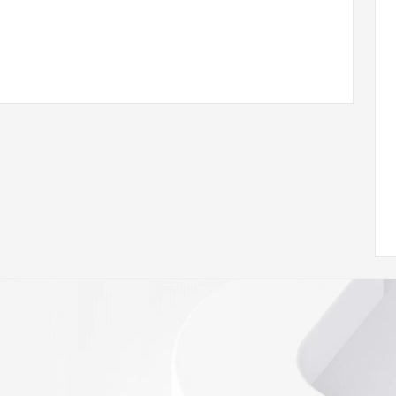
.com
w.icann.org/wicf/
Z <<<
//icann.org/epp
RDAP: please visit
<
nal
 contain
our