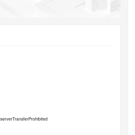
AI 应用
10分钟微调：让0.6B模型媲美235B模
多模态数据信
型
依托云原生高可用架构,实现Dify私有化部署
用1%尺寸在特定领域达到大模型90%以上效果
一个 AI 助手
超强辅助，Bol
即刻拥有 DeepSeek-R1 满血版
在企业官网、通讯软件中为客户提供 AI 客服
多种方案随心选，轻松解锁专属 DeepSeek
#serverTransferProhibited