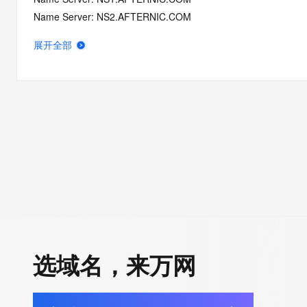
Name Server: NS2.AFTERNIC.COM
DNSSEC: unsigned
展开全部
Registrar Abuse Contact Email: DomainAbuse@service.aliyun
Registrar Abuse Contact Phone: +86.95187
URL of the ICANN Whois Inaccuracy Complaint Form: https://ww
>>> Last update of WHOIS database: 2026-05-01T03:39:53.0
For more information on Whois status codes, please visit https:
>>> IMPORTANT INFORMATION ABOUT THE DEPLOYMENT OF 
https://www.centralnicregistry.com/support/information/rdap <<
The registration data available in this service is limited. Additio
data may be available at https://lookup.icann.org
选域名，来万网
The Whois and RDAP services are provided by CentralNic, and
information pertaining to Internet domain names registered by 