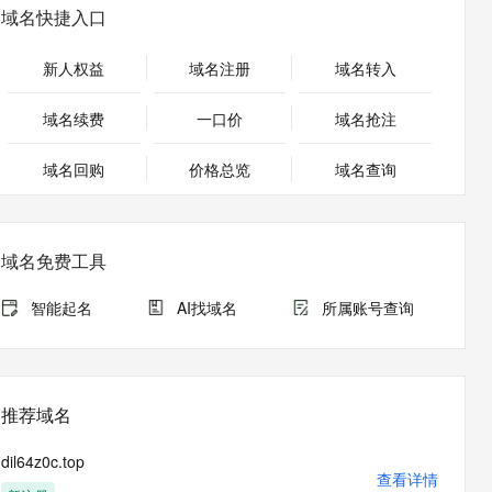
安全
畅自然，细节丰富
高表现力语音合成大模型，语音克隆听感自然
我要投诉
PolarDB
域名快捷入口
上云场景组合购
Milvus 弹性伸缩功能新增节
伴
漫剧创作，剧本、分镜、视频高效生成
100%兼容MySQL、PostgreSQL，兼容Oracle，支持集中和分布式
覆盖90%+业务场景，专享组合折扣价
点支持范围
2V
VPN
Fun-ASR
新人权益
域名注册
域名转入
文戏情感细腻自然，动作戏激烈拳拳到肉，实现更强表演能力
支持中英文自由切换，具备更强的噪声鲁棒性
ernetes 版 ACK
云聚AI 严选权益
AI 原生数据库服务发布
SSL 证书
，一键激活高效办公新体验
理容器应用的 K8s 服务
精选AI产品，从模型到应用全链提效
Agent 数据网关
域名续费
一口价
域名抢注
堡垒机
AI 用量加速计划
云原生数据库 PolarDB
应用
域名回购
价格总览
防火墙
域名查询
、识别商机，让客服更高效、服务更出色。
新老同享，达量后返
Agentic Database 发布
千问办公
主机安全
NEW
的智能体编程平台
一站式AI生产力平台
域名免费工具
AI 应用及服务市场
伶鹊
企业级人与Agent协作平台，接入和调度多个数字员工
智能客服平台，对话机器人、对话分析、智能外呼
智能起名
AI找域名
所属账号查询
AI 应用
大模型服务平台百炼 - 全妙
大模型
应用创作平台
多模态内容创作工具，已接入 DeepSeek
自然语言处理
推荐域名
数据标注
dil64z0c.top
机器学习
查看详情