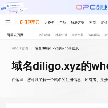
大模型
产品
解决方案
权益
定价
阿里云万网
热门活动
域名注册
域名交易
智能建站
定
大模型
产品
解决方案
权益
定价
云市场
伙伴
服务
了解阿里云
精选产品
精选解决方案
普惠上云
产品定价
精选商城
成为销售伙伴
售前咨询
为什么选择阿里云
千问AI平台
whois首页
>
域名diligo.xyz的whois信息
了解云产品的定价详情
大模型服务平台百炼
千问办公，解锁你的工作
普惠上云 官方力荐
分销伙伴
在线服务
网站建设
什么是云计算
大
大模型服务与应用平台
企业级Agent产品，直接
云服务器38元/年起，超
域名diligo.xyz的w
咨询伙伴
多端小程序
技术领先
云上成本管理
售后服务
轻量应用服务器
Agency Agents：拥
官方推荐返现计划
大模型
精选产品
精选解决方案
Salesforce 国际版订阅
稳定可靠
管理和优化成本
推荐新用户得奖励，单订单
销售伙伴合作计划
自助服务
友盟天域
安全合规
人工智能与机器学习
AI
文本生成
在这里，您可以了解一个域名的注册信息、所有者、注册
云数据库 RDS
HappyHorse 打造一
云工开物
无影生态合作计划
在线服务
观测云
分析师报告
高校专属算力普惠，学生认
计算
互联网应用开发
Qwen3.8-Max
HOT
Salesforce On Alibaba C
工单服务
智能体时代全能旗舰模型
Tuya 物联网平台阿里云
研究报告与白皮书
人工智能平台 PAI
快速拥有专属 OpenClaw
大模
Consulting Partner 合
大数据
容器
免费试用
短信专区
一站式AI开发、训练和推
蓝凌 OA
Qwen3.7-Plus
AI 大模型销售与服务生
现代化应用