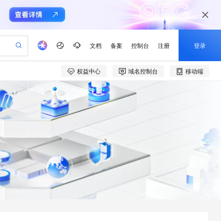
文档
备案
控制台
注册
登录
权益中心
域名控制台
移动端
验
作计划
器
AI 活动
专业服务
服务伙伴合作计划
开发者社区
加入我们
产品动态
服务平台百炼
阿里云 OPC 创新助力计划
一站式生成采购清单，支持单品或批量购买
io：打造专属 AI 语音助手
S产品伙伴计划（繁花）
峰会
CS
造的大模型服务与应用开发平台
一句话生成原生可编辑精美 PPT 文稿
AI 生产力先锋
Al MaaS 服务伙伴赋能合作
域名
博文
Careers
至高可申请百万元
Qwen3.8-Max 模型上线
开启高性价比 AI 编程新体验
弹性可伸缩的云计算服务
Qwen-Audio-3.0-Realtime 端到端实时语音角色扮演
输入一句话想法, 轻松生成专业的 PPT
先锋实践拓展 AI 生产力的边界
Token 补贴，五大权
计划
海大会
伙伴信用分合作计划
商标
问答
社会招聘
益加速 OPC 成功
eek-V4-Pro
SS
一键部署幻兽帕鲁游戏服务器
飞天发布时刻
HOT
Open Search 向量检索版支
划
备案
电子书
校园招聘
pSeek-V4-Pro
视频创作，一键激活电商全链路生产力
稳定、安全、高性价比、高性能的云存储服务
一键购买专属联机服务器，轻松开启游戏
所见，即是所愿
持视频检索 Pipeline 功能
更多支持
划
公司注册
镜像站
视频生成
语音识别与合成
专属 QwenPaw
漫剧工坊：一站式动画创作平台
AI 实训营
HOT
应用身份服务 (IDaaS)
合作伙伴培训与认证
划
上云迁移
站生成，高效打造优质广告素材
全接入的云上超级电脑
从聊天伙伴进化为能主动干活的本地数字员工
快速生产连贯的高质量长漫剧
从基础到进阶，Agent 创客手把手教你
OpenClaw 管理能力上线
e-1.1-T2V
Qwen3-TTS-Flash
lScope
我要反馈
查询合作伙伴
畅细腻的高质量视频
离线语音合成大模型，多语言方言自适应，低延迟高稳定
n Alibaba Cloud ISV 合作
代维服务
建企业门户网站
10 分钟搭建微信、支付宝小程序
MaxCompute MaxFrame 提
创新加速
ope
登录合作伙伴管理后台
我要建议
站，无忧落地极速上线
以可视化方式快速构建移动和 PC 门户网站
国内短信简单易用，安全可靠，秒级触达，全球覆盖200+国家和地区。
高效部署网站，快速应用到小程序
供自动弹性内存功能
e-1.1-I2V
Cosyvoice-V3-Flash