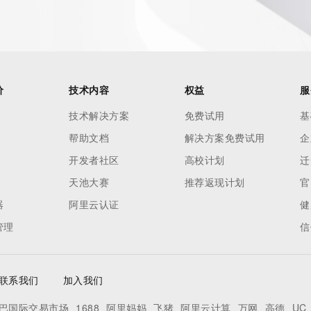
o use any
ning
data in
c processes
ored and
价
技术内容
权益
服
manently
技术解决方案
免费试用
基
cregistry.com)
帮助文档
解决方案免费试用
企
re
开发者社区
高校计划
迁
uidance.
天池大赛
推荐返现计划
官
器
阿里云认证
健
管理
信
联系我们
加入我们
巴国际交易市场
1688
阿里妈妈
飞猪
阿里云计算
万网
高德
UC