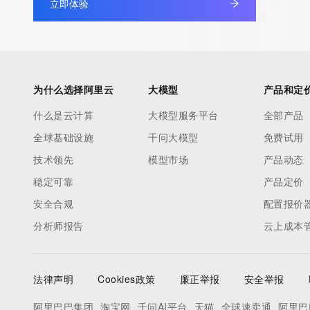
立即体验
our customers. By using this service you are agreeing (1) not t
information presented here for any purpose other than determi
ownership of domain names, (2) not to store or reproduce this 
any way, (3) not to use any high-volume, automated, electroni
to obtain data from this service. Abuse of this service is monit
为什么选择阿里云
大模型
产品和定
actions in contravention of these terms will result in being per
什么是云计算
大模型服务平台
全部产品
blacklisted. All data is (c) CentralNic Ltd (https://www.centralni
全球基础设施
千问大模型
免费试用
Access to the Whois and RDAP services is rate limited. For mo
技术领先
模型市场
产品动态
information, visit https://centralnicregistry.com/policies/whois-g
稳定可靠
产品定价
安全合规
配置报价
分析师报告
云上成本
法律声明
Cookies政策
廉正举报
安全举报
阿里巴巴集团
淘宝网
千问AI平台
天猫
全球速卖通
阿里巴