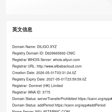
快速部署 Dify，高效搭建 
迁移与运维管理
10 分钟在聊天系统中增加
专有云
英文信息
Domain Name: DILIGO.XYZ
Registry Domain ID: D629665692-CNIC
Registrar WHOIS Server: whois.aliyun.com
Registrar URL: http://www.alibabacloud.com
Creation Date: 2026-05-01T03:31:24.0Z
Registry Expiry Date: 2027-05-01T23:59:59.0Z
Registrar: Dominet (HK) Limited
Registrar IANA ID: 3775
Domain Status: serverTransferProhibited https://icann.org/epp
Domain Status: addPeriod https://icann.org/epp#addPeriod
Name Server: NS1.AFTERNIC.COM