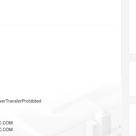
态智能体模型
旗舰 MoE 大模型，百万上下文与顶尖推理能力
图生视频，流
同享
万小智 AI 建站低至 15元/月
Qoder CN
AI 短剧/漫剧
云原生数据库 
快递物流查询
WordPress
成为服务伙
高校合作
点，立即开启云上创新
覆盖公网/内网、递归/权威、移动APP等全场景解析服务
送.CN域名，送备案服务码
基于千问大模型等，支持代码智能生成、研发智能问答
AI助力短剧
GLM-5.2
Wan2.7-T
Ubuntu
服务生态伙伴
视觉 Coding、空间感知、多模态思考等全面升级
1M上下文，专为长程任务能力而生
云工开物
企业应用
Works
Night Plan 支持 Qwen 3.8-Max
云原生大数据计算服务 MaxCompute
AI 办公
容器服务 Kub
NEW
Red Hat
30+ 款产品免费体验
Data Agent 驱动的一站式 Data+AI 开发治理平台
夜间 5 折，Qwen/Meoo/TokenPlan 客户专享
面向分析的企业级SaaS模式云数据仓库
AI智能应用
提供一站式管
科研合作
ERP
堂（旗舰版）
SUSE
智能客服
AI 应用构建
大模型原生
CRM
防护产品
2个月
自动承接线索
建站小程序
Qoder
大模型服务平台百炼-应用模版
OA 办公系统
HOT
NEW
面向真实软件
个人版上线、团队版降价；千问3.8-Max首发发尝鲜
丰富多元化的应用模版和解决方案
力提升
财税管理
模板建站
万有无界
大模型服务平台百炼-智能体
400电话
定制建站
的模型效果
灵活可视化地构建企业级 Agent
方案
广告营销
模板小程序
秒悟
人工智能平台 PAI
verTransferProhibited
定制小程序
云端极速 AI 
新一代 AI 视频生成模型，深度适配广告营销等场景
AI Native 的算法工程平台，一站式完成建模、训练、推理服务部署
APP 开发
C.COM
建站系统
C.COM