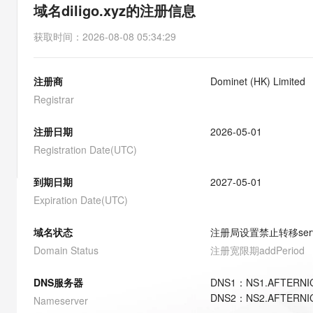
存储
天池大赛
能看、能想、能动手的多模
域名diligo.xyz的注册信息
云解析DNS
解决方案免费试用 新老
电子合同
最高领取价值200元试用
安全
网络与CDN
AI 算法大赛
Qwen3-VL-Plus
获取时间
：
2026-08-08 05:34:29
畅捷通
大数据开发治理平台 Data
AI 产品 免费试用
网络
安全
云开发大赛
Tableau 订阅
1亿+ 大模型 tokens 和 
注册商
Dominet (HK) Limited
可观测
入门学习赛
中间件
AI空中课堂在线直播课
云防火墙
140+云产品 免费试用
Registrar
大模型服务
上云与迁云
云原生的云上边界网络安全
产品新客免费试用，最长1
数据库
生态解决方案
注册日期
2026-05-01
千问AI平台-Token Plan
企业出海
大模型ACA认证体验
大数据计算
Registration Date(UTC)
助力企业全员 AI 认知与能
行业生态解决方案
政企业务
媒体服务
千问AI平台-模型体验
到期日期
2027-05-01
开发者生态解决方案
在线体验全尺寸、多种模态
Expiration Date(UTC)
企业服务与云通信
AI 开发和 AI 应用解决
Happy 系列大模型
域名与网站
域名状态
注册局设置禁止转移
ser
Domain Status
注册宽限期
addPeriod
终端用户计算
DNS服务器
DNS
1
：
NS1.AFTERNI
Serverless
大模型解决方案
DNS
2
：
NS2.AFTERNI
Nameserver
开发工具