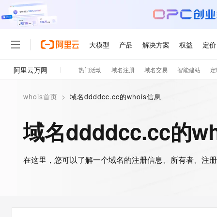
大模型
产品
解决方案
权益
定价
阿里云万网
热门活动
域名注册
域名交易
智能建站
定
大模型
产品
解决方案
权益
定价
云市场
伙伴
服务
了解阿里云
精选产品
精选解决方案
普惠上云
产品定价
精选商城
成为销售伙伴
售前咨询
为什么选择阿里云
千问AI平台
whois首页
>
域名ddddcc.cc的whois信息
了解云产品的定价详情
大模型服务平台百炼
千问办公，解锁你的工作
普惠上云 官方力荐
分销伙伴
在线服务
网站建设
什么是云计算
大
大模型服务与应用平台
企业级Agent产品，直接
云服务器38元/年起，超
域名ddddcc.cc的w
咨询伙伴
多端小程序
技术领先
云上成本管理
售后服务
轻量应用服务器
Agency Agents：拥
官方推荐返现计划
大模型
精选产品
精选解决方案
Salesforce 国际版订阅
稳定可靠
管理和优化成本
推荐新用户得奖励，单订单
销售伙伴合作计划
自助服务
友盟天域
安全合规
人工智能与机器学习
AI
文本生成
在这里，您可以了解一个域名的注册信息、所有者、注册
云数据库 RDS
HappyHorse 打造一
云工开物
无影生态合作计划
在线服务
观测云
分析师报告
高校专属算力普惠，学生认
计算
互联网应用开发
Qwen3.8-Max
HOT
Salesforce On Alibaba C
工单服务
智能体时代全能旗舰模型
Tuya 物联网平台阿里云
研究报告与白皮书
人工智能平台 PAI
快速拥有专属 OpenClaw
大模
Consulting Partner 合
大数据
容器
免费试用
短信专区
一站式AI开发、训练和推
蓝凌 OA
Qwen3.7-Plus
AI 大模型销售与服务生
现代化应用