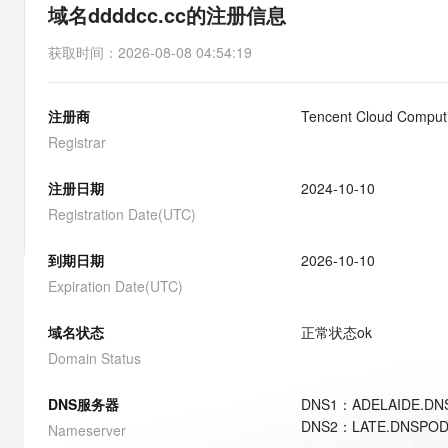
存储
天池大赛
能看、能想、能动手的多模
域名ddddcc.cc的注册信息
云解析DNS
解决方案免费试用 新老
电子合同
最高领取价值200元试用
安全
网络与CDN
AI 算法大赛
Qwen3-VL-Plus
获取时间
：
2026-08-08 04:54:19
畅捷通
大数据开发治理平台 Data
AI 产品 免费试用
网络
安全
云开发大赛
Tableau 订阅
1亿+ 大模型 tokens 和 
注册商
Tencent Cloud Computin
可观测
入门学习赛
中间件
AI空中课堂在线直播课
云防火墙
140+云产品 免费试用
Registrar
大模型服务
上云与迁云
云原生的云上边界网络安全
产品新客免费试用，最长1
数据库
生态解决方案
注册日期
2024-10-10
千问AI平台-Token Plan
企业出海
大模型ACA认证体验
大数据计算
Registration Date(UTC)
助力企业全员 AI 认知与能
行业生态解决方案
政企业务
媒体服务
千问AI平台-模型体验
到期日期
2026-10-10
开发者生态解决方案
在线体验全尺寸、多种模态
Expiration Date(UTC)
企业服务与云通信
AI 开发和 AI 应用解决
Happy 系列大模型
域名与网站
域名状态
正常状态
ok
Domain Status
终端用户计算
DNS服务器
DNS
1
：
ADELAIDE.DN
Serverless
大模型解决方案
DNS
2
：
LATE.DNSPOD
Nameserver
开发工具