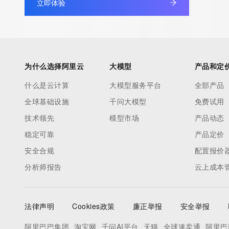
立即体验
TERMS OF USE: You are not authorized to access or query ou
database through the use of electronic processes that are hig
automated except as reasonably necessary to register domain
modify existing registrations; the Data in VeriSign's ("VeriSign"
database is provided by VeriSign for information purposes only,
为什么选择阿里云
大模型
产品和定
assist persons in obtaining information about or related to a 
什么是云计算
大模型服务平台
全部产品
registration record. VeriSign does not guarantee its accuracy.
全球基础设施
千问大模型
免费试用
By submitting a Whois query, you agree to abide by the followi
use: You agree that you may use this Data only for lawful purp
技术领先
模型市场
产品动态
under no circumstances will you use this Data to: (1) allow, ena
稳定可靠
产品定价
otherwise support the transmission of mass unsolicited, comme
安全合规
配置报价
advertising or solicitations via e-mail, telephone, or facsimile; o
分析师报告
云上成本
(2) enable high volume, automated, electronic processes that a
VeriSign (or its computer systems). The compilation, repackagi
dissemination or other use of this Data is expressly prohibited 
法律声明
Cookies政策
廉正举报
安全举报
the prior written consent of VeriSign. You agree not to use elec
processes that are automated and high-volume to access or qu
阿里巴巴集团
淘宝网
千问AI平台
天猫
全球速卖通
阿里巴