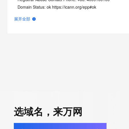
   Domain Status: ok https://icann.org/epp#ok
   Name Server: ADELAIDE.DNSPOD.NET
展开全部
   Name Server: LATE.DNSPOD.NET
   DNSSEC: unsigned
   URL of the ICANN Whois Inaccuracy Complaint Form: https:/
>>> Last update of WHOIS database: 2026-06-10T18:27:18Z 
For more information on Whois status codes, please visit https:
NOTICE: The expiration date displayed in this record is the dat
registrar's sponsorship of the domain name registration in the re
currently set to expire. This date does not necessarily reflect th
expiration date of the domain name registrant's agreement wit
sponsoring registrar.  Users may consult the sponsoring registr
选域名，来万网
Whois database to view the registrar's reported date of expirat
for this registration.