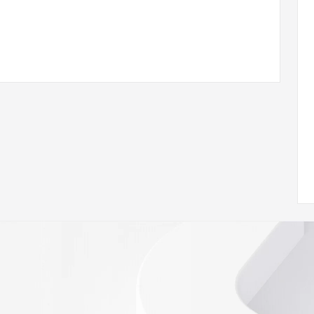
/www.icann.org/wicf/
<<<
//icann.org/epp
e the
gistry is
e
h the
ar's
ion