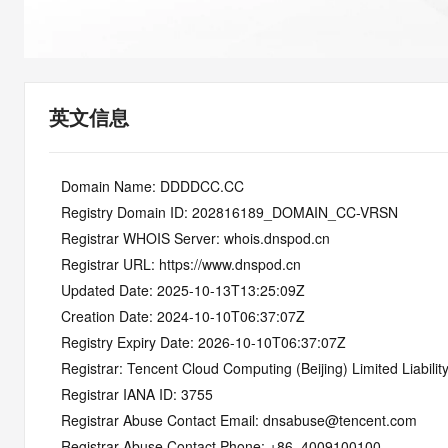
快速部署 Dify，高效搭建 
迁移与运维管理
10 分钟在聊天系统中增加
专有云
英文信息
   Domain Name: DDDDCC.CC
   Registry Domain ID: 202816189_DOMAIN_CC-VRSN
   Registrar WHOIS Server: whois.dnspod.cn
   Registrar URL: https://www.dnspod.cn
   Updated Date: 2025-10-13T13:25:09Z
   Creation Date: 2024-10-10T06:37:07Z
   Registry Expiry Date: 2026-10-10T06:37:07Z
   Registrar: Tencent Cloud Computing (Beijing) Limited Liabil
   Registrar IANA ID: 3755
   Registrar Abuse Contact Email: dnsabuse@tencent.com
   Registrar Abuse Contact Phone: +86. 4009100100