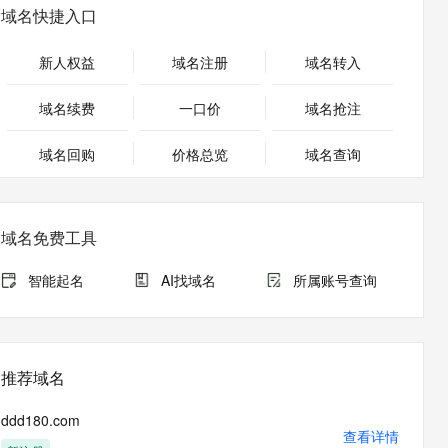
安全
畅自然，细节丰富
高表现力语音合成大模型，语音克隆听感自然
我要投诉
PolarDB
域名快捷入口
上云场景组合购
Milvus 弹性伸缩功能新增节
伴
漫剧创作，剧本、分镜、视频高效生成
100%兼容MySQL、PostgreSQL，兼容Oracle，支持集中和分布式
覆盖90%+业务场景，专享组合折扣价
点支持范围
2V
VPN
Fun-ASR
新人权益
域名注册
域名转入
文戏情感细腻自然，动作戏激烈拳拳到肉，实现更强表演能力
支持中英文自由切换，具备更强的噪声鲁棒性
ernetes 版 ACK
云聚AI 严选权益
AI 原生数据库服务发布
SSL 证书
，一键激活高效办公新体验
理容器应用的 K8s 服务
精选AI产品，从模型到应用全链提效
Agent 数据网关
域名续费
一口价
域名抢注
堡垒机
AI 用量加速计划
云原生数据库 PolarDB
应用
域名回购
价格总览
防火墙
域名查询
、识别商机，让客服更高效、服务更出色。
新老同享，达量后返
Agentic Database 发布
千问办公
主机安全
NEW
的智能体编程平台
一站式AI生产力平台
域名免费工具
AI 应用及服务市场
伶鹊
企业级人与Agent协作平台，接入和调度多个数字员工
智能客服平台，对话机器人、对话分析、智能外呼
智能起名
AI找域名
所属账号查询
AI 应用
大模型服务平台百炼 - 全妙
大模型
应用创作平台
多模态内容创作工具，已接入 DeepSeek
自然语言处理
推荐域名
数据标注
ddd180.com
机器学习
查看详情