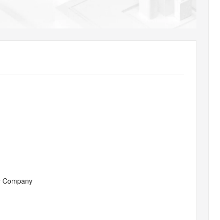
AI 应用
10分钟微调：让0.6B模型媲美235B模
多模态数据信
型
依托云原生高可用架构,实现Dify私有化部署
用1%尺寸在特定领域达到大模型90%以上效果
一个 AI 助手
超强辅助，Bol
即刻拥有 DeepSeek-R1 满血版
在企业官网、通讯软件中为客户提供 AI 客服
多种方案随心选，轻松解锁专属 DeepSeek
ity Company