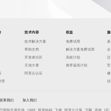
r Whois
h-volume and
 names or
) Whois
 and to
价
技术内容
权益
服
domain name
技术解决方案
免费试用
基
帮助文档
解决方案免费试用
企
ng terms of
oses and that
开发者社区
高校计划
迁
ble, or
天池大赛
推荐返现计划
官
rcial
器
阿里云认证
健
r
管理
信
pply to
ng,
without
联系我们
加入我们
tronic
ery the
巴国际交易市场
1688
阿里妈妈
飞猪
阿里云计算
万网
高德
UC