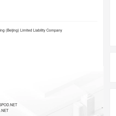
态智能体模型
旗舰 MoE 大模型，百万上下文与顶尖推理能力
图生视频，流
同享
万小智 AI 建站低至 15元/月
Qoder CN
AI 短剧/漫剧
云原生数据库 
快递物流查询
WordPress
成为服务伙
高校合作
点，立即开启云上创新
覆盖公网/内网、递归/权威、移动APP等全场景解析服务
送.CN域名，送备案服务码
基于千问大模型等，支持代码智能生成、研发智能问答
AI助力短剧
GLM-5.2
Wan2.7-T
Ubuntu
服务生态伙伴
视觉 Coding、空间感知、多模态思考等全面升级
1M上下文，专为长程任务能力而生
云工开物
企业应用
Works
Night Plan 支持 Qwen 3.8-Max
云原生大数据计算服务 MaxCompute
AI 办公
容器服务 Kub
NEW
Red Hat
30+ 款产品免费体验
Data Agent 驱动的一站式 Data+AI 开发治理平台
夜间 5 折，Qwen/Meoo/TokenPlan 客户专享
面向分析的企业级SaaS模式云数据仓库
AI智能应用
提供一站式管
科研合作
g (Beijing) Limited Liability Company
ERP
堂（旗舰版）
SUSE
智能客服
AI 应用构建
大模型原生
CRM
防护产品
2个月
自动承接线索
建站小程序
Qoder
大模型服务平台百炼-应用模版
OA 办公系统
HOT
NEW
面向真实软件
个人版上线、团队版降价；千问3.8-Max首发发尝鲜
丰富多元化的应用模版和解决方案
力提升
财税管理
模板建站
万有无界
大模型服务平台百炼-智能体
400电话
定制建站
的模型效果
灵活可视化地构建企业级 Agent
方案
广告营销
模板小程序
秒悟
人工智能平台 PAI
定制小程序
云端极速 AI 
新一代 AI 视频生成模型，深度适配广告营销等场景
AI Native 的算法工程平台，一站式完成建模、训练、推理服务部署
APP 开发
SPOD.NET
建站系统
.NET