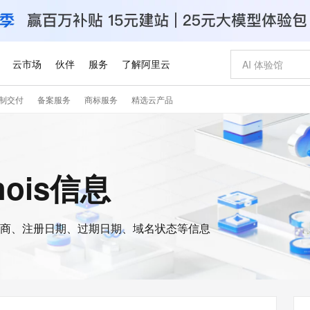
云市场
伙伴
服务
了解阿里云
制交付
备案服务
商标服务
精选云产品
AI 特惠
数据与 API
成为产品伙伴
企业增值服务
最佳实践
价格计算器
AI 场景体
基础软件
产品伙伴合
阿里云认证
市场活动
配置报价
大模型
自助选配和估算价格
新方式
睿译宝，AI翻译排版一步到位
智启 AI 普惠权益
产品生态集成认证中心
企业支持计划
云上春晚
域名与网站
千问官方 MaaS 平台，为开发者和 Agent 而生，新用户赠送 1 亿 + tokens 额度
Qwen Aud
AI Coding
阿里云Maa
2026 阿里云
云服务器 E
为企业打
数据集
Windows
大模型认证
模型
NEW
NEW
交付可用成果
值低价云产品抢先购
上传文档即自动完成翻译和格式还原
至高享 1亿+免费 tokens，加速 Al 应用落地
提供智能易用的域名与建站服务
智能编程，一键
安全可靠、
hois信息
产品生态伙伴
专家技术服务
云上奥运之旅
弹性计算合作
阿里云中企出
手机三要素
宝塔 Linux
全部认证
价格优势
有专属领域专家
GLM-5.2：长任务时代开源旗舰模型
阿里云 OPC 创新助力计划
千问大模型
即刻拥有 DeepS
AI 电商营销
对象存储 O
大模型
产品生态伙伴工作台
企业增值服务台
云栖战略参考
云存储合作计
云栖大会
身份实名认证
CentOS
训练营
推动算力普惠，释放技术红利
最高返9万
多领域专家智能体,一键组建 AI 虚拟交付团队
快速构建应用程序和网站，即刻迈出上云第一步
至高百万元 Token 补贴，加速一人公司成长
多元化、高性能、安全可靠的大模型服务
真正可用的 1M 上下文,一次完成代码全链路开发
轻松解锁专属 Dee
从图文生成到
云上的中国
数据库合作计
活动全景
短信
Docker
图片和
商、注册日期、过期日期、域名状态等信息
站式影视创作平台
Hermes Agent，打造自进化智能体
Token Plan 模型订阅计划
数字证书管理服务（原SSL证书）
5 分钟轻松部署
AI 广告创作
无影云电脑
企业成长
NEW
信息公告
看见新力量
云网络合作计
OCR 文字识别
JAVA
证享300元代金券
可视化编排打通从文字构思到成片全链路闭环
全托管，含MySQL、PostgreSQL、SQL Server、MariaDB多引擎
自主进化，持久记忆，越用越聪明
Qwen3.8-Max 首发尝鲜，限时加量 10 倍，夜间低至2折
实现全站HTTPS，呈现可信的WEB访问
图文、视频一
随时随地安
Kimi-K3
HappyHors
NEW
魔搭 Mode
loud
服务实践
官网公告
Kimi 最新旗舰模型，长程编程与推理利器
让文字生成流
金融模力时刻
Salesforce O
版
发票查验
全能环境
Claude Code + GStack 打造工程团队
千问办公，限时限量积分加倍
Qoder
低代码高效构
AI 建站
短信服务
型
NEW
作计划
计划
创新中心
魔搭 ModelSc
健康状态
理服务
让AI从“聊天伙伴”进化为能干活的“数字员工”
安装技能 GStack，拥有专属 AI 工程团队
你的AI工作搭子，覆盖日常办公高频场景
面向真实软件的智能体编程平台
0 代码专业建
客户案例
天气预报查询
操作系统
Deepseek-v4-pro
HappyHors
态合作计划