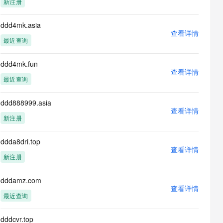
新注册
息提取
与 AI 智能体进行实时音视频通话
从文本、图片、视频中提取结构化的属性信息
构建支持视频理解的 AI 音视频实时通话应用
ddd4mk.asia
查看详情
t.diy 一步搞定创意建站
构建大模型应用的安全防护体系
最近查询
通过自然语言交互简化开发流程,全栈开发支持
通过阿里云安全产品对 AI 应用进行安全防护
ddd4mk.fun
查看详情
最近查询
ddd888999.asia
查看详情
新注册
ddda8dri.top
查看详情
新注册
dddamz.com
查看详情
最近查询
dddcvr.top