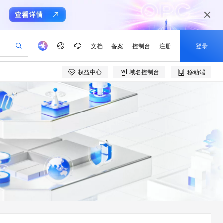
文档
备案
控制台
注册
登录
权益中心
域名控制台
移动端
验
作计划
器
AI 活动
专业服务
服务伙伴合作计划
开发者社区
加入我们
产品动态
服务平台百炼
阿里云 OPC 创新助力计划
一站式生成采购清单，支持单品或批量购买
io：打造专属 AI 语音助手
S产品伙伴计划（繁花）
峰会
CS
造的大模型服务与应用开发平台
一句话生成原生可编辑精美 PPT 文稿
AI 生产力先锋
Al MaaS 服务伙伴赋能合作
域名
博文
Careers
至高可申请百万元
Qwen3.8-Max 模型上线
开启高性价比 AI 编程新体验
弹性可伸缩的云计算服务
Qwen-Audio-3.0-Realtime 端到端实时语音角色扮演
输入一句话想法, 轻松生成专业的 PPT
先锋实践拓展 AI 生产力的边界
Token 补贴，五大权
计划
海大会
伙伴信用分合作计划
商标
问答
社会招聘
益加速 OPC 成功
eek-V4-Pro
SS
一键部署幻兽帕鲁游戏服务器
飞天发布时刻
HOT
Open Search 向量检索版支
划
备案
电子书
校园招聘
pSeek-V4-Pro
视频创作，一键激活电商全链路生产力
稳定、安全、高性价比、高性能的云存储服务
一键购买专属联机服务器，轻松开启游戏
所见，即是所愿
持视频检索 Pipeline 功能
更多支持
划
公司注册
镜像站
视频生成
语音识别与合成
专属 QwenPaw
漫剧工坊：一站式动画创作平台
AI 实训营
HOT
应用身份服务 (IDaaS)
合作伙伴培训与认证
划
上云迁移
站生成，高效打造优质广告素材
全接入的云上超级电脑
从聊天伙伴进化为能主动干活的本地数字员工
快速生产连贯的高质量长漫剧
从基础到进阶，Agent 创客手把手教你
OpenClaw 管理能力上线
e-1.1-T2V
Qwen3-TTS-Flash
lScope
我要反馈
查询合作伙伴
畅细腻的高质量视频
离线语音合成大模型，多语言方言自适应，低延迟高稳定
n Alibaba Cloud ISV 合作
代维服务
建企业门户网站
10 分钟搭建微信、支付宝小程序
MaxCompute MaxFrame 提
创新加速
ope
登录合作伙伴管理后台
我要建议
站，无忧落地极速上线
以可视化方式快速构建移动和 PC 门户网站
国内短信简单易用，安全可靠，秒级触达，全球覆盖200+国家和地区。
高效部署网站，快速应用到小程序
供自动弹性内存功能
e-1.1-I2V
Cosyvoice-V3-Flash