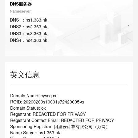
DNS服务器
Nameserver
DNS
1
：
ns1.363.hk
DNS
2
：
ns2.363.hk
DNS
3
：
ns3.363.hk
DNS
4
：
ns4.363.hk
英文信息
Domain Name: cyscq.cn
ROID: 20260209s10001s72420605-cn
Domain Status: ok
Registrant: REDACTED FOR PRIVACY
Registrant Contact Email: REDACTED FOR PRIVACY
Sponsoring Registrar: 阿里云计算有限公司（万网）
Name Server: ns1.363.hk