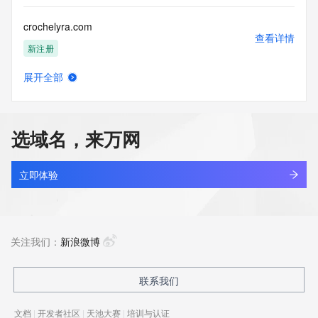
crochelyra.com
查看详情
新注册
展开全部
crocseurope.shop
查看详情
新注册
选域名，来万网
crocszone.com
查看详情
新注册
立即体验
crocusforge.com
查看详情
新注册
关注我们：
新浪微博
crocusly.com
联系我们
查看详情
新注册
文档
|
开发者社区
|
天池大赛
|
培训与认证