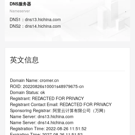
DNS服务器
Nameserver
DNS
1
：
dns13.hichina.com
DNS
2
：
dns14.hichina.com
英文信息
Domain Name: cromer.cn
ROID: 20220826s10001s48979675-cn
Domain Status: ok
Registrant: REDACTED FOR PRIVACY
Registrant Contact Email: REDACTED FOR PRIVACY
Sponsoring Registrar: 阿里云计算有限公司（万网）
Name Server: dns13.hichina.com
Name Server: dns14.hichina.com
Registration Time: 2022-08-26 11:51:52
Expiration Time: 2027-08-26 11:51:52