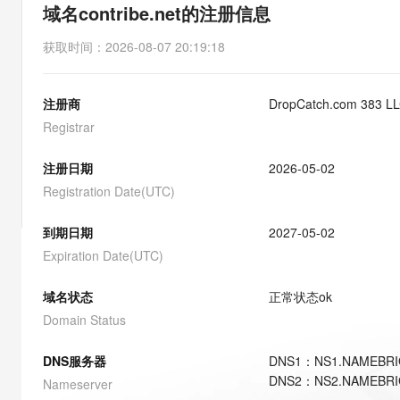
存储
天池大赛
能看、能想、能动手的多模
域名contribe.net的注册信息
云解析DNS
解决方案免费试用 新老
电子合同
最高领取价值200元试用
安全
网络与CDN
AI 算法大赛
Qwen3-VL-Plus
获取时间
：
2026-08-07 20:19:18
畅捷通
大数据开发治理平台 Data
AI 产品 免费试用
网络
安全
云开发大赛
Tableau 订阅
1亿+ 大模型 tokens 和 
注册商
DropCatch.com 383 L
可观测
入门学习赛
中间件
AI空中课堂在线直播课
云防火墙
140+云产品 免费试用
Registrar
大模型服务
上云与迁云
云原生的云上边界网络安全
产品新客免费试用，最长1
数据库
生态解决方案
注册日期
2026-05-02
千问AI平台-Token Plan
企业出海
大模型ACA认证体验
大数据计算
Registration Date(UTC)
助力企业全员 AI 认知与能
行业生态解决方案
政企业务
媒体服务
千问AI平台-模型体验
到期日期
2027-05-02
开发者生态解决方案
在线体验全尺寸、多种模态
Expiration Date(UTC)
企业服务与云通信
AI 开发和 AI 应用解决
Happy 系列大模型
域名与网站
域名状态
正常状态
ok
Domain Status
终端用户计算
DNS服务器
DNS
1
：
NS1.NAMEBR
Serverless
大模型解决方案
DNS
2
：
NS2.NAMEBR
Nameserver
开发工具