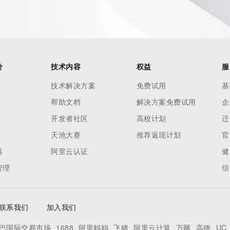
h-volume and
 names or
ry
or
nformation
价
技术内容
权益
服
n does not
技术解决方案
免费试用
基
e to abide
帮助文档
解决方案免费试用
企
 Data only
se this Data
开发者社区
高校计划
迁
 mass
天池大赛
推荐返现计划
官
telephone,
器
阿里云认证
健
 processes
管理
信
on,
ly
ee not to
联系我们
加入我们
to access or
egister
巴国际交易市场
1688
阿里妈妈
飞猪
阿里云计算
万网
高德
UC