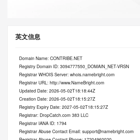
快速部署 Dify，高效搭建 
迁移与运维管理
10 分钟在聊天系统中增加
专有云
英文信息
   Domain Name: CONTRIBE.NET
   Registry Domain ID: 3094777550_DOMAIN_NET-VRSN
   Registrar WHOIS Server: whois.namebright.com
   Registrar URL: http://www.NameBright.com
   Updated Date: 2026-05-02T18:18:44Z
   Creation Date: 2026-05-02T18:15:27Z
   Registry Expiry Date: 2027-05-02T18:15:27Z
   Registrar: DropCatch.com 383 LLC
   Registrar IANA ID: 1794
   Registrar Abuse Contact Email: support@namebright.com
   Registrar Abuse Contact Phone: 17204960020