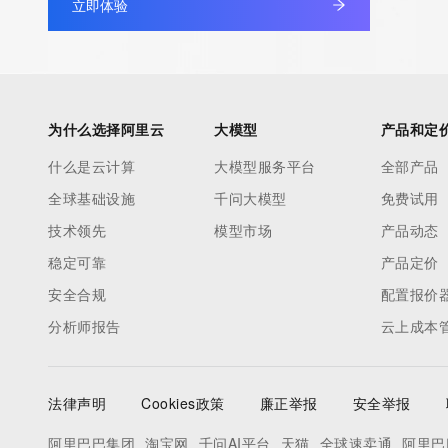
立即体验
database through the use of electronic processes that are hig
automated except as reasonably necessary to register domain
modify existing registrations; the Data in VeriSign Global Regist
Services' ("VeriSign") Whois database is provided by VeriSign f
information purposes only, and to assist persons in obtaining i
为什么选择阿里云
大模型
产品和定
about or related to a domain name registration record. VeriSig
什么是云计算
大模型服务平台
全部产品
guarantee its accuracy. By submitting a Whois query, you agre
全球基础设施
千问大模型
免费试用
by the following terms of use: You agree that you may use this
for lawful purposes and that under no circumstances will you u
技术领先
模型市场
产品动态
to: (1) allow, enable, or otherwise support the transmission of
稳定可靠
产品定价
unsolicited, commercial advertising or solicitations via e-mail, 
安全合规
配置报价
or facsimile; or (2) enable high volume, automated, electronic
分析师报告
云上成本
that apply to VeriSign (or its computer systems). The compilati
repackaging, dissemination or other use of this Data is express
prohibited without the prior written consent of VeriSign. You agr
法律声明
Cookies政策
廉正举报
安全举报
use electronic processes that are automated and high-volume 
query the Whois database except as reasonably necessary to r
阿里巴巴集团
淘宝网
千问AI平台
天猫
全球速卖通
阿里巴