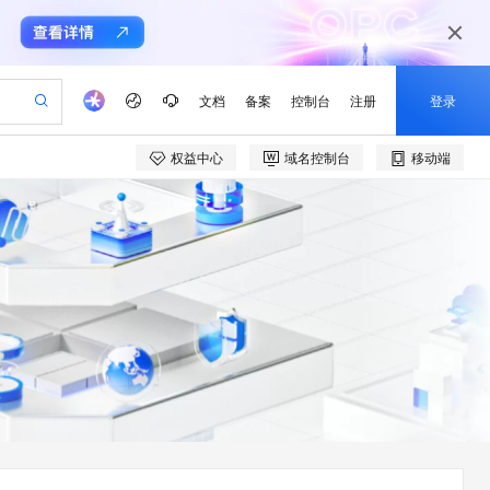
文档
备案
控制台
注册
登录
权益中心
域名控制台
移动端
验
作计划
器
AI 活动
专业服务
服务伙伴合作计划
开发者社区
加入我们
产品动态
服务平台百炼
阿里云 OPC 创新助力计划
一站式生成采购清单，支持单品或批量购买
io：打造专属 AI 语音助手
S产品伙伴计划（繁花）
峰会
CS
造的大模型服务与应用开发平台
一句话生成原生可编辑精美 PPT 文稿
AI 生产力先锋
Al MaaS 服务伙伴赋能合作
域名
博文
Careers
至高可申请百万元
Qwen3.8-Max 模型上线
开启高性价比 AI 编程新体验
弹性可伸缩的云计算服务
Qwen-Audio-3.0-Realtime 端到端实时语音角色扮演
输入一句话想法, 轻松生成专业的 PPT
先锋实践拓展 AI 生产力的边界
Token 补贴，五大权
计划
海大会
伙伴信用分合作计划
商标
问答
社会招聘
益加速 OPC 成功
eek-V4-Pro
SS
一键部署幻兽帕鲁游戏服务器
飞天发布时刻
HOT
Open Search 向量检索版支
划
备案
电子书
校园招聘
pSeek-V4-Pro
视频创作，一键激活电商全链路生产力
稳定、安全、高性价比、高性能的云存储服务
一键购买专属联机服务器，轻松开启游戏
所见，即是所愿
持视频检索 Pipeline 功能
更多支持
划
公司注册
镜像站
视频生成
语音识别与合成
专属 QwenPaw
漫剧工坊：一站式动画创作平台
AI 实训营
HOT
应用身份服务 (IDaaS)
合作伙伴培训与认证
划
上云迁移
站生成，高效打造优质广告素材
全接入的云上超级电脑
从聊天伙伴进化为能主动干活的本地数字员工
快速生产连贯的高质量长漫剧
从基础到进阶，Agent 创客手把手教你
OpenClaw 管理能力上线
e-1.1-T2V
Qwen3-TTS-Flash
lScope
我要反馈
查询合作伙伴
畅细腻的高质量视频
离线语音合成大模型，多语言方言自适应，低延迟高稳定
n Alibaba Cloud ISV 合作
代维服务
建企业门户网站
10 分钟搭建微信、支付宝小程序
MaxCompute MaxFrame 提
创新加速
ope
登录合作伙伴管理后台
我要建议
站，无忧落地极速上线
以可视化方式快速构建移动和 PC 门户网站
国内短信简单易用，安全可靠，秒级触达，全球覆盖200+国家和地区。
高效部署网站，快速应用到小程序
供自动弹性内存功能
e-1.1-I2V
Cosyvoice-V3-Flash