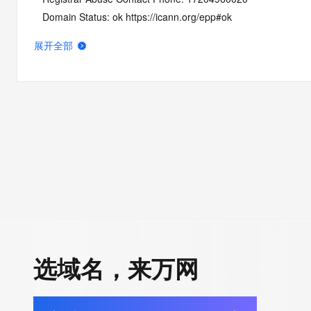
   Domain Status: ok https://icann.org/epp#ok
   Name Server: NS1.NAMEBRIGHTDNS.COM
展开全部
   Name Server: NS2.NAMEBRIGHTDNS.COM
   DNSSEC: unsigned
   URL of the ICANN Whois Inaccuracy Complaint Form: https:/
>>> Last update of whois database: 2026-05-05T06:03:49Z <
For more information on Whois status codes, please visit https:
NOTICE: The expiration date displayed in this record is the dat
registrar's sponsorship of the domain name registration in the re
currently set to expire. This date does not necessarily reflect th
date of the domain name registrant's agreement with the spon
registrar.  Users may consult the sponsoring registrar's Whois 
选域名，来万网
view the registrar's reported date of expiration for this registrat
TERMS OF USE: You are not authorized to access or query ou