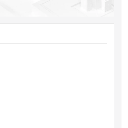
AI 应用
10分钟微调：让0.6B模型媲美235B模
多模态数据信
型
依托云原生高可用架构,实现Dify私有化部署
用1%尺寸在特定领域达到大模型90%以上效果
一个 AI 助手
超强辅助，Bol
即刻拥有 DeepSeek-R1 满血版
在企业官网、通讯软件中为客户提供 AI 客服
多种方案随心选，轻松解锁专属 DeepSeek