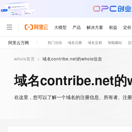
大模型
产品
解决方案
权益
定价
阿里云万网
热门活动
域名注册
域名交易
智能建站
定
大模型
产品
解决方案
权益
定价
云市场
伙伴
服务
了解阿里云
精选产品
精选解决方案
普惠上云
产品定价
精选商城
成为销售伙伴
售前咨询
为什么选择阿里云
千问AI平台
whois首页
>
域名contribe.net的whois信息
了解云产品的定价详情
大模型服务平台百炼
千问办公，解锁你的工作
普惠上云 官方力荐
分销伙伴
在线服务
网站建设
什么是云计算
大
大模型服务与应用平台
企业级Agent产品，直接
云服务器38元/年起，超
域名contribe.net
咨询伙伴
多端小程序
技术领先
云上成本管理
售后服务
轻量应用服务器
Agency Agents：拥
官方推荐返现计划
大模型
精选产品
精选解决方案
Salesforce 国际版订阅
稳定可靠
管理和优化成本
推荐新用户得奖励，单订单
销售伙伴合作计划
自助服务
友盟天域
安全合规
人工智能与机器学习
AI
文本生成
在这里，您可以了解一个域名的注册信息、所有者、注册
云数据库 RDS
HappyHorse 打造一
云工开物
无影生态合作计划
在线服务
观测云
分析师报告
高校专属算力普惠，学生认
计算
互联网应用开发
Qwen3.8-Max
HOT
Salesforce On Alibaba C
工单服务
智能体时代全能旗舰模型
Tuya 物联网平台阿里云
研究报告与白皮书
人工智能平台 PAI
快速拥有专属 OpenClaw
大模
Consulting Partner 合
大数据
容器
免费试用
短信专区
一站式AI开发、训练和推
蓝凌 OA
Qwen3.7-Plus
AI 大模型销售与服务生
现代化应用