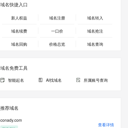
安全
畅自然，细节丰富
高表现力语音合成大模型，语音克隆听感自然
我要投诉
PolarDB
域名快捷入口
上云场景组合购
Milvus 弹性伸缩功能新增节
伴
漫剧创作，剧本、分镜、视频高效生成
100%兼容MySQL、PostgreSQL，兼容Oracle，支持集中和分布式
覆盖90%+业务场景，专享组合折扣价
点支持范围
2V
VPN
Fun-ASR
新人权益
域名注册
域名转入
文戏情感细腻自然，动作戏激烈拳拳到肉，实现更强表演能力
支持中英文自由切换，具备更强的噪声鲁棒性
ernetes 版 ACK
云聚AI 严选权益
AI 原生数据库服务发布
SSL 证书
，一键激活高效办公新体验
理容器应用的 K8s 服务
精选AI产品，从模型到应用全链提效
Agent 数据网关
域名续费
一口价
域名抢注
堡垒机
AI 用量加速计划
云原生数据库 PolarDB
应用
域名回购
价格总览
防火墙
域名查询
、识别商机，让客服更高效、服务更出色。
新老同享，达量后返
Agentic Database 发布
千问办公
主机安全
NEW
的智能体编程平台
一站式AI生产力平台
域名免费工具
AI 应用及服务市场
伶鹊
企业级人与Agent协作平台，接入和调度多个数字员工
智能客服平台，对话机器人、对话分析、智能外呼
智能起名
AI找域名
所属账号查询
AI 应用
大模型服务平台百炼 - 全妙
大模型
应用创作平台
多模态内容创作工具，已接入 DeepSeek
自然语言处理
推荐域名
数据标注
conady.com
机器学习
查看详情