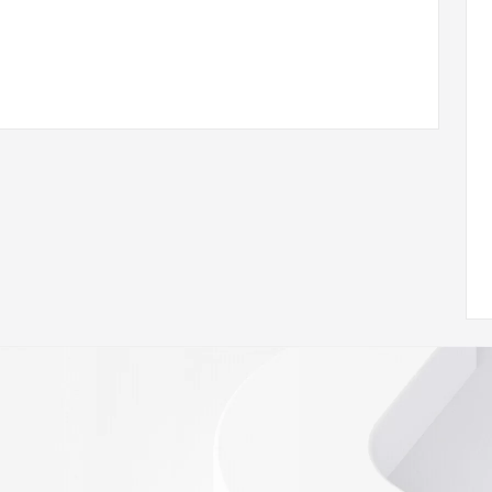
/www.icann.org/wicf/
<<
//icann.org/epp
e the
gistry is
e expiration
soring
database to
ion.
r Whois