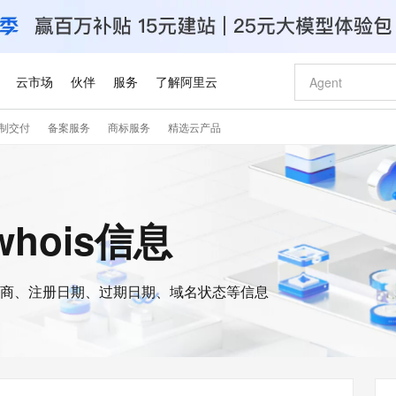
云市场
伙伴
服务
了解阿里云
制交付
备案服务
商标服务
精选云产品
AI 特惠
数据与 API
成为产品伙伴
企业增值服务
最佳实践
价格计算器
AI 场景体
基础软件
产品伙伴合
阿里云认证
市场活动
配置报价
大模型
自助选配和估算价格
新方式
睿译宝，AI翻译排版一步到位
智启 AI 普惠权益
产品生态集成认证中心
企业支持计划
云上春晚
域名与网站
千问官方 MaaS 平台，为开发者和 Agent 而生，新用户赠送 1 亿 + tokens 额度
Qwen Aud
AI Coding
阿里云Maa
2026 阿里云
云服务器 E
为企业打
数据集
Windows
大模型认证
模型
NEW
NEW
交付可用成果
值低价云产品抢先购
上传文档即自动完成翻译和格式还原
至高享 1亿+免费 tokens，加速 Al 应用落地
提供智能易用的域名与建站服务
智能编程，一键
安全可靠、
的whois信息
产品生态伙伴
专家技术服务
云上奥运之旅
弹性计算合作
阿里云中企出
手机三要素
宝塔 Linux
全部认证
价格优势
有专属领域专家
GLM-5.2：长任务时代开源旗舰模型
阿里云 OPC 创新助力计划
千问大模型
即刻拥有 DeepS
AI 电商营销
对象存储 O
大模型
产品生态伙伴工作台
企业增值服务台
云栖战略参考
云存储合作计
云栖大会
身份实名认证
CentOS
训练营
推动算力普惠，释放技术红利
最高返9万
多领域专家智能体,一键组建 AI 虚拟交付团队
快速构建应用程序和网站，即刻迈出上云第一步
至高百万元 Token 补贴，加速一人公司成长
多元化、高性能、安全可靠的大模型服务
真正可用的 1M 上下文,一次完成代码全链路开发
轻松解锁专属 Dee
从图文生成到
云上的中国
数据库合作计
活动全景
短信
Docker
图片和
商、注册日期、过期日期、域名状态等信息
站式影视创作平台
Hermes Agent，打造自进化智能体
Token Plan 模型订阅计划
数字证书管理服务（原SSL证书）
5 分钟轻松部署
AI 广告创作
无影云电脑
企业成长
NEW
信息公告
看见新力量
云网络合作计
OCR 文字识别
JAVA
证享300元代金券
可视化编排打通从文字构思到成片全链路闭环
全托管，含MySQL、PostgreSQL、SQL Server、MariaDB多引擎
自主进化，持久记忆，越用越聪明
Qwen3.8-Max 首发尝鲜，限时加量 10 倍，夜间低至2折
实现全站HTTPS，呈现可信的WEB访问
图文、视频一
随时随地安
Kimi-K3
HappyHors
NEW
魔搭 Mode
loud
服务实践
官网公告
Kimi 最新旗舰模型，长程编程与推理利器
让文字生成流
金融模力时刻
Salesforce O
版
发票查验
全能环境
Claude Code + GStack 打造工程团队
千问办公，限时限量积分加倍
Qoder
低代码高效构
AI 建站
短信服务
型
NEW
作计划
计划
创新中心
魔搭 ModelSc
健康状态
理服务
让AI从“聊天伙伴”进化为能干活的“数字员工”
安装技能 GStack，拥有专属 AI 工程团队
你的AI工作搭子，覆盖日常办公高频场景
面向真实软件的智能体编程平台
0 代码专业建
客户案例
天气预报查询
操作系统
Deepseek-v4-pro
HappyHors
态合作计划