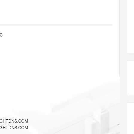
态智能体模型
旗舰 MoE 大模型，百万上下文与顶尖推理能力
图生视频，流
同享
万小智 AI 建站低至 15元/月
Qoder CN
AI 短剧/漫剧
云原生数据库 
快递物流查询
WordPress
成为服务伙
高校合作
点，立即开启云上创新
覆盖公网/内网、递归/权威、移动APP等全场景解析服务
送.CN域名，送备案服务码
基于千问大模型等，支持代码智能生成、研发智能问答
AI助力短剧
GLM-5.2
Wan2.7-T
Ubuntu
服务生态伙伴
视觉 Coding、空间感知、多模态思考等全面升级
1M上下文，专为长程任务能力而生
云工开物
企业应用
Works
Night Plan 支持 Qwen 3.8-Max
云原生大数据计算服务 MaxCompute
AI 办公
容器服务 Kub
NEW
Red Hat
30+ 款产品免费体验
Data Agent 驱动的一站式 Data+AI 开发治理平台
夜间 5 折，Qwen/Meoo/TokenPlan 客户专享
面向分析的企业级SaaS模式云数据仓库
AI智能应用
提供一站式管
科研合作
LC
ERP
堂（旗舰版）
SUSE
智能客服
AI 应用构建
大模型原生
CRM
防护产品
2个月
自动承接线索
建站小程序
Qoder
大模型服务平台百炼-应用模版
OA 办公系统
HOT
NEW
面向真实软件
个人版上线、团队版降价；千问3.8-Max首发发尝鲜
丰富多元化的应用模版和解决方案
力提升
财税管理
模板建站
万有无界
大模型服务平台百炼-智能体
400电话
定制建站
的模型效果
灵活可视化地构建企业级 Agent
方案
广告营销
模板小程序
秒悟
人工智能平台 PAI
定制小程序
云端极速 AI 
新一代 AI 视频生成模型，深度适配广告营销等场景
AI Native 的算法工程平台，一站式完成建模、训练、推理服务部署
APP 开发
IGHTDNS.COM
建站系统
IGHTDNS.COM