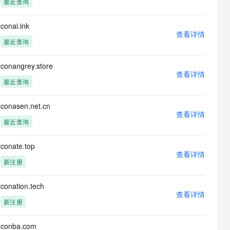
最近查询
息提取
与 AI 智能体进行实时音视频通话
从文本、图片、视频中提取结构化的属性信息
构建支持视频理解的 AI 音视频实时通话应用
conai.ink
查看详情
t.diy 一步搞定创意建站
构建大模型应用的安全防护体系
最近查询
通过自然语言交互简化开发流程,全栈开发支持
通过阿里云安全产品对 AI 应用进行安全防护
conangrey.store
查看详情
最近查询
conasen.net.cn
查看详情
最近查询
conate.top
查看详情
新注册
conation.tech
查看详情
新注册
conba.com