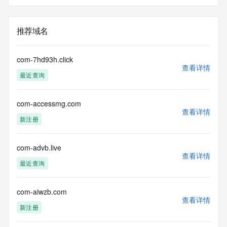
推荐域名
com-7hd93h.click
查看详情
最近查询
com-accessmg.com
查看详情
新注册
com-advb.live
查看详情
最近查询
com-aiwzb.com
查看详情
新注册