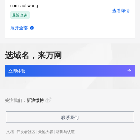
com-aoi.wang
查看详情
最近查询
展开全部
com-aoo.name
查看详情
最近查询
选域名，来万网
com-aop.name
查看详情
最近查询
立即体验
com-aou.wang
查看详情
最近查询
关注我们：
新浪微博
com-aoy.wang
联系我们
查看详情
最近查询
文档
|
开发者社区
|
天池大赛
|
培训与认证