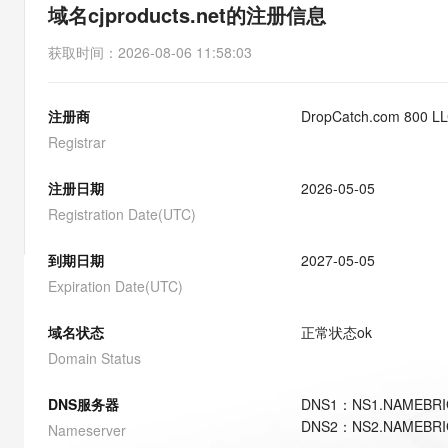
存储
域名cjproducts.net的注册信息
云解析DNS
安全
网络与CDN
获取时间
：
2026-08-06 11:58:03
大数据开发治理平台 Data
网络
安全
注册商
DropCatch.com 800 L
可观测
中间件
云防火墙
Registrar
上云与迁云
云原生的云上边界网络安全
数据库
注册日期
2026-05-05
企业出海
大数据计算
Registration Date(UTC)
政企业务
媒体服务
到期日期
2027-05-05
Expiration Date(UTC)
企业服务与云通信
域名与网站
域名状态
正常状态
ok
Domain Status
终端用户计算
DNS服务器
DNS
1
：
NS1.NAMEBR
Serverless
DNS
2
：
NS2.NAMEBR
Nameserver
开发工具