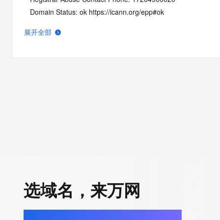
   Domain Status: ok https://icann.org/epp#ok
   Name Server: NS1.NAMEBRIGHTDNS.COM
展开全部
   Name Server: NS2.NAMEBRIGHTDNS.COM
   DNSSEC: unsigned
   URL of the ICANN Whois Inaccuracy Complaint Form: https:/
>>> Last update of whois database: 2026-05-08T06:03:37Z <
For more information on Whois status codes, please visit https:
NOTICE: The expiration date displayed in this record is the dat
registrar's sponsorship of the domain name registration in the re
currently set to expire. This date does not necessarily reflect th
date of the domain name registrant's agreement with the spon
registrar.  Users may consult the sponsoring registrar's Whois 
选域名，来万网
view the registrar's reported date of expiration for this registrat
TERMS OF USE: You are not authorized to access or query ou