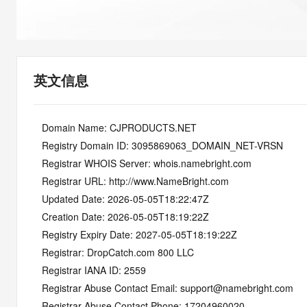
迁移与运维管理
专有云
英文信息
   Domain Name: CJPRODUCTS.NET
   Registry Domain ID: 3095869063_DOMAIN_NET-VRSN
   Registrar WHOIS Server: whois.namebright.com
   Registrar URL: http://www.NameBright.com
   Updated Date: 2026-05-05T18:22:47Z
   Creation Date: 2026-05-05T18:19:22Z
   Registry Expiry Date: 2027-05-05T18:19:22Z
   Registrar: DropCatch.com 800 LLC
   Registrar IANA ID: 2559
   Registrar Abuse Contact Email: support@namebright.com
   Registrar Abuse Contact Phone: 17204960020