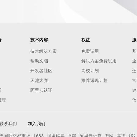
h-volume and
 names or
ry
or
nformation
价
技术内容
权益
服
n does not
技术解决方案
免费试用
基
e to abide
帮助文档
解决方案免费试用
企
 Data only
se this Data
开发者社区
高校计划
迁
 mass
天池大赛
推荐返现计划
官
telephone,
器
阿里云认证
健
 processes
管理
信
on,
ly
ee not to
联系我们
加入我们
to access or
egister
巴国际交易市场
1688
阿里妈妈
飞猪
阿里云计算
万网
高德
UC