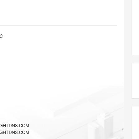
Qoder CN
云原生数据库 
覆盖公网/内网、递归/权威、移动APP等全场景解析服务
基于千问大模型等，支持代码智能生成、研发智能问答
Works
云原生大数据计算服务 MaxCompute
容器服务 Kub
Data Agent 驱动的一站式 Data+AI 开发治理平台
面向分析的企业级SaaS模式云数据仓库
提供一站式管
LC
防护产品
IGHTDNS.COM
IGHTDNS.COM