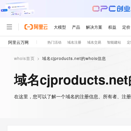
大模型
产品
解决方案
权益
定价
阿里云万网
热门活动
域名注册
域名交易
智能建站
定
大模型
产品
解决方案
权益
定价
云市场
伙伴
服务
了解阿里云
精选产品
精选解决方案
whois首页
>
域名cjproducts.net的whois信息
大模型服务平台百炼
睿译宝，AI翻译排版一
大
大模型服务与应用平台
上传文档即自动完成翻译和
域名cjproducts.n
轻量应用服务器
GLM-5.2：长任务时代
精选产品
精选解决方案
人工智能与机器学习
AI
在这里，您可以了解一个域名的注册信息、所有者、注册
云数据库 RDS
Hermes Agent，打造
自主进化，持久记忆，越用
计算
互联网应用开发
人工智能平台 PAI
快速拥有专属 OpenClaw
大模
大数据
容器
一站式AI开发、训练和推
现代化应用