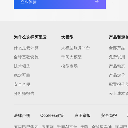
立即体验
database through the use of electronic processes that are hig
automated except as reasonably necessary to register domain
modify existing registrations; the Data in VeriSign Global Regist
Services' ("VeriSign") Whois database is provided by VeriSign f
information purposes only, and to assist persons in obtaining i
为什么选择阿里云
大模型
产品和定
about or related to a domain name registration record. VeriSig
什么是云计算
大模型服务平台
全部产品
guarantee its accuracy. By submitting a Whois query, you agre
全球基础设施
千问大模型
免费试用
by the following terms of use: You agree that you may use this
for lawful purposes and that under no circumstances will you u
技术领先
模型市场
产品动态
to: (1) allow, enable, or otherwise support the transmission of
稳定可靠
产品定价
unsolicited, commercial advertising or solicitations via e-mail, 
安全合规
配置报价
or facsimile; or (2) enable high volume, automated, electronic
分析师报告
云上成本
that apply to VeriSign (or its computer systems). The compilati
repackaging, dissemination or other use of this Data is express
prohibited without the prior written consent of VeriSign. You agr
法律声明
Cookies政策
廉正举报
安全举报
use electronic processes that are automated and high-volume 
query the Whois database except as reasonably necessary to r
阿里巴巴集团
淘宝网
千问AI平台
天猫
全球速卖通
阿里巴