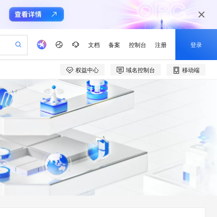
文档
备案
控制台
注册
登录
权益中心
域名控制台
移动端
产品动态
阿里云 OPC 创新助力计划
可编辑精美 PPT 文稿
CS
Agency Agents：拥有专属领域专家
至高可申请百万元
Qwen3.8-Max 模型上线
 轻松生成专业的 PPT
弹性可伸缩的云计算服务
多领域专家智能体,一键组建 AI 虚拟交付团队
Token 补贴，五大权
益加速 OPC 成功
帕鲁游戏服务器
SS
HappyHorse 打造一站式影视创作平台
HOT
Open Search 向量检索版支
联机服务器，轻松开启游戏
稳定、安全、高性价比、高性能的云存储服务
持视频检索 Pipeline 功能
可视化编排打通从文字构思到成片全链路闭环
 智能体与工作流应用
漫剧工坊：一站式动画创作平台
应用身份服务 (IDaaS)
全接入的云上超级电脑
通过阿里云百炼高效搭建AI应用,助力高效开发
快速生产连贯的高质量长漫剧
OpenClaw 管理能力上线
建企业门户网站
10 分钟搭建微信、支付宝小程序
MaxCompute MaxFrame 提
以可视化方式快速构建移动和 PC 门户网站
国内短信简单易用，安全可靠，秒级触达，全球覆盖200+国家和地区。
高效部署网站，快速应用到小程序
供自动弹性内存功能