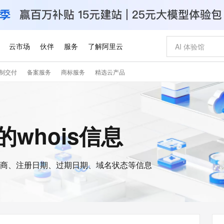
云市场
伙伴
服务
了解阿里云
制交付
备案服务
商标服务
精选云产品
步到位
域名与网站
Qwen Audio：打造专属 AI 语音助手
一句话生成原生
云服务器 E
模型
NEW
NEW
格式还原
提供智能易用的域名与建站服务
Qwen-Audio-3.0-Realtime 端到端实时语音角色扮演
输入一句话想法,
安全可靠、
et的whois信息
开源旗舰模型
即刻拥有 DeepSeek-V4-Pro
千问大模型
一键部署幻兽
对象存储 O
大模型
真正可用的 1M 上下文,一次完成代码全链路开发
快速构建应用程序和网站，即刻迈出上云第一步
轻松解锁专属 DeepSeek-V4-Pro
多元化、高性能、安全可靠的大模型服务
一键购买专属
商、注册日期、过期日期、域名状态等信息
自进化智能体
5 分钟轻松部署专属 QwenPaw
数字证书管理服务（原SSL证书）
高效搭建 AI
无影云电脑
HOT
越聪明
全托管，含MySQL、PostgreSQL、SQL Server、MariaDB多引擎
实现全站HTTPS，呈现可信的WEB访问
从聊天伙伴进化为能主动干活的本地数字员工
随时随地安
Claude Code + GStack 打造工程团队
Qoder
低代码高效构
短信服务
型
理服务
让AI从“聊天伙伴”进化为能干活的“数字员工”
安装技能 GStack，拥有专属 AI 工程团队
面向真实软件的智能体编程平台