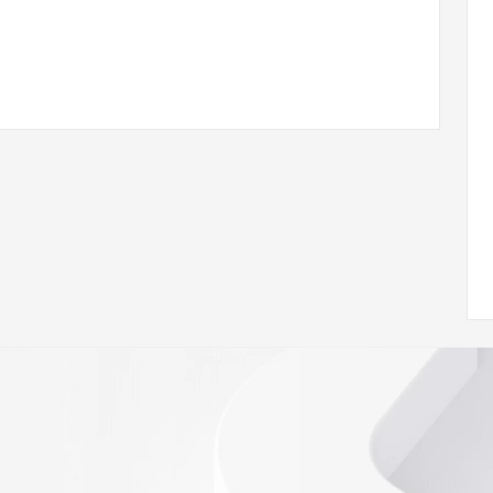
/www.icann.org/wicf/
<<
//icann.org/epp
e the
gistry is
e expiration
soring
database to
ion.
r Whois