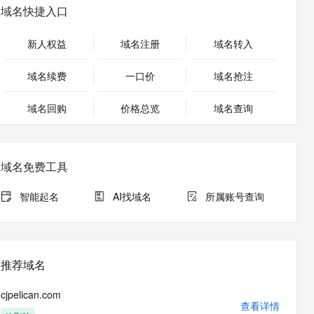
PolarDB
域名快捷入口
Milvus 弹性伸缩功能新增节
100%兼容MySQL、PostgreSQL，兼容Oracle，支持集中和分布式
点支持范围
新人权益
域名注册
域名转入
ernetes 版 ACK
AI 原生数据库服务发布
理容器应用的 K8s 服务
Agent 数据网关
域名续费
一口价
域名抢注
云原生数据库 PolarDB
域名回购
价格总览
域名查询
Agentic Database 发布
域名免费工具
智能起名
AI找域名
所属账号查询
推荐域名
cjpelican.com
查看详情