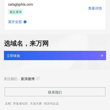
cataglyphis.com
查看详情
最近查询
展开全部
catail.xin
查看详情
最近查询
选域名，来万网
catakordeals.shop
查看详情
新注册
立即体验
catakorss.shop
查看详情
最近查询
关注我们：
新浪微博
catalystads.top
联系我们
查看详情
新注册
文档
|
开发者社区
|
天池大赛
|
培训与认证