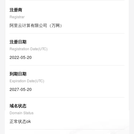
注册商
Registrar
阿里云计算有限公司（万网）
注册日期
Registration Date(UTC)
2022-05-20
到期日期
Expiration Date(UTC)
2027-05-20
域名状态
Domain Status
正常状态
ok