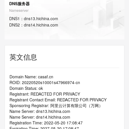
DNS服务器
Nameserver
DNS
1
：
dns13.hichina.com
DNS
2
：
dns14.hichina.com
英文信息
Domain Name: casaf.cn
ROID: 20220520s10001s47966974-cn
Domain Status: ok
Registrant: REDACTED FOR PRIVACY
Registrant Contact Email: REDACTED FOR PRIVACY
Sponsoring Registrar: 阿里云计算有限公司（万网）
Name Server: dns13.hichina.com
Name Server: dns14.hichina.com
Registration Time: 2022-05-20 17:08:47
Expiration Time: 2027-05-20 17:08:47