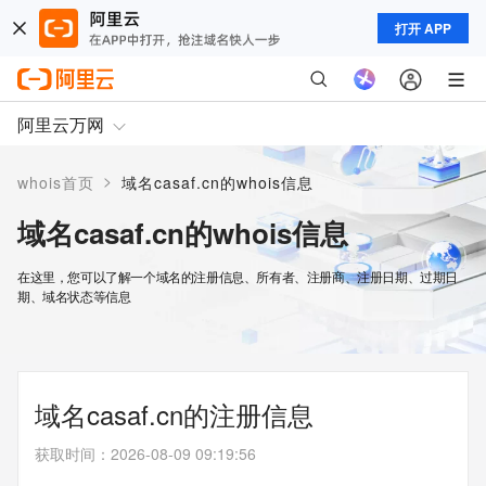
打开 APP
阿里云万网
>
whois首页
域名casaf.cn的whois信息
域名casaf.cn的whois信息
在这里，您可以了解一个域名的注册信息、所有者、注册商、注册日期、过期日
期、域名状态等信息
域名casaf.cn的注册信息
获取时间
：
2026-08-09 09:19:56