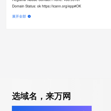
Domain Status: ok https://icann.org/epp#OK
Domain Status: addPeriod https://icann.org/epp#addPeriod
展开全部
Registry Registrant ID: REDACTED FOR PRIVACY
Registrant Name: REDACTED FOR PRIVACY
Registrant Organization: REDACTED FOR PRIVACY
Registrant Street:  REDACTED FOR PRIVACY
Registrant City: REDACTED FOR PRIVACY
Registrant State/Province: jiang su
Registrant Postal Code: REDACTED FOR PRIVACY
Registrant Country: CN
Registrant Phone: REDACTED FOR PRIVACY
Registrant Phone Ext: REDACTED FOR PRIVACY
Registrant Fax: REDACTED FOR PRIVACY
Registrant Fax Ext: REDACTED FOR PRIVACY
选域名，来万网
Registrant Email: Please query the RDDS service of the Registrar
how to contact the Registrant, Admin, or Tech contact of the 
Registry Admin ID: REDACTED FOR PRIVACY