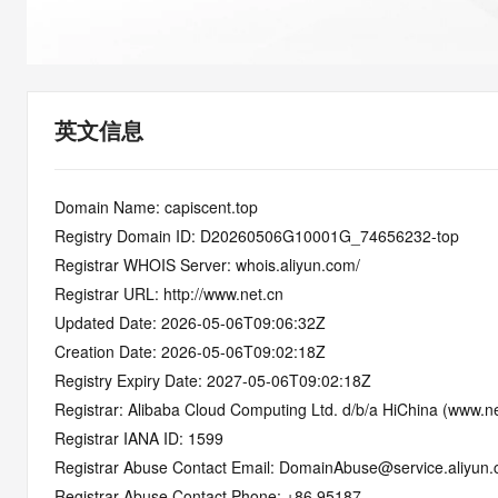
快速部署 Dify，高效搭建 
迁移与运维管理
10 分钟在聊天系统中增加
专有云
英文信息
Domain Name: capiscent.top
Registry Domain ID: D20260506G10001G_74656232-top
Registrar WHOIS Server: whois.aliyun.com/
Registrar URL: http://www.net.cn
Updated Date: 2026-05-06T09:06:32Z
Creation Date: 2026-05-06T09:02:18Z
Registry Expiry Date: 2027-05-06T09:02:18Z
Registrar: Alibaba Cloud Computing Ltd. d/b/a HiChina (www.ne
Registrar IANA ID: 1599
Registrar Abuse Contact Email: DomainAbuse@service.aliyun
Registrar Abuse Contact Phone: +86.95187