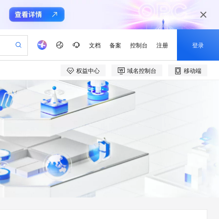
文档
备案
控制台
注册
登录
权益中心
域名控制台
移动端
验
器
AI 活动
专业服务
开发者社区
加入我们
产品动态
服务平台百炼
阿里云 OPC 创新助力计划
一站式生成采购清单，支持单品或批量购买
可编辑精美 PPT 文稿
峰会
CS
造的大模型服务与应用开发平台
Agency Agents：拥有专属领域专家
AI 生产力先锋
域名
博文
Careers
PolarDB Agentic Database
至高可申请百万元
 轻松生成专业的 PPT
开启高性价比 AI 编程新体验
弹性可伸缩的云计算服务
先锋实践拓展 AI 生产力的边界
发布
多领域专家智能体,一键组建 AI 虚拟交付团队
Token 补贴，五大权
海大会
商标
问答
社会招聘
益加速 OPC 成功
帕鲁游戏服务器
SS
HappyHorse 打造一站式影视创作平台
飞天发布时刻
HOT
秒悟 Meoo CLI 支持一键部
备案
电子书
校园招聘
联机服务器，轻松开启游戏
视频创作，一键激活电商全链路生产力
稳定、安全、高性价比、高性能的云存储服务
所见，即是所愿
署项目至阿里云账号
可视化编排打通从文字构思到成片全链路闭环
公司注册
镜像站
视频生成
语音识别与合成
 智能体与工作流应用
漫剧工坊：一站式动画创作平台
AI 实训营
Flink OSS 支持
上云迁移
站生成，高效打造优质广告素材
全接入的云上超级电脑
通过阿里云百炼高效搭建AI应用,助力高效开发
快速生产连贯的高质量长漫剧
从基础到进阶，Agent 创客手把手教你
AssumeRole 角色自定义
e-1.1-T2V
Qwen3-TTS-Flash
lScope
我要反馈
畅细腻的高质量视频
离线语音合成大模型，多语言方言自适应，低延迟高稳定
代维服务
建企业门户网站
10 分钟搭建微信、支付宝小程序
百炼 Qwen3.7-Flash 系列模
创新加速
ope
我要建议
站，无忧落地极速上线
以可视化方式快速构建移动和 PC 门户网站
国内短信简单易用，安全可靠，秒级触达，全球覆盖200+国家和地区。
高效部署网站，快速应用到小程序
型发布
e-1.1-I2V
Cosyvoice-V3-Flash