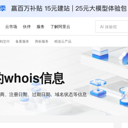
云市场
伙伴
服务
了解阿里云
制交付
备案服务
商标服务
精选云产品
AI 特惠
数据与 API
企业增值服务
最佳实践
价格计算器
AI 场景体
基础软件
阿里云认证
市场活动
配置报价
大模型
自助选配和估算价格
步到位
智启 AI 普惠权益
企业支持计划
云上春晚
域名与网站
Qwen Audio：打造专属 AI 语音助手
千问官方 MaaS 平台，为开发者和 Agent 而生，新用户赠送 1 亿 + tokens 额度
一句话生成原生
AI Coding
2026 阿里云
云服务器 E
为企业打
数据集
Windows
大模型认证
模型
NEW
NEW
格式还原
值低价云产品抢先购
至高享 1亿+免费 tokens，加速 Al 应用落地
提供智能易用的域名与建站服务
Qwen-Audio-3.0-Realtime 端到端实时语音角色扮演
输入一句话想法,
智能编程，一键
安全可靠、
p的whois信息
专家技术服务
云上奥运之旅
阿里云中企出
手机三要素
宝塔 Linux
全部认证
价格优势
开源旗舰模型
即刻拥有 DeepSeek-V4-Pro
阿里云 OPC 创新助力计划
千问大模型
一键部署幻兽
AI 电商营销
对象存储 O
大模型
企业增值服务台
云栖战略参考
云栖大会
身份实名认证
CentOS
训练营
推动算力普惠，释放技术红利
最高返9万
真正可用的 1M 上下文,一次完成代码全链路开发
快速构建应用程序和网站，即刻迈出上云第一步
轻松解锁专属 DeepSeek-V4-Pro
至高百万元 Token 补贴，加速一人公司成长
多元化、高性能、安全可靠的大模型服务
一键购买专属
从图文生成到
云上的中国
活动全景
短信
Docker
图片和
商、注册日期、过期日期、域名状态等信息
自进化智能体
5 分钟轻松部署专属 QwenPaw
Token Plan 模型订阅计划
数字证书管理服务（原SSL证书）
高效搭建 AI
AI 广告创作
无影云电脑
企业成长
NEW
HOT
信息公告
看见新力量
OCR 文字识别
JAVA
越聪明
证享300元代金券
全托管，含MySQL、PostgreSQL、SQL Server、MariaDB多引擎
Qwen3.8-Max 首发尝鲜，限时加量 10 倍，夜间低至2折
实现全站HTTPS，呈现可信的WEB访问
从聊天伙伴进化为能主动干活的本地数字员工
图文、视频一
随时随地安
Kimi-K3
HappyHors
NEW
魔搭 Mode
服务实践
官网公告
Kimi 最新旗舰模型，长程编程与推理利器
让文字生成流
金融模力时刻
版
发票查验
全能环境
Claude Code + GStack 打造工程团队
千问办公，限时限量积分加倍
Qoder
低代码高效构
AI 建站
短信服务
型
NEW
创新中心
魔搭 ModelSc
健康状态
理服务
让AI从“聊天伙伴”进化为能干活的“数字员工”
安装技能 GStack，拥有专属 AI 工程团队
你的AI工作搭子，覆盖日常办公高频场景
面向真实软件的智能体编程平台
0 代码专业建
客户案例
天气预报查询
操作系统
Deepseek-v4-pro
HappyHors