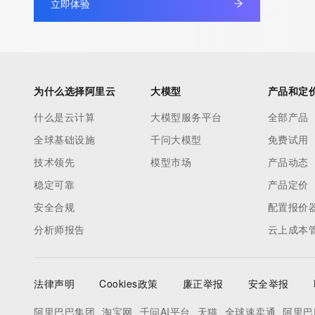
立即体验
Admin Name: 
Admin Organization: 
Admin Street: 
Admin City: 
Admin State/Province: 
为什么选择阿里云
大模型
产品和定
Admin Postal Code: 
什么是云计算
大模型服务平台
全部产品
Admin Country: 
全球基础设施
千问大模型
免费试用
Admin Phone: 
Admin Phone Ext: 
技术领先
模型市场
产品动态
Admin Fax: 
稳定可靠
产品定价
Admin Fax Ext: 
安全合规
配置报价
Admin Email: 
分析师报告
云上成本
Registry Tech ID: REDACTED FOR PRIVACY
Tech Name: 
Tech Organization: 
法律声明
Cookies政策
廉正举报
安全举报
Tech Street: 
Tech City: 
阿里巴巴集团
淘宝网
千问AI平台
天猫
全球速卖通
阿里巴