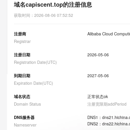
存储
天池大赛
能看、能想、能动手的多模
域名capiscent.top的注册信息
云解析DNS
解决方案免费试用 新老
电子合同
最高领取价值200元试用
安全
网络与CDN
AI 算法大赛
Qwen3-VL-Plus
获取时间
：
2026-08-06 07:52:52
畅捷通
大数据开发治理平台 Data
AI 产品 免费试用
网络
安全
云开发大赛
Tableau 订阅
1亿+ 大模型 tokens 和 
注册商
Alibaba Cloud Computin
可观测
入门学习赛
中间件
AI空中课堂在线直播课
云防火墙
140+云产品 免费试用
Registrar
大模型服务
上云与迁云
云原生的云上边界网络安全
产品新客免费试用，最长1
数据库
生态解决方案
注册日期
2026-05-06
千问AI平台-Token Plan
企业出海
大模型ACA认证体验
大数据计算
Registration Date(UTC)
助力企业全员 AI 认知与能
行业生态解决方案
政企业务
媒体服务
千问AI平台-模型体验
到期日期
2027-05-06
开发者生态解决方案
在线体验全尺寸、多种模态
Expiration Date(UTC)
企业服务与云通信
AI 开发和 AI 应用解决
Happy 系列大模型
域名与网站
域名状态
正常状态
ok
Domain Status
注册宽限期
addPeriod
终端用户计算
DNS服务器
DNS
1
：
dns21.hichina
Serverless
大模型解决方案
DNS
2
：
dns22.hichina
Nameserver
开发工具