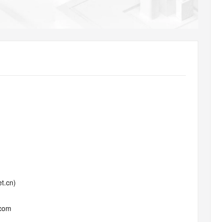
AI 应用
10分钟微调：让0.6B模型媲美235B模
多模态数据信
型
依托云原生高可用架构,实现Dify私有化部署
用1%尺寸在特定领域达到大模型90%以上效果
一个 AI 助手
超强辅助，Bol
即刻拥有 DeepSeek-R1 满血版
在企业官网、通讯软件中为客户提供 AI 客服
多种方案随心选，轻松解锁专属 DeepSeek
t.cn)
.com