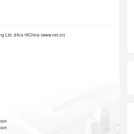
态智能体模型
旗舰 MoE 大模型，百万上下文与顶尖推理能力
图生视频，流
同享
万小智 AI 建站低至 15元/月
Qoder CN
AI 短剧/漫剧
云原生数据库 
快递物流查询
WordPress
高校合作
点，立即开启云上创新
覆盖公网/内网、递归/权威、移动APP等全场景解析服务
送.CN域名，送备案服务码
基于千问大模型等，支持代码智能生成、研发智能问答
AI助力短剧
GLM-5.2
Wan2.7-T
Ubuntu
视觉 Coding、空间感知、多模态思考等全面升级
1M上下文，专为长程任务能力而生
云工开物
企业应用
Works
Night Plan 支持 Qwen 3.8-Max
云原生大数据计算服务 MaxCompute
AI 办公
容器服务 Kub
NEW
Red Hat
30+ 款产品免费体验
Data Agent 驱动的一站式 Data+AI 开发治理平台
夜间 5 折，Qwen/Meoo/TokenPlan 客户专享
面向分析的企业级SaaS模式云数据仓库
AI智能应用
提供一站式管
科研合作
g Ltd. d/b/a HiChina (www.net.cn)
ERP
堂（旗舰版）
SUSE
智能客服
AI 应用构建
大模型原生
CRM
防护产品
2个月
自动承接线索
建站小程序
Qoder
大模型服务平台百炼-应用模版
OA 办公系统
HOT
NEW
面向真实软件
个人版上线、团队版降价；千问3.8-Max首发发尝鲜
丰富多元化的应用模版和解决方案
力提升
财税管理
模板建站
万有无界
大模型服务平台百炼-智能体
400电话
定制建站
的模型效果
灵活可视化地构建企业级 Agent
方案
广告营销
模板小程序
秒悟
人工智能平台 PAI
定制小程序
云端极速 AI 
新一代 AI 视频生成模型，深度适配广告营销等场景
AI Native 的算法工程平台，一站式完成建模、训练、推理服务部署
APP 开发
.com
建站系统
.com