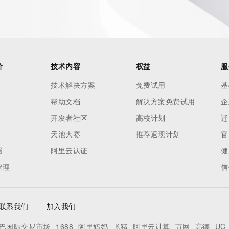
价
技术内容
权益
服
技术解决方案
免费试用
基
帮助文档
解决方案免费试用
企
开发者社区
高校计划
迁
天池大赛
推荐返现计划
官
器
阿里云认证
健
管理
信
联系我们
加入我们
巴国际交易市场
1688
阿里妈妈
飞猪
阿里云计算
万网
高德
UC