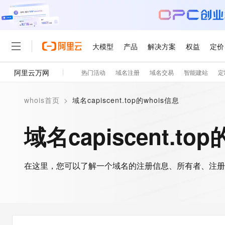
大模型
产品
解决方案
权益
定价
阿里云万网
热门活动
域名注册
域名交易
智能建站
定
大模型
产品
解决方案
权益
定价
云市场
伙伴
服务
了解阿里云
精选产品
精选解决方案
普惠上云
产品定价
精选商城
售前咨询
为什么选择阿里云
千问AI平台
whois首页
>
域名capiscent.top的whois信息
了解云产品的定价详情
大模型服务平台百炼
睿译宝，AI翻译排版一
普惠上云 官方力荐
在线服务
网站建设
什么是云计算
大
大模型服务与应用平台
上传文档即自动完成翻译和
云服务器38元/年起，超
域名capiscent.to
多端小程序
技术领先
云上成本管理
售后服务
轻量应用服务器
GLM-5.2：长任务时代
官方推荐返现计划
大模型
精选产品
精选解决方案
Salesforce 国际版订阅
稳定可靠
管理和优化成本
推荐新用户得奖励，单订单
自助服务
友盟天域
安全合规
人工智能与机器学习
AI
文本生成
在这里，您可以了解一个域名的注册信息、所有者、注册
云数据库 RDS
Hermes Agent，打造
云工开物
在线服务
观测云
分析师报告
自主进化，持久记忆，越用
高校专属算力普惠，学生认
计算
互联网应用开发
Qwen3.8-Max
HOT
工单服务
智能体时代全能旗舰模型
Tuya 物联网平台阿里云
研究报告与白皮书
人工智能平台 PAI
快速拥有专属 OpenClaw
大模
大数据
容器
免费试用
短信专区
一站式AI开发、训练和推
蓝凌 OA
Qwen3.7-Plus
现代化应用