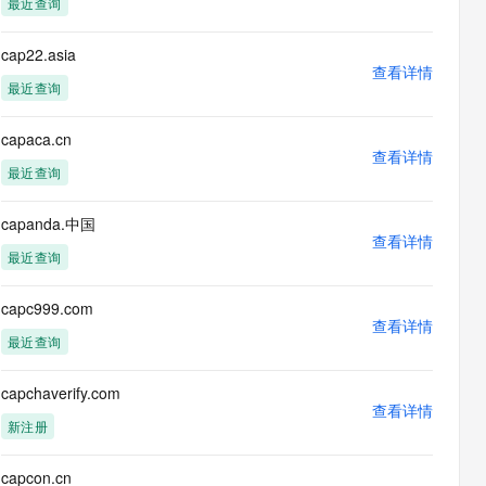
最近查询
息提取
与 AI 智能体进行实时音视频通话
从文本、图片、视频中提取结构化的属性信息
构建支持视频理解的 AI 音视频实时通话应用
cap22.asia
查看详情
t.diy 一步搞定创意建站
构建大模型应用的安全防护体系
最近查询
通过自然语言交互简化开发流程,全栈开发支持
通过阿里云安全产品对 AI 应用进行安全防护
capaca.cn
查看详情
最近查询
capanda.中国
查看详情
最近查询
capc999.com
查看详情
最近查询
capchaverify.com
查看详情
新注册
capcon.cn