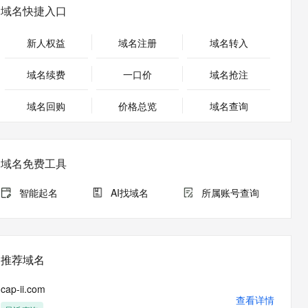
安全
畅自然，细节丰富
高表现力语音合成大模型，语音克隆听感自然
我要投诉
PolarDB
域名快捷入口
上云场景组合购
Qoder CN V1.7.0 发布
漫剧创作，剧本、分镜、视频高效生成
100%兼容MySQL、PostgreSQL，兼容Oracle，支持集中和分布式
覆盖90%+业务场景，专享组合折扣价
2V
VPN
Fun-ASR
新人权益
域名注册
域名转入
文戏情感细腻自然，动作戏激烈拳拳到肉，实现更强表演能力
支持中英文自由切换，具备更强的噪声鲁棒性
ernetes 版 ACK
云聚AI 严选权益
云安全中心 AI BAS 智能自动
SSL 证书
，一键激活高效办公新体验
理容器应用的 K8s 服务
精选AI产品，从模型到应用全链提效
化模拟渗透攻击产品发布
域名续费
一口价
域名抢注
堡垒机
AI 用量加速计划
DataWorks ChatBI 会话支持
应用
域名回购
价格总览
防火墙
域名查询
、识别商机，让客服更高效、服务更出色。
新老同享，达量后返
上传临时文件分析
千问办公
主机安全
NEW
的智能体编程平台
一站式AI生产力平台
域名免费工具
AI 应用及服务市场
伶鹊
企业级人与Agent协作平台，接入和调度多个数字员工
智能客服平台，对话机器人、对话分析、智能外呼
智能起名
AI找域名
所属账号查询
AI 应用
大模型服务平台百炼 - 全妙
大模型
应用创作平台
多模态内容创作工具，已接入 DeepSeek
自然语言处理
推荐域名
数据标注
cap-ii.com
机器学习
查看详情