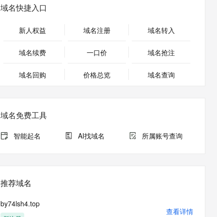
安全
畅自然，细节丰富
高表现力语音合成大模型，语音克隆听感自然
我要投诉
PolarDB
域名快捷入口
上云场景组合购
Milvus 弹性伸缩功能新增节
伴
漫剧创作，剧本、分镜、视频高效生成
100%兼容MySQL、PostgreSQL，兼容Oracle，支持集中和分布式
覆盖90%+业务场景，专享组合折扣价
点支持范围
2V
VPN
Fun-ASR
新人权益
域名注册
域名转入
文戏情感细腻自然，动作戏激烈拳拳到肉，实现更强表演能力
支持中英文自由切换，具备更强的噪声鲁棒性
ernetes 版 ACK
云聚AI 严选权益
AI 原生数据库服务发布
SSL 证书
，一键激活高效办公新体验
理容器应用的 K8s 服务
精选AI产品，从模型到应用全链提效
Agent 数据网关
域名续费
一口价
域名抢注
堡垒机
AI 用量加速计划
云原生数据库 PolarDB
应用
域名回购
价格总览
防火墙
域名查询
、识别商机，让客服更高效、服务更出色。
新老同享，达量后返
Agentic Database 发布
千问办公
主机安全
NEW
的智能体编程平台
一站式AI生产力平台
域名免费工具
AI 应用及服务市场
伶鹊
企业级人与Agent协作平台，接入和调度多个数字员工
智能客服平台，对话机器人、对话分析、智能外呼
智能起名
AI找域名
所属账号查询
AI 应用
大模型服务平台百炼 - 全妙
大模型
应用创作平台
多模态内容创作工具，已接入 DeepSeek
自然语言处理
推荐域名
数据标注
by74lsh4.top
机器学习
查看详情