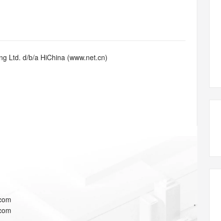
态智能体模型
旗舰 MoE 大模型，百万上下文与顶尖推理能力
图生视频，流
同享
万小智 AI 建站低至 15元/月
Qoder CN
AI 短剧/漫剧
云原生数据库 
快递物流查询
WordPress
成为服务伙
高校合作
点，立即开启云上创新
覆盖公网/内网、递归/权威、移动APP等全场景解析服务
送.CN域名，送备案服务码
基于千问大模型等，支持代码智能生成、研发智能问答
AI助力短剧
GLM-5.2
Wan2.7-T
Ubuntu
服务生态伙伴
视觉 Coding、空间感知、多模态思考等全面升级
1M上下文，专为长程任务能力而生
云工开物
企业应用
Works
Night Plan 支持 Qwen 3.8-Max
云原生大数据计算服务 MaxCompute
AI 办公
容器服务 Kub
NEW
Red Hat
30+ 款产品免费体验
Data Agent 驱动的一站式 Data+AI 开发治理平台
夜间 5 折，Qwen/Meoo/TokenPlan 客户专享
面向分析的企业级SaaS模式云数据仓库
AI智能应用
提供一站式管
科研合作
g Ltd. d/b/a HiChina (www.net.cn)
ERP
堂（旗舰版）
SUSE
智能客服
AI 应用构建
大模型原生
CRM
防护产品
2个月
自动承接线索
建站小程序
Qoder
大模型服务平台百炼-应用模版
OA 办公系统
HOT
NEW
面向真实软件
个人版上线、团队版降价；千问3.8-Max首发发尝鲜
丰富多元化的应用模版和解决方案
力提升
财税管理
模板建站
万有无界
大模型服务平台百炼-智能体
400电话
定制建站
的模型效果
灵活可视化地构建企业级 Agent
方案
广告营销
模板小程序
秒悟
人工智能平台 PAI
定制小程序
云端极速 AI 
新一代 AI 视频生成模型，深度适配广告营销等场景
AI Native 的算法工程平台，一站式完成建模、训练、推理服务部署
APP 开发
.com
建站系统
.com