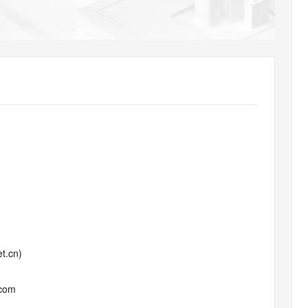
AI 应用
10分钟微调：让0.6B模型媲美235B模
多模态数据信
型
依托云原生高可用架构,实现Dify私有化部署
用1%尺寸在特定领域达到大模型90%以上效果
一个 AI 助手
超强辅助，Bol
即刻拥有 DeepSeek-R1 满血版
在企业官网、通讯软件中为客户提供 AI 客服
多种方案随心选，轻松解锁专属 DeepSeek
t.cn)
.com