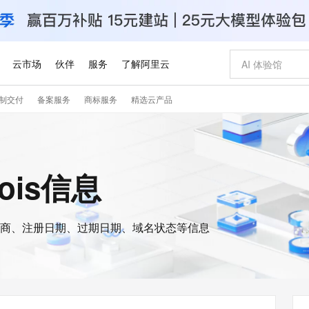
云市场
伙伴
服务
了解阿里云
制交付
备案服务
商标服务
精选云产品
AI 特惠
数据与 API
成为产品伙伴
企业增值服务
最佳实践
价格计算器
AI 场景体
基础软件
产品伙伴合
阿里云认证
市场活动
配置报价
大模型
自助选配和估算价格
新方式
睿译宝，AI翻译排版一步到位
智启 AI 普惠权益
产品生态集成认证中心
企业支持计划
云上春晚
域名与网站
千问官方 MaaS 平台，为开发者和 Agent 而生，新用户赠送 1 亿 + tokens 额度
AI Coding
阿里云Maa
2026 阿里云
云服务器 E
为企业打
数据集
Windows
大模型认证
模型
NEW
交付可用成果
值低价云产品抢先购
上传文档即自动完成翻译和格式还原
至高享 1亿+免费 tokens，加速 Al 应用落地
提供智能易用的域名与建站服务
智能编程，一键
安全可靠、
hois信息
产品生态伙伴
专家技术服务
云上奥运之旅
弹性计算合作
阿里云中企出
手机三要素
宝塔 Linux
全部认证
价格优势
有专属领域专家
GLM-5.2：长任务时代开源旗舰模型
阿里云 OPC 创新助力计划
千问大模型
即刻拥有 DeepS
AI 电商营销
对象存储 O
大模型
产品生态伙伴工作台
企业增值服务台
云栖战略参考
云存储合作计
云栖大会
身份实名认证
CentOS
训练营
推动算力普惠，释放技术红利
最高返9万
多领域专家智能体,一键组建 AI 虚拟交付团队
快速构建应用程序和网站，即刻迈出上云第一步
至高百万元 Token 补贴，加速一人公司成长
多元化、高性能、安全可靠的大模型服务
真正可用的 1M 上下文,一次完成代码全链路开发
轻松解锁专属 Dee
从图文生成到
云上的中国
数据库合作计
活动全景
短信
Docker
图片和
商、注册日期、过期日期、域名状态等信息
站式影视创作平台
Hermes Agent，打造自进化智能体
Token Plan 模型订阅计划
数字证书管理服务（原SSL证书）
5 分钟轻松部署
AI 广告创作
无影云电脑
企业成长
NEW
信息公告
看见新力量
云网络合作计
OCR 文字识别
JAVA
证享300元代金券
可视化编排打通从文字构思到成片全链路闭环
全托管，含MySQL、PostgreSQL、SQL Server、MariaDB多引擎
自主进化，持久记忆，越用越聪明
Qwen3.8-Max 首发尝鲜，限时加量 10 倍，夜间低至2折
实现全站HTTPS，呈现可信的WEB访问
图文、视频一
随时随地安
Kimi-K3
HappyHors
NEW
魔搭 Mode
loud
服务实践
官网公告
Kimi 最新旗舰模型，长程编程与推理利器
让文字生成流
金融模力时刻
Salesforce O
版
发票查验
全能环境
Claude Code + GStack 打造工程团队
千问办公，限时限量积分加倍
Qoder
低代码高效构
AI 建站
短信服务
型
NEW
作计划
计划
创新中心
魔搭 ModelSc
健康状态
理服务
让AI从“聊天伙伴”进化为能干活的“数字员工”
安装技能 GStack，拥有专属 AI 工程团队
你的AI工作搭子，覆盖日常办公高频场景
面向真实软件的智能体编程平台
0 代码专业建
客户案例
天气预报查询
操作系统
Deepseek-v4-pro
HappyHors
态合作计划