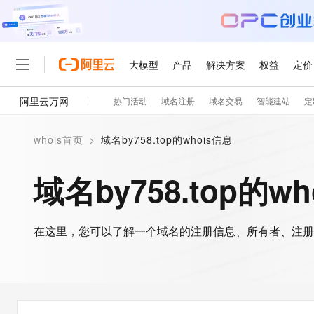
大模型
产品
解决方案
权益
定价
阿里云万网
热门活动
域名注册
域名交易
智能建站
定
大模型
产品
解决方案
权益
定价
云市场
伙伴
服务
了解阿里云
精选产品
精选解决方案
普惠上云
产品定价
精选商城
成为销售伙伴
售前咨询
为什么选择阿里云
千问AI平台
whois首页
>
域名by758.top的whois信息
了解云产品的定价详情
大模型服务平台百炼
千问办公，解锁你的工作
普惠上云 官方力荐
分销伙伴
在线服务
网站建设
什么是云计算
大
大模型服务与应用平台
企业级Agent产品，直接
云服务器38元/年起，超
域名by758.top的w
咨询伙伴
多端小程序
技术领先
云上成本管理
售后服务
轻量应用服务器
Agency Agents：拥
官方推荐返现计划
大模型
精选产品
精选解决方案
Salesforce 国际版订阅
稳定可靠
管理和优化成本
推荐新用户得奖励，单订单
销售伙伴合作计划
自助服务
友盟天域
安全合规
人工智能与机器学习
AI
文本生成
在这里，您可以了解一个域名的注册信息、所有者、注册
云数据库 RDS
HappyHorse 打造一
云工开物
无影生态合作计划
在线服务
观测云
分析师报告
高校专属算力普惠，学生认
计算
互联网应用开发
Qwen3.8-Max
HOT
Salesforce On Alibaba C
工单服务
智能体时代全能旗舰模型
Tuya 物联网平台阿里云
研究报告与白皮书
人工智能平台 PAI
快速拥有专属 OpenClaw
大模
Consulting Partner 合
大数据
容器
免费试用
短信专区
一站式AI开发、训练和推
蓝凌 OA
Qwen3.7-Plus
AI 大模型销售与服务生
现代化应用