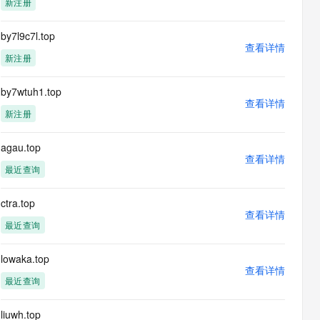
新注册
息提取
与 AI 智能体进行实时音视频通话
从文本、图片、视频中提取结构化的属性信息
构建支持视频理解的 AI 音视频实时通话应用
by7l9c7l.top
查看详情
t.diy 一步搞定创意建站
构建大模型应用的安全防护体系
新注册
通过自然语言交互简化开发流程,全栈开发支持
通过阿里云安全产品对 AI 应用进行安全防护
by7wtuh1.top
查看详情
新注册
agau.top
查看详情
最近查询
ctra.top
查看详情
最近查询
lowaka.top
查看详情
最近查询
liuwh.top