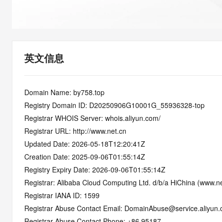
快速部署 Dify，高效搭建 
迁移与运维管理
10 分钟在聊天系统中增加
专有云
英文信息
Domain Name: by758.top
Registry Domain ID: D20250906G10001G_55936328-top
Registrar WHOIS Server: whois.aliyun.com/
Registrar URL: http://www.net.cn
Updated Date: 2026-05-18T12:20:41Z
Creation Date: 2025-09-06T01:55:14Z
Registry Expiry Date: 2026-09-06T01:55:14Z
Registrar: Alibaba Cloud Computing Ltd. d/b/a HiChina (www.ne
Registrar IANA ID: 1599
Registrar Abuse Contact Email: DomainAbuse@service.aliyun
Registrar Abuse Contact Phone: +86.95187