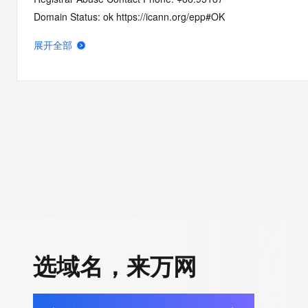
Domain Status: ok https://icann.org/epp#OK
Registry Registrant ID: REDACTED FOR PRIVACY
展开全部
Registrant Name: REDACTED FOR PRIVACY
Registrant Organization: REDACTED FOR PRIVACY
Registrant Street:  REDACTED FOR PRIVACY
Registrant City: REDACTED FOR PRIVACY
Registrant State/Province: fu jian
Registrant Postal Code: REDACTED FOR PRIVACY
Registrant Country: CN
Registrant Phone: REDACTED FOR PRIVACY
Registrant Phone Ext: REDACTED FOR PRIVACY
Registrant Fax: REDACTED FOR PRIVACY
Registrant Fax Ext: REDACTED FOR PRIVACY
Registrant Email: Please query the RDDS service of the Registrar
选域名，来万网
how to contact the Registrant, Admin, or Tech contact of the 
Registry Admin ID: REDACTED FOR PRIVACY
Admin Name: 