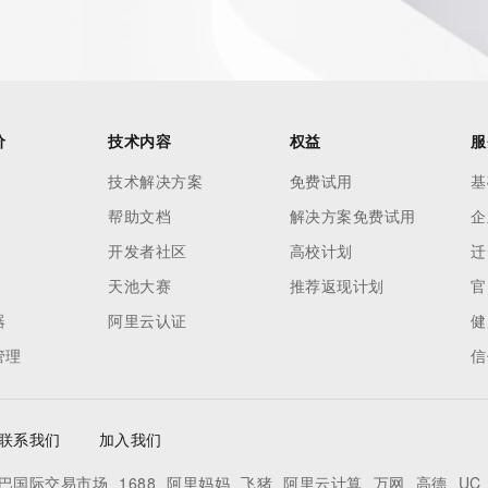
价
技术内容
权益
服
技术解决方案
免费试用
基
帮助文档
解决方案免费试用
企
开发者社区
高校计划
迁
天池大赛
推荐返现计划
官
器
阿里云认证
健
管理
信
联系我们
加入我们
巴国际交易市场
1688
阿里妈妈
飞猪
阿里云计算
万网
高德
UC