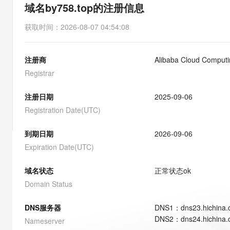
存储
天池大赛
能看、能想、能动手的多模
域名by758.top的注册信息
云解析DNS
解决方案免费试用 新老
电子合同
最高领取价值200元试用
安全
网络与CDN
AI 算法大赛
Qwen3-VL-Plus
获取时间
：
2026-08-07 04:54:08
畅捷通
大数据开发治理平台 Data
AI 产品 免费试用
网络
安全
云开发大赛
Tableau 订阅
1亿+ 大模型 tokens 和 
注册商
Alibaba Cloud Computin
可观测
入门学习赛
中间件
AI空中课堂在线直播课
云防火墙
140+云产品 免费试用
Registrar
大模型服务
上云与迁云
云原生的云上边界网络安全
产品新客免费试用，最长1
数据库
生态解决方案
注册日期
2025-09-06
千问AI平台-Token Plan
企业出海
大模型ACA认证体验
大数据计算
Registration Date(UTC)
助力企业全员 AI 认知与能
行业生态解决方案
政企业务
媒体服务
千问AI平台-模型体验
到期日期
2026-09-06
开发者生态解决方案
在线体验全尺寸、多种模态
Expiration Date(UTC)
企业服务与云通信
AI 开发和 AI 应用解决
Happy 系列大模型
域名与网站
域名状态
正常状态
ok
Domain Status
终端用户计算
DNS服务器
DNS
1
：
dns23.hichina
Serverless
大模型解决方案
DNS
2
：
dns24.hichina
Nameserver
开发工具