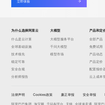
立即体验
Admin Organization: 
Admin Street: 
Admin City: 
Admin State/Province: 
Admin Postal Code: 
为什么选择阿里云
大模型
产品和定
Admin Country: 
什么是云计算
大模型服务平台
全部产品
Admin Phone: 
全球基础设施
千问大模型
免费试用
Admin Phone Ext: 
Admin Fax: 
技术领先
模型市场
产品动态
Admin Fax Ext: 
稳定可靠
产品定价
Admin Email: 
安全合规
配置报价
Registry Tech ID: REDACTED FOR PRIVACY
分析师报告
云上成本
Tech Name: 
Tech Organization: 
Tech Street: 
法律声明
Cookies政策
廉正举报
安全举报
Tech City: 
Tech State/Province: 
阿里巴巴集团
淘宝网
千问AI平台
天猫
全球速卖通
阿里巴