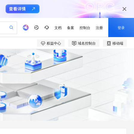
文档
备案
控制台
注册
登录
权益中心
域名控制台
移动端
验
作计划
器
AI 活动
专业服务
服务伙伴合作计划
开发者社区
加入我们
产品动态
服务平台百炼
阿里云 OPC 创新助力计划
一站式生成采购清单，支持单品或批量购买
S产品伙伴计划（繁花）
峰会
CS
造的大模型服务与应用开发平台
Qwen Audio：打造专属 AI 语音助手
一句话生成原生可编辑精美 PPT 文稿
AI 生产力先锋
Al MaaS 服务伙伴赋能合作
域名
博文
Careers
NEW
至高可申请百万元
Qwen3.8-Max 模型上线
开启高性价比 AI 编程新体验
弹性可伸缩的云计算服务
Qwen-Audio-3.0-Realtime 端到端实时语音角色扮演
输入一句话想法, 轻松生成专业的 PPT
先锋实践拓展 AI 生产力的边界
Token 补贴，五大权
计划
海大会
伙伴信用分合作计划
商标
问答
社会招聘
益加速 OPC 成功
eek-V4-Pro
SS
一键部署幻兽帕鲁游戏服务器
飞天发布时刻
HOT
Open Search 向量检索版支
划
备案
电子书
校园招聘
pSeek-V4-Pro
视频创作，一键激活电商全链路生产力
稳定、安全、高性价比、高性能的云存储服务
一键购买专属联机服务器，轻松开启游戏
所见，即是所愿
持视频检索 Pipeline 功能
更多支持
划
公司注册
镜像站
视频生成
语音识别与合成
专属 QwenPaw
漫剧工坊：一站式动画创作平台
AI 实训营
HOT
应用身份服务 (IDaaS)
合作伙伴培训与认证
划
上云迁移
站生成，高效打造优质广告素材
全接入的云上超级电脑
从聊天伙伴进化为能主动干活的本地数字员工
快速生产连贯的高质量长漫剧
从基础到进阶，Agent 创客手把手教你
OpenClaw 管理能力上线
e-1.1-T2V
Qwen3-TTS-Flash
lScope
我要反馈
查询合作伙伴
畅细腻的高质量视频
离线语音合成大模型，多语言方言自适应，低延迟高稳定
n Alibaba Cloud ISV 合作
代维服务
建企业门户网站
10 分钟搭建微信、支付宝小程序
MaxCompute MaxFrame 提
创新加速
ope
登录合作伙伴管理后台
我要建议
站，无忧落地极速上线
以可视化方式快速构建移动和 PC 门户网站
国内短信简单易用，安全可靠，秒级触达，全球覆盖200+国家和地区。
高效部署网站，快速应用到小程序
供自动弹性内存功能
e-1.1-I2V
Cosyvoice-V3-Flash