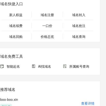
安全
畅自然，细节丰富
高表现力语音合成大模型，语音克隆听感自然
我要投诉
PolarDB
域名快捷入口
上云场景组合购
伴
Qoder CN V1.7.0 发布
漫剧创作，剧本、分镜、视频高效生成
100%兼容MySQL、PostgreSQL，兼容Oracle，支持集中和分布式
覆盖90%+业务场景，专享组合折扣价
2V
VPN
Fun-ASR
新人权益
域名注册
域名转入
文戏情感细腻自然，动作戏激烈拳拳到肉，实现更强表演能力
支持中英文自由切换，具备更强的噪声鲁棒性
ernetes 版 ACK
云聚AI 严选权益
云安全中心 AI BAS 智能自动
SSL 证书
，一键激活高效办公新体验
理容器应用的 K8s 服务
精选AI产品，从模型到应用全链提效
化模拟渗透攻击产品发布
域名续费
一口价
域名抢注
堡垒机
AI 用量加速计划
DataWorks ChatBI 会话支持
应用
域名回购
价格总览
防火墙
域名查询
、识别商机，让客服更高效、服务更出色。
新老同享，达量后返
上传临时文件分析
千问办公
主机安全
NEW
的智能体编程平台
一站式AI生产力平台
域名免费工具
AI 应用及服务市场
伶鹊
企业级人与Agent协作平台，接入和调度多个数字员工
智能客服平台，对话机器人、对话分析、智能外呼
智能起名
AI找域名
所属账号查询
AI 应用
大模型服务平台百炼 - 全妙
大模型
应用创作平台
多模态内容创作工具，已接入 DeepSeek
自然语言处理
推荐域名
数据标注
boo-boo.xin
机器学习
查看详情