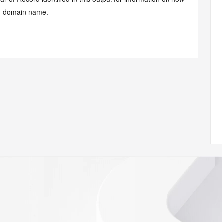
ied domain name.
Record identified in this output for information on how to 
 domain name.
cord identified in this output for information on how to 
 domain name.
Record identified in this output for information on how to 
 domain name.
com
w.icann.org/wicf/
Z <<<
//icann.org/epp