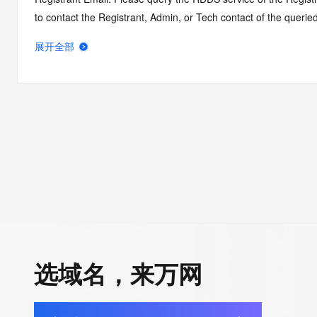
to contact the Registrant, Admin, or Tech contact of the quer
Admin Email: Please query the RDDS service of the Registrar of 
展开全部
contact the Registrant, Admin, or Tech contact of the queried
Tech Email: Please query the RDDS service of the Registrar of Re
contact the Registrant, Admin, or Tech contact of the queried
Name Server: NS7.ALIDNS.COM
Name Server: NS8.ALIDNS.COM
DNSSEC: unsigned
Billing Email: Please query the RDDS service of the Registrar of 
contact the Registrant, Admin, or Tech contact of the queried
Registrar Abuse Contact Email: domainabuse@service.aliyun.
Registrar Abuse Contact Phone: +86.1065985888
URL of the ICANN Whois Inaccuracy Complaint Form: https://ww
>>> Last update of WHOIS database: 2026-05-20T07:01:46.0
选域名，来万网
For more information on Whois status codes, please visit https: