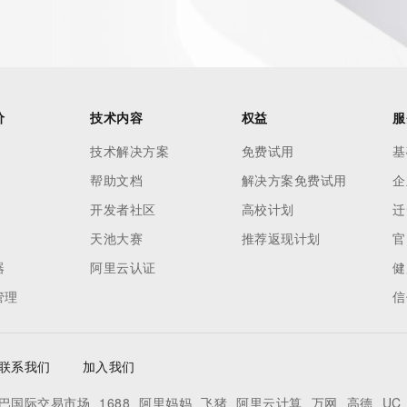
nal
 contain
our
价
技术内容
权益
服
o use any
技术解决方案
免费试用
基
ning
帮助文档
解决方案免费试用
企
data in
c processes
开发者社区
高校计划
迁
ored and
天池大赛
推荐返现计划
官
manently
器
阿里云认证
健
cregistry.com)
管理
信
联系我们
加入我们
巴国际交易市场
1688
阿里妈妈
飞猪
阿里云计算
万网
高德
UC