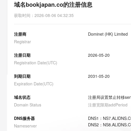
存储
天池大赛
能看、能想、能动手的多模
域名bookjapan.co的注册信息
云解析DNS
解决方案免费试用 新老
电子合同
最高领取价值200元试用
安全
网络与CDN
AI 算法大赛
Qwen3-VL-Plus
获取时间
：
2026-08-06 04:32:35
畅捷通
大数据开发治理平台 Data
AI 产品 免费试用
网络
安全
云开发大赛
Tableau 订阅
1亿+ 大模型 tokens 和 
注册商
Dominet (HK) Limited
可观测
入门学习赛
中间件
AI空中课堂在线直播课
云防火墙
140+云产品 免费试用
Registrar
大模型服务
上云与迁云
云原生的云上边界网络安全
产品新客免费试用，最长1
数据库
生态解决方案
注册日期
2026-05-20
千问AI平台-Token Plan
企业出海
大模型ACA认证体验
大数据计算
Registration Date(UTC)
助力企业全员 AI 认知与能
行业生态解决方案
政企业务
媒体服务
千问AI平台-模型体验
到期日期
2031-05-20
开发者生态解决方案
在线体验全尺寸、多种模态
Expiration Date(UTC)
企业服务与云通信
AI 开发和 AI 应用解决
Happy 系列大模型
域名与网站
域名状态
注册局设置禁止转移
ser
Domain Status
注册宽限期
addPeriod
终端用户计算
DNS服务器
DNS
1
：
NS7.ALIDNS.
Serverless
大模型解决方案
DNS
2
：
NS8.ALIDNS.
Nameserver
开发工具