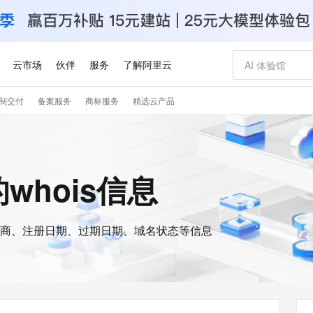
云市场
伙伴
服务
了解阿里云
制交付
备案服务
商标服务
精选云产品
AI 特惠
数据与 API
成为产品伙伴
企业增值服务
最佳实践
价格计算器
AI 场景体
基础软件
产品伙伴合
阿里云认证
市场活动
配置报价
大模型
自助选配和估算价格
步到位
智启 AI 普惠权益
产品生态集成认证中心
企业支持计划
云上春晚
域名与网站
Qwen Audio：打造专属 AI 语音助手
千问官方 MaaS 平台，为开发者和 Agent 而生，新用户赠送 1 亿 + tokens 额度
一句话生成原生
AI Coding
阿里云Maa
2026 阿里云
云服务器 E
为企业打
数据集
Windows
大模型认证
模型
NEW
NEW
格式还原
值低价云产品抢先购
至高享 1亿+免费 tokens，加速 Al 应用落地
提供智能易用的域名与建站服务
Qwen-Audio-3.0-Realtime 端到端实时语音角色扮演
输入一句话想法,
智能编程，一键
安全可靠、
的whois信息
产品生态伙伴
专家技术服务
云上奥运之旅
弹性计算合作
阿里云中企出
手机三要素
宝塔 Linux
全部认证
价格优势
开源旗舰模型
即刻拥有 DeepSeek-V4-Pro
阿里云 OPC 创新助力计划
千问大模型
一键部署幻兽
AI 电商营销
对象存储 O
大模型
产品生态伙伴工作台
企业增值服务台
云栖战略参考
云存储合作计
云栖大会
身份实名认证
CentOS
训练营
推动算力普惠，释放技术红利
最高返9万
真正可用的 1M 上下文,一次完成代码全链路开发
快速构建应用程序和网站，即刻迈出上云第一步
轻松解锁专属 DeepSeek-V4-Pro
至高百万元 Token 补贴，加速一人公司成长
多元化、高性能、安全可靠的大模型服务
一键购买专属
从图文生成到
云上的中国
数据库合作计
活动全景
短信
Docker
图片和
商、注册日期、过期日期、域名状态等信息
自进化智能体
5 分钟轻松部署专属 QwenPaw
Token Plan 模型订阅计划
数字证书管理服务（原SSL证书）
高效搭建 AI
AI 广告创作
无影云电脑
企业成长
NEW
HOT
信息公告
看见新力量
云网络合作计
OCR 文字识别
JAVA
越聪明
证享300元代金券
全托管，含MySQL、PostgreSQL、SQL Server、MariaDB多引擎
Qwen3.8-Max 首发尝鲜，限时加量 10 倍，夜间低至2折
实现全站 HTTPS，呈现可信的 Web 访问
从聊天伙伴进化为能主动干活的本地数字员工
图文、视频一
随时随地安
Kimi-K3
HappyHors
NEW
魔搭 Mode
loud
服务实践
官网公告
Kimi 最新旗舰模型，长程编程与推理利器
让文字生成流
金融模力时刻
Salesforce O
版
发票查验
全能环境
Claude Code + GStack 打造工程团队
千问办公，限时限量积分加倍
Qoder
低代码高效构
AI 建站
短信服务
型
NEW
作计划
计划
创新中心
魔搭 ModelSc
健康状态
理服务
让AI从“聊天伙伴”进化为能干活的“数字员工”
安装技能 GStack，拥有专属 AI 工程团队
你的AI工作搭子，覆盖日常办公高频场景
面向真实软件的智能体编程平台
0 代码专业建
客户案例
天气预报查询
操作系统
Deepseek-v4-pro
HappyHors
态合作计划