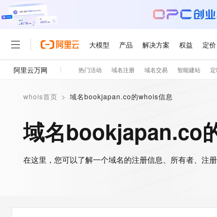
大模型
产品
解决方案
权益
定价
阿里云万网
热门活动
域名注册
域名交易
智能建站
定
大模型
产品
解决方案
权益
定价
云市场
伙伴
服务
了解阿里云
精选产品
精选解决方案
普惠上云
产品定价
精选商城
成为销售伙伴
售前咨询
为什么选择阿里云
千问AI平台
whois首页
>
域名bookjapan.co的whois信息
了解云产品的定价详情
大模型服务平台百炼
睿译宝，AI翻译排版一
普惠上云 官方力荐
分销伙伴
在线服务
网站建设
什么是云计算
大
大模型服务与应用平台
上传文档即自动完成翻译和
云服务器38元/年起，超
域名bookjapan.co
咨询伙伴
多端小程序
技术领先
云上成本管理
售后服务
轻量应用服务器
GLM-5.2：长任务时代
官方推荐返现计划
大模型
精选产品
精选解决方案
Salesforce 国际版订阅
稳定可靠
管理和优化成本
推荐新用户得奖励，单订单
销售伙伴合作计划
自助服务
友盟天域
安全合规
人工智能与机器学习
AI
文本生成
在这里，您可以了解一个域名的注册信息、所有者、注册
云数据库 RDS
Hermes Agent，打造
云工开物
无影生态合作计划
在线服务
观测云
分析师报告
自主进化，持久记忆，越用
高校专属算力普惠，学生认
计算
互联网应用开发
Qwen3.8-Max
HOT
Salesforce On Alibaba C
工单服务
智能体时代全能旗舰模型
Tuya 物联网平台阿里云
研究报告与白皮书
人工智能平台 PAI
快速拥有专属 OpenClaw
大模
Consulting Partner 合
大数据
容器
免费试用
短信专区
一站式AI开发、训练和推
蓝凌 OA
Qwen3.7-Plus
AI 大模型销售与服务生
现代化应用