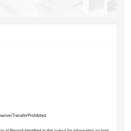
AI 应用
10分钟微调：让0.6B模型媲美235B模
多模态数据信
型
依托云原生高可用架构,实现Dify私有化部署
用1%尺寸在特定领域达到大模型90%以上效果
一个 AI 助手
超强辅助，Bol
即刻拥有 DeepSeek-R1 满血版
在企业官网、通讯软件中为客户提供 AI 客服
多种方案随心选，轻松解锁专属 DeepSeek
#serverTransferProhibited
 of Record identified in this output for information on how 