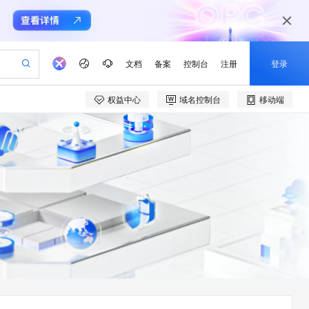
文档
备案
控制台
注册
登录
权益中心
域名控制台
移动端
验
作计划
器
AI 活动
专业服务
服务伙伴合作计划
开发者社区
加入我们
产品动态
服务平台百炼
阿里云 OPC 创新助力计划
一站式生成采购清单，支持单品或批量购买
可编辑精美 PPT 文稿
S产品伙伴计划（繁花）
峰会
CS
造的大模型服务与应用开发平台
Agency Agents：拥有专属领域专家
AI 生产力先锋
Al MaaS 服务伙伴赋能合作
域名
博文
Careers
PolarDB Agentic Database
至高可申请百万元
 轻松生成专业的 PPT
开启高性价比 AI 编程新体验
弹性可伸缩的云计算服务
先锋实践拓展 AI 生产力的边界
发布
多领域专家智能体,一键组建 AI 虚拟交付团队
Token 补贴，五大权
计划
海大会
伙伴信用分合作计划
商标
问答
社会招聘
益加速 OPC 成功
帕鲁游戏服务器
SS
HappyHorse 打造一站式影视创作平台
飞天发布时刻
HOT
秒悟 Meoo CLI 支持一键部
划
备案
电子书
校园招聘
联机服务器，轻松开启游戏
视频创作，一键激活电商全链路生产力
稳定、安全、高性价比、高性能的云存储服务
所见，即是所愿
署项目至阿里云账号
可视化编排打通从文字构思到成片全链路闭环
更多支持
划
公司注册
镜像站
视频生成
语音识别与合成
 智能体与工作流应用
漫剧工坊：一站式动画创作平台
AI 实训营
Flink OSS 支持
合作伙伴培训与认证
划
上云迁移
站生成，高效打造优质广告素材
全接入的云上超级电脑
通过阿里云百炼高效搭建AI应用,助力高效开发
快速生产连贯的高质量长漫剧
从基础到进阶，Agent 创客手把手教你
AssumeRole 角色自定义
e-1.1-T2V
Qwen3-TTS-Flash
lScope
我要反馈
查询合作伙伴
畅细腻的高质量视频
离线语音合成大模型，多语言方言自适应，低延迟高稳定
n Alibaba Cloud ISV 合作
代维服务
建企业门户网站
10 分钟搭建微信、支付宝小程序
百炼 Qwen3.7-Flash 系列模
创新加速
ope
登录合作伙伴管理后台
我要建议
站，无忧落地极速上线
以可视化方式快速构建移动和 PC 门户网站
国内短信简单易用，安全可靠，秒级触达，全球覆盖200+国家和地区。
高效部署网站，快速应用到小程序
型发布
e-1.1-I2V
Cosyvoice-V3-Flash