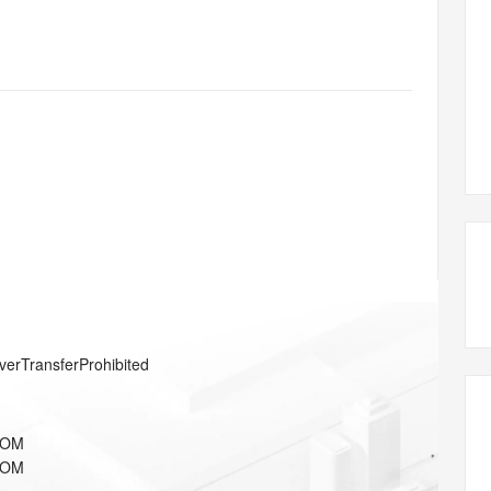
态智能体模型
旗舰 MoE 大模型，百万上下文与顶尖推理能力
图生视频，流
同享
万小智 AI 建站低至 15元/月
Qoder CN
AI 短剧/漫剧
云原生数据库 
快递物流查询
WordPress
成为服务伙
高校合作
点，立即开启云上创新
覆盖公网/内网、递归/权威、移动APP等全场景解析服务
送.CN域名，送备案服务码
基于千问大模型等，支持代码智能生成、研发智能问答
AI助力短剧
GLM-5.2
Wan2.7-T
Ubuntu
服务生态伙伴
视觉 Coding、空间感知、多模态思考等全面升级
1M上下文，专为长程任务能力而生
云工开物
企业应用
Works
Night Plan 支持 Qwen 3.8-Max
云原生大数据计算服务 MaxCompute
AI 办公
容器服务 Kub
NEW
Red Hat
30+ 款产品免费体验
Data Agent 驱动的一站式 Data+AI 开发治理平台
夜间 5 折，Qwen/Meoo/TokenPlan 客户专享
面向分析的企业级SaaS模式云数据仓库
AI智能应用
提供一站式管
科研合作
ERP
堂（旗舰版）
SUSE
智能客服
AI 应用构建
大模型原生
CRM
防护产品
2个月
自动承接线索
建站小程序
Qoder
大模型服务平台百炼-应用模版
OA 办公系统
HOT
NEW
面向真实软件
个人版上线、团队版降价；千问3.8-Max首发发尝鲜
丰富多元化的应用模版和解决方案
力提升
财税管理
模板建站
万有无界
大模型服务平台百炼-智能体
400电话
定制建站
的模型效果
灵活可视化地构建企业级 Agent
方案
广告营销
模板小程序
秒悟
人工智能平台 PAI
verTransferProhibited
定制小程序
云端极速 AI 
新一代 AI 视频生成模型，深度适配广告营销等场景
AI Native 的算法工程平台，一站式完成建模、训练、推理服务部署
APP 开发
COM
建站系统
COM