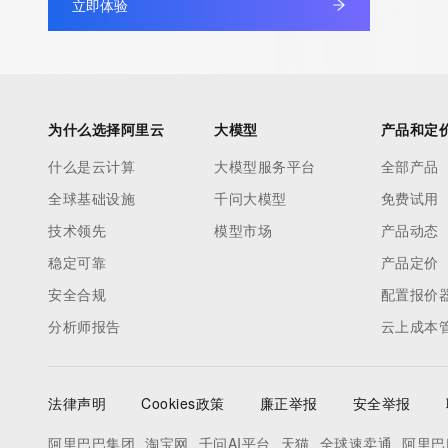
立即体验
The registration data available in this service is limited. Additio
data may be available at https://lookup.icann.org
The Whois and RDAP services are provided by CentralNic, and
information pertaining to Internet domain names registered by 
为什么选择阿里云
大模型
产品和定
our customers. By using this service you are agreeing (1) not t
什么是云计算
大模型服务平台
全部产品
information presented here for any purpose other than determi
全球基础设施
千问大模型
免费试用
ownership of domain names, (2) not to store or reproduce this 
any way, (3) not to use any high-volume, automated, electroni
技术领先
模型市场
产品动态
to obtain data from this service. Abuse of this service is monit
稳定可靠
产品定价
actions in contravention of these terms will result in being per
安全合规
配置报价
blacklisted. All data is (c) CentralNic Ltd (https://www.centralni
分析师报告
云上成本
Access to the Whois and RDAP services is rate limited.
法律声明
Cookies政策
廉正举报
安全举报
阿里巴巴集团
淘宝网
千问AI平台
天猫
全球速卖通
阿里巴