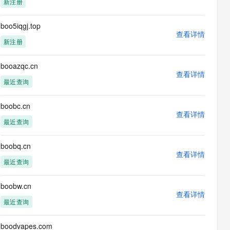
新注册
息提取
与 AI 智能体进行实时音视频通话
从文本、图片、视频中提取结构化的属性信息
构建支持视频理解的 AI 音视频实时通话应用
boo5iqgj.top
查看详情
t.diy 一步搞定创意建站
构建大模型应用的安全防护体系
新注册
通过自然语言交互简化开发流程,全栈开发支持
通过阿里云安全产品对 AI 应用进行安全防护
booazqc.cn
查看详情
最近查询
boobc.cn
查看详情
最近查询
boobq.cn
查看详情
最近查询
boobw.cn
查看详情
最近查询
boodvapes.com