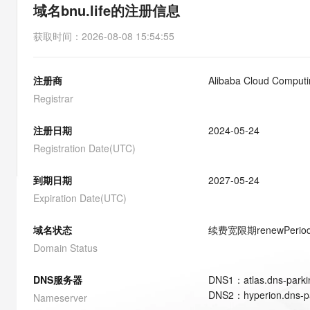
存储
天池大赛
能看、能想、能动手的多模
域名bnu.life的注册信息
云解析DNS
解决方案免费试用 新老
电子合同
最高领取价值200元试用
安全
网络与CDN
AI 算法大赛
Qwen3-VL-Plus
获取时间
：
2026-08-08 15:54:55
畅捷通
大数据开发治理平台 Data
AI 产品 免费试用
网络
安全
云开发大赛
Tableau 订阅
1亿+ 大模型 tokens 和 
注册商
Alibaba Cloud Computin
可观测
入门学习赛
中间件
AI空中课堂在线直播课
云防火墙
140+云产品 免费试用
Registrar
大模型服务
上云与迁云
云原生的云上边界网络安全
产品新客免费试用，最长1
数据库
生态解决方案
注册日期
2024-05-24
千问AI平台-Token Plan
企业出海
大模型ACA认证体验
大数据计算
Registration Date(UTC)
助力企业全员 AI 认知与能
行业生态解决方案
政企业务
媒体服务
千问AI平台-模型体验
到期日期
2027-05-24
开发者生态解决方案
在线体验全尺寸、多种模态
Expiration Date(UTC)
企业服务与云通信
AI 开发和 AI 应用解决
Happy 系列大模型
域名与网站
域名状态
续费宽限期
renewPerio
Domain Status
终端用户计算
DNS服务器
DNS
1
：
atlas.dns-park
Serverless
大模型解决方案
DNS
2
：
hyperion.dns-
Nameserver
开发工具