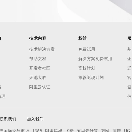
 reasonably confirmed that the requester holds a specific 
thheld data. Access to the data provided by Identity Digital 
ttps://www.identity.digital/about/policies/whois-layered-
stry Operators reserve the right to modify these terms at 
icy."

价
技术内容
权益
服
技术解决方案
免费试用
基
帮助文档
解决方案免费试用
企
开发者社区
高校计划
迁
天池大赛
推荐返现计划
官
器
阿里云认证
健
管理
信
联系我们
加入我们
巴国际交易市场
1688
阿里妈妈
飞猪
阿里云计算
万网
高德
UC