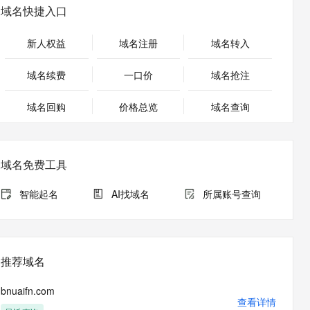
安全
畅自然，细节丰富
高表现力语音合成大模型，语音克隆听感自然
我要投诉
PolarDB
域名快捷入口
上云场景组合购
Milvus 弹性伸缩功能新增节
伴
漫剧创作，剧本、分镜、视频高效生成
100%兼容MySQL、PostgreSQL，兼容Oracle，支持集中和分布式
覆盖90%+业务场景，专享组合折扣价
点支持范围
2V
VPN
Fun-ASR
新人权益
域名注册
域名转入
文戏情感细腻自然，动作戏激烈拳拳到肉，实现更强表演能力
支持中英文自由切换，具备更强的噪声鲁棒性
ernetes 版 ACK
云聚AI 严选权益
AI 原生数据库服务发布
SSL 证书
，一键激活高效办公新体验
理容器应用的 K8s 服务
精选AI产品，从模型到应用全链提效
Agent 数据网关
域名续费
一口价
域名抢注
堡垒机
AI 用量加速计划
云原生数据库 PolarDB
应用
域名回购
价格总览
防火墙
域名查询
、识别商机，让客服更高效、服务更出色。
新老同享，达量后返
Agentic Database 发布
千问办公
主机安全
NEW
的智能体编程平台
一站式AI生产力平台
域名免费工具
AI 应用及服务市场
伶鹊
企业级人与Agent协作平台，接入和调度多个数字员工
智能客服平台，对话机器人、对话分析、智能外呼
智能起名
AI找域名
所属账号查询
AI 应用
大模型服务平台百炼 - 全妙
大模型
应用创作平台
多模态内容创作工具，已接入 DeepSeek
自然语言处理
推荐域名
数据标注
bnuaifn.com
机器学习
查看详情