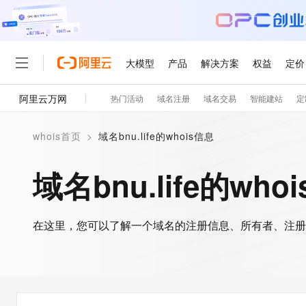
大模型
产品
解决方案
权益
定价
阿里云万网
热门活动
域名注册
域名交易
智能建站
定
大模型
产品
解决方案
权益
定价
云市场
伙伴
服务
了解阿里云
精选产品
精选解决方案
普惠上云
产品定价
精选商城
成为销售伙伴
售前咨询
为什么选择阿里云
千问AI平台
whois首页
>
域名bnu.life的whois信息
了解云产品的定价详情
大模型服务平台百炼
千问办公，解锁你的工作
普惠上云 官方力荐
分销伙伴
在线服务
网站建设
什么是云计算
大
大模型服务与应用平台
企业级Agent产品，直接
云服务器38元/年起，超
域名bnu.life的who
咨询伙伴
多端小程序
技术领先
云上成本管理
售后服务
轻量应用服务器
Agency Agents：拥
官方推荐返现计划
大模型
精选产品
精选解决方案
Salesforce 国际版订阅
稳定可靠
管理和优化成本
推荐新用户得奖励，单订单
销售伙伴合作计划
自助服务
友盟天域
安全合规
人工智能与机器学习
AI
文本生成
在这里，您可以了解一个域名的注册信息、所有者、注册
云数据库 RDS
HappyHorse 打造一
云工开物
无影生态合作计划
在线服务
观测云
分析师报告
高校专属算力普惠，学生认
计算
互联网应用开发
Qwen3.8-Max
HOT
Salesforce On Alibaba C
工单服务
智能体时代全能旗舰模型
Tuya 物联网平台阿里云
研究报告与白皮书
人工智能平台 PAI
快速拥有专属 OpenClaw
大模
Consulting Partner 合
大数据
容器
免费试用
短信专区
一站式AI开发、训练和推
蓝凌 OA
Qwen3.7-Plus
AI 大模型销售与服务生
现代化应用