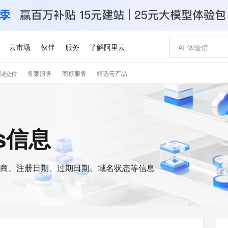
云市场
伙伴
服务
了解阿里云
制交付
备案服务
商标服务
精选云产品
AI 特惠
数据与 API
成为产品伙伴
企业增值服务
最佳实践
价格计算器
AI 场景体
基础软件
产品伙伴合
阿里云认证
市场活动
配置报价
大模型
自助选配和估算价格
新方式
睿译宝，AI翻译排版一步到位
智启 AI 普惠权益
产品生态集成认证中心
企业支持计划
云上春晚
域名与网站
千问官方 MaaS 平台，为开发者和 Agent 而生，新用户赠送 1 亿 + tokens 额度
Qwen Aud
AI Coding
阿里云Maa
2026 阿里云
云服务器 E
为企业打
数据集
Windows
大模型认证
模型
NEW
NEW
交付可用成果
值低价云产品抢先购
上传文档即自动完成翻译和格式还原
至高享 1亿+免费 tokens，加速 Al 应用落地
提供智能易用的域名与建站服务
智能编程，一键
安全可靠、
is信息
产品生态伙伴
专家技术服务
云上奥运之旅
弹性计算合作
阿里云中企出
手机三要素
宝塔 Linux
全部认证
价格优势
有专属领域专家
GLM-5.2：长任务时代开源旗舰模型
阿里云 OPC 创新助力计划
千问大模型
即刻拥有 DeepS
AI 电商营销
对象存储 O
大模型
产品生态伙伴工作台
企业增值服务台
云栖战略参考
云存储合作计
云栖大会
身份实名认证
CentOS
训练营
推动算力普惠，释放技术红利
最高返9万
多领域专家智能体,一键组建 AI 虚拟交付团队
快速构建应用程序和网站，即刻迈出上云第一步
至高百万元 Token 补贴，加速一人公司成长
多元化、高性能、安全可靠的大模型服务
真正可用的 1M 上下文,一次完成代码全链路开发
轻松解锁专属 Dee
从图文生成到
云上的中国
数据库合作计
活动全景
短信
Docker
图片和
商、注册日期、过期日期、域名状态等信息
站式影视创作平台
Hermes Agent，打造自进化智能体
Token Plan 模型订阅计划
数字证书管理服务（原SSL证书）
5 分钟轻松部署
AI 广告创作
无影云电脑
企业成长
NEW
信息公告
看见新力量
云网络合作计
OCR 文字识别
JAVA
证享300元代金券
可视化编排打通从文字构思到成片全链路闭环
全托管，含MySQL、PostgreSQL、SQL Server、MariaDB多引擎
自主进化，持久记忆，越用越聪明
Qwen3.8-Max 首发尝鲜，限时加量 10 倍，夜间低至2折
实现全站HTTPS，呈现可信的WEB访问
图文、视频一
随时随地安
Kimi-K3
HappyHors
NEW
魔搭 Mode
loud
服务实践
官网公告
Kimi 最新旗舰模型，长程编程与推理利器
让文字生成流
金融模力时刻
Salesforce O
版
发票查验
全能环境
Claude Code + GStack 打造工程团队
千问办公，限时限量积分加倍
Qoder
低代码高效构
AI 建站
短信服务
型
NEW
作计划
计划
创新中心
魔搭 ModelSc
健康状态
理服务
让AI从“聊天伙伴”进化为能干活的“数字员工”
安装技能 GStack，拥有专属 AI 工程团队
你的AI工作搭子，覆盖日常办公高频场景
面向真实软件的智能体编程平台
0 代码专业建
客户案例
天气预报查询
操作系统
Deepseek-v4-pro
HappyHors
态合作计划