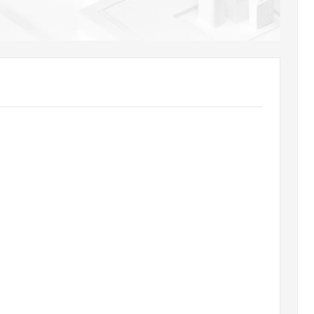
AI 应用
10分钟微调：让0.6B模型媲美235B模
多模态数据信
型
依托云原生高可用架构,实现Dify私有化部署
用1%尺寸在特定领域达到大模型90%以上效果
一个 AI 助手
超强辅助，Bol
即刻拥有 DeepSeek-R1 满血版
在企业官网、通讯软件中为客户提供 AI 客服
多种方案随心选，轻松解锁专属 DeepSeek