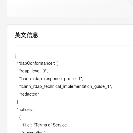
快速部署 Dify，高效搭建 
迁移与运维管理
10 分钟在聊天系统中增加
专有云
英文信息
{

  "rdapConformance": [

    "rdap_level_0",

    "icann_rdap_response_profile_1",

    "icann_rdap_technical_implementation_guide_1",

    "redacted"

  ],

  "notices": [

    {

      "title": "Terms of Service",

      "description": [
