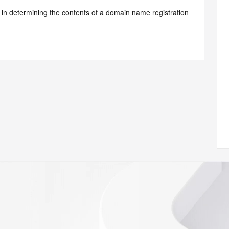
d by Identity Digital or, if the record pertains to a TLD not 
istry Operator for informational purposes only, and neither 
y. This service is intended only for query-based access. You 
at, under no circumstances will you use this data to (a) 
telephone, or facsimile of mass unsolicited, commercial 
ient's own existing customers; or (b) enable high volume, 
systems of Identity Digital, a Registrar, or Registry 
mes or modify existing registrations. When using the 
 is not a replacement for standard EPP commands to the 
red domain objects. The RDAP service may be scheduled for 
es to the RDAP services are throttled. If too many 
ime, the service will begin to reject further queries for a 
buse of the RDAP system through data mining is mitigated 
. Where applicable, the presence of a [Non-Public Data] 
to applicable data privacy laws or requirements. Should you 
 available through the registrar URL listed above. Access to 