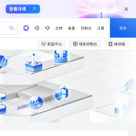
文档
备案
控制台
注册
登录
权益中心
域名控制台
移动端
验
作计划
器
AI 活动
专业服务
服务伙伴合作计划
开发者社区
加入我们
产品动态
服务平台百炼
阿里云 OPC 创新助力计划
一站式生成采购清单，支持单品或批量购买
io：打造专属 AI 语音助手
S产品伙伴计划（繁花）
峰会
CS
造的大模型服务与应用开发平台
一句话生成原生可编辑精美 PPT 文稿
AI 生产力先锋
Al MaaS 服务伙伴赋能合作
域名
博文
Careers
至高可申请百万元
Qwen3.8-Max 模型上线
开启高性价比 AI 编程新体验
弹性可伸缩的云计算服务
Qwen-Audio-3.0-Realtime 端到端实时语音角色扮演
输入一句话想法, 轻松生成专业的 PPT
先锋实践拓展 AI 生产力的边界
Token 补贴，五大权
计划
海大会
伙伴信用分合作计划
商标
问答
社会招聘
益加速 OPC 成功
eek-V4-Pro
SS
一键部署幻兽帕鲁游戏服务器
飞天发布时刻
HOT
Open Search 向量检索版支
划
备案
电子书
校园招聘
pSeek-V4-Pro
视频创作，一键激活电商全链路生产力
稳定、安全、高性价比、高性能的云存储服务
一键购买专属联机服务器，轻松开启游戏
所见，即是所愿
持视频检索 Pipeline 功能
更多支持
划
公司注册
镜像站
视频生成
语音识别与合成
专属 QwenPaw
漫剧工坊：一站式动画创作平台
AI 实训营
HOT
应用身份服务 (IDaaS)
合作伙伴培训与认证
划
上云迁移
站生成，高效打造优质广告素材
全接入的云上超级电脑
从聊天伙伴进化为能主动干活的本地数字员工
快速生产连贯的高质量长漫剧
从基础到进阶，Agent 创客手把手教你
OpenClaw 管理能力上线
e-1.1-T2V
Qwen3-TTS-Flash
lScope
我要反馈
查询合作伙伴
畅细腻的高质量视频
离线语音合成大模型，多语言方言自适应，低延迟高稳定
n Alibaba Cloud ISV 合作
代维服务
建企业门户网站
10 分钟搭建微信、支付宝小程序
MaxCompute MaxFrame 提
创新加速
ope
登录合作伙伴管理后台
我要建议
站，无忧落地极速上线
以可视化方式快速构建移动和 PC 门户网站
国内短信简单易用，安全可靠，秒级触达，全球覆盖200+国家和地区。
高效部署网站，快速应用到小程序
供自动弹性内存功能
e-1.1-I2V
Cosyvoice-V3-Flash