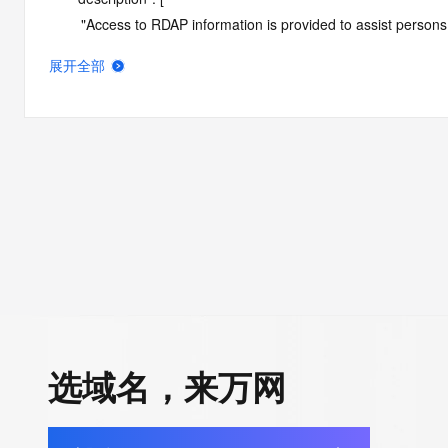
        "Access to RDAP information is provided to assist persons in determining the contents of a domain name registration 
record in the registry database. The data in this record is provide
展开全部
operated by Identity Digital, then the corresponding primary Reg
Identity Digital nor the Registry Operator guarantee its accurac
agree that you will use this data only for lawful purposes and th
allow, enable, or otherwise support the transmission by e-mail, 
advertising or solicitations to entities other than the data recip
automated, electronic processes that send queries or data to the 
Operator except as reasonably necessary to register domain na
RDAP service, please consider the following: the RDAP service
SRS service. RDAP is not considered authoritative for registe
downtime during production or OT&E maintenance periods. Queri
queries are received from a single IP address within a specified t
period of time to prevent disruption of RDAP service access. A
选域名，来万网
by detecting and limiting bulk query access from single sources
tag indicates that such data is not made publicly available due 
wish to contact the registrant, please refer to the RDAP records