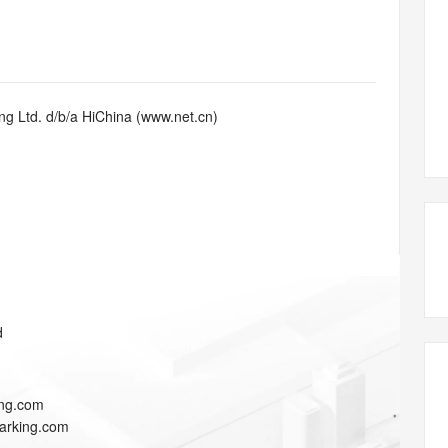
态智能体模型
旗舰 MoE 大模型，百万上下文与顶尖推理能力
图生视频，流
同享
万小智 AI 建站低至 15元/月
Qoder CN
AI 短剧/漫剧
云原生数据库 
快递物流查询
WordPress
成为服务伙
高校合作
点，立即开启云上创新
覆盖公网/内网、递归/权威、移动APP等全场景解析服务
送.CN域名，送备案服务码
基于千问大模型等，支持代码智能生成、研发智能问答
AI助力短剧
GLM-5.2
Wan2.7-T
Ubuntu
服务生态伙伴
视觉 Coding、空间感知、多模态思考等全面升级
1M上下文，专为长程任务能力而生
云工开物
企业应用
Works
Night Plan 支持 Qwen 3.8-Max
云原生大数据计算服务 MaxCompute
AI 办公
容器服务 Kub
NEW
Red Hat
30+ 款产品免费体验
Data Agent 驱动的一站式 Data+AI 开发治理平台
夜间 5 折，Qwen/Meoo/TokenPlan 客户专享
面向分析的企业级SaaS模式云数据仓库
AI智能应用
提供一站式管
科研合作
g Ltd. d/b/a HiChina (www.net.cn)
ERP
堂（旗舰版）
SUSE
智能客服
AI 应用构建
大模型原生
CRM
防护产品
2个月
自动承接线索
建站小程序
Qoder
大模型服务平台百炼-应用模版
OA 办公系统
HOT
NEW
面向真实软件
个人版上线、团队版降价；千问3.8-Max首发发尝鲜
丰富多元化的应用模版和解决方案
力提升
财税管理
模板建站
万有无界
大模型服务平台百炼-智能体
400电话
定制建站
的模型效果
灵活可视化地构建企业级 Agent
方案
广告营销
模板小程序
秒悟
人工智能平台 PAI
d
定制小程序
云端极速 AI 
新一代 AI 视频生成模型，深度适配广告营销等场景
AI Native 的算法工程平台，一站式完成建模、训练、推理服务部署
APP 开发
ing.com
建站系统
parking.com