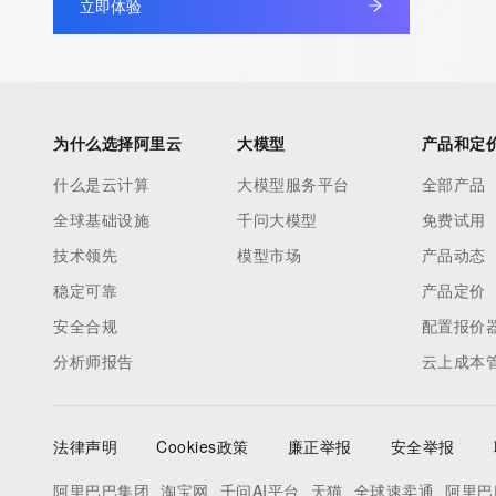
立即体验
non-public data may be provided, upon request, where it can be
legitimate interest and a proper legal basis for accessing the wi
can be requested by submitting a request via the form found at h
access/ Identity Digital Inc. and, if applicable, the primary Regi
any time. By submitting this query, you agree to abide by this pol
为什么选择阿里云
大模型
产品和定
      ],

什么是云计算
大模型服务平台
全部产品
      "links": [

全球基础设施
千问大模型
免费试用
        {

          "value": "https://rdap.identitydigital.services/rdap/domain/bnu.life",

技术领先
模型市场
产品动态
          "rel": "terms-of-service",

稳定可靠
产品定价
          "href": "https://www.identity.digital/policies/rdds-access-policy",

安全合规
配置报价
          "type": "text/html"

分析师报告
云上成本
        }

      ]

    },

法律声明
Cookies政策
廉正举报
安全举报
    {

      "title": "Status Codes",

阿里巴巴集团
淘宝网
千问AI平台
天猫
全球速卖通
阿里巴