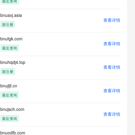
最近查询
息提取
与 AI 智能体进行实时音视频通话
从文本、图片、视频中提取结构化的属性信息
构建支持视频理解的 AI 音视频实时通话应用
bnuaxj.asia
查看详情
t.diy 一步搞定创意建站
构建大模型应用的安全防护体系
新注册
通过自然语言交互简化开发流程,全栈开发支持
通过阿里云安全产品对 AI 应用进行安全防护
bnufgk.com
查看详情
最近查询
bnuhqdj4.top
查看详情
新注册
bnujljf.cn
查看详情
最近查询
bnujsch.com
查看详情
最近查询
bnuodfb.com