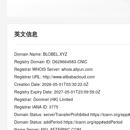
快速部署 Dify，高效搭建 
迁移与运维管理
10 分钟在聊天系统中增加
专有云
英文信息
Domain Name: BLOBEL.XYZ
Registry Domain ID: D629664583-CNIC
Registrar WHOIS Server: whois.aliyun.com
Registrar URL: http://www.alibabacloud.com
Creation Date: 2026-05-01T03:30:22.0Z
Registry Expiry Date: 2027-05-01T23:59:59.0Z
Registrar: Dominet (HK) Limited
Registrar IANA ID: 3775
Domain Status: serverTransferProhibited https://icann.org/epp
Domain Status: addPeriod https://icann.org/epp#addPeriod
Name Server: NS1.AFTERNIC.COM