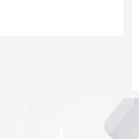
.com
w.icann.org/wicf/
Z <<<
//icann.org/epp
RDAP: please visit
<
nal
 contain
our