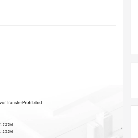
态智能体模型
旗舰 MoE 大模型，百万上下文与顶尖推理能力
图生视频，流
同享
万小智 AI 建站低至 15元/月
Qoder CN
AI 短剧/漫剧
云原生数据库 
快递物流查询
WordPress
成为服务伙
高校合作
点，立即开启云上创新
覆盖公网/内网、递归/权威、移动APP等全场景解析服务
送.CN域名，送备案服务码
基于千问大模型等，支持代码智能生成、研发智能问答
AI助力短剧
GLM-5.2
Wan2.7-T
Ubuntu
服务生态伙伴
视觉 Coding、空间感知、多模态思考等全面升级
1M上下文，专为长程任务能力而生
云工开物
企业应用
Works
Night Plan 支持 Qwen 3.8-Max
云原生大数据计算服务 MaxCompute
AI 办公
容器服务 Kub
NEW
Red Hat
30+ 款产品免费体验
Data Agent 驱动的一站式 Data+AI 开发治理平台
夜间 5 折，Qwen/Meoo/TokenPlan 客户专享
面向分析的企业级SaaS模式云数据仓库
AI智能应用
提供一站式管
科研合作
ERP
堂（旗舰版）
SUSE
智能客服
AI 应用构建
大模型原生
CRM
防护产品
2个月
自动承接线索
建站小程序
Qoder
大模型服务平台百炼-应用模版
OA 办公系统
HOT
NEW
面向真实软件
个人版上线、团队版降价；千问3.8-Max首发发尝鲜
丰富多元化的应用模版和解决方案
力提升
财税管理
模板建站
万有无界
大模型服务平台百炼-智能体
400电话
定制建站
的模型效果
灵活可视化地构建企业级 Agent
方案
广告营销
模板小程序
秒悟
人工智能平台 PAI
verTransferProhibited
定制小程序
云端极速 AI 
新一代 AI 视频生成模型，深度适配广告营销等场景
AI Native 的算法工程平台，一站式完成建模、训练、推理服务部署
APP 开发
C.COM
建站系统
C.COM