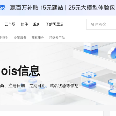
云市场
伙伴
服务
了解阿里云
制交付
备案服务
商标服务
精选云产品
AI 特惠
数据与 API
成为产品伙伴
企业增值服务
最佳实践
价格计算器
AI 场景体
基础软件
产品伙伴合
阿里云认证
市场活动
配置报价
大模型
自助选配和估算价格
新方式
睿译宝，AI翻译排版一步到位
智启 AI 普惠权益
产品生态集成认证中心
企业支持计划
云上春晚
域名与网站
千问官方 MaaS 平台，为开发者和 Agent 而生，新用户赠送 1 亿 + tokens 额度
Qwen Aud
AI Coding
阿里云Maa
2026 阿里云
云服务器 E
为企业打
数据集
Windows
大模型认证
模型
NEW
NEW
交付可用成果
值低价云产品抢先购
上传文档即自动完成翻译和格式还原
至高享 1亿+免费 tokens，加速 Al 应用落地
提供智能易用的域名与建站服务
智能编程，一键
安全可靠、
hois信息
产品生态伙伴
专家技术服务
云上奥运之旅
弹性计算合作
阿里云中企出
手机三要素
宝塔 Linux
全部认证
价格优势
有专属领域专家
GLM-5.2：长任务时代开源旗舰模型
阿里云 OPC 创新助力计划
千问大模型
即刻拥有 DeepS
AI 电商营销
对象存储 O
大模型
产品生态伙伴工作台
企业增值服务台
云栖战略参考
云存储合作计
云栖大会
身份实名认证
CentOS
训练营
推动算力普惠，释放技术红利
最高返9万
多领域专家智能体,一键组建 AI 虚拟交付团队
快速构建应用程序和网站，即刻迈出上云第一步
至高百万元 Token 补贴，加速一人公司成长
多元化、高性能、安全可靠的大模型服务
真正可用的 1M 上下文,一次完成代码全链路开发
轻松解锁专属 Dee
从图文生成到
云上的中国
数据库合作计
活动全景
短信
Docker
图片和
商、注册日期、过期日期、域名状态等信息
站式影视创作平台
Hermes Agent，打造自进化智能体
Token Plan 模型订阅计划
数字证书管理服务（原SSL证书）
5 分钟轻松部署
AI 广告创作
无影云电脑
企业成长
NEW
信息公告
看见新力量
云网络合作计
OCR 文字识别
JAVA
证享300元代金券
可视化编排打通从文字构思到成片全链路闭环
全托管，含MySQL、PostgreSQL、SQL Server、MariaDB多引擎
自主进化，持久记忆，越用越聪明
Qwen3.8-Max 首发尝鲜，限时加量 10 倍，夜间低至2折
实现全站HTTPS，呈现可信的WEB访问
图文、视频一
随时随地安
Kimi-K3
HappyHors
NEW
魔搭 Mode
loud
服务实践
官网公告
Kimi 最新旗舰模型，长程编程与推理利器
让文字生成流
金融模力时刻
Salesforce O
版
发票查验
全能环境
Claude Code + GStack 打造工程团队
千问办公，限时限量积分加倍
Qoder
低代码高效构
AI 建站
短信服务
型
NEW
作计划
计划
创新中心
魔搭 ModelSc
健康状态
理服务
让AI从“聊天伙伴”进化为能干活的“数字员工”
安装技能 GStack，拥有专属 AI 工程团队
你的AI工作搭子，覆盖日常办公高频场景
面向真实软件的智能体编程平台
0 代码专业建
客户案例
天气预报查询
操作系统
Deepseek-v4-pro
HappyHors
态合作计划