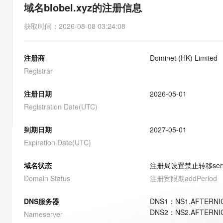
存储
天池大赛
能看、能想、能动手的多模
域名blobel.xyz的注册信息
云解析DNS
解决方案免费试用 新老
电子合同
最高领取价值200元试用
安全
网络与CDN
AI 算法大赛
Qwen3-VL-Plus
获取时间
：
2026-08-08 03:24:08
畅捷通
大数据开发治理平台 Data
AI 产品 免费试用
网络
安全
云开发大赛
Tableau 订阅
1亿+ 大模型 tokens 和 
注册商
Dominet (HK) Limited
可观测
入门学习赛
中间件
AI空中课堂在线直播课
云防火墙
140+云产品 免费试用
Registrar
大模型服务
上云与迁云
云原生的云上边界网络安全
产品新客免费试用，最长1
数据库
生态解决方案
注册日期
2026-05-01
千问AI平台-Token Plan
企业出海
大模型ACA认证体验
大数据计算
Registration Date(UTC)
助力企业全员 AI 认知与能
行业生态解决方案
政企业务
媒体服务
千问AI平台-模型体验
到期日期
2027-05-01
开发者生态解决方案
在线体验全尺寸、多种模态
Expiration Date(UTC)
企业服务与云通信
AI 开发和 AI 应用解决
Happy 系列大模型
域名与网站
域名状态
注册局设置禁止转移
ser
Domain Status
注册宽限期
addPeriod
终端用户计算
DNS服务器
DNS
1
：
NS1.AFTERNI
Serverless
大模型解决方案
DNS
2
：
NS2.AFTERNI
Nameserver
开发工具