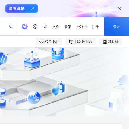
文档
备案
控制台
注册
登录
权益中心
域名控制台
移动端
验
作计划
器
AI 活动
专业服务
服务伙伴合作计划
开发者社区
加入我们
产品动态
服务平台百炼
阿里云 OPC 创新助力计划
一站式生成采购清单，支持单品或批量购买
io：打造专属 AI 语音助手
S产品伙伴计划（繁花）
峰会
CS
造的大模型服务与应用开发平台
一句话生成原生可编辑精美 PPT 文稿
AI 生产力先锋
Al MaaS 服务伙伴赋能合作
域名
博文
Careers
至高可申请百万元
Qwen3.8-Max 模型上线
开启高性价比 AI 编程新体验
弹性可伸缩的云计算服务
Qwen-Audio-3.0-Realtime 端到端实时语音角色扮演
输入一句话想法, 轻松生成专业的 PPT
先锋实践拓展 AI 生产力的边界
Token 补贴，五大权
计划
海大会
伙伴信用分合作计划
商标
问答
社会招聘
益加速 OPC 成功
eek-V4-Pro
SS
一键部署幻兽帕鲁游戏服务器
飞天发布时刻
HOT
Open Search 向量检索版支
划
备案
电子书
校园招聘
pSeek-V4-Pro
视频创作，一键激活电商全链路生产力
稳定、安全、高性价比、高性能的云存储服务
一键购买专属联机服务器，轻松开启游戏
所见，即是所愿
持视频检索 Pipeline 功能
更多支持
划
公司注册
镜像站
视频生成
语音识别与合成
专属 QwenPaw
漫剧工坊：一站式动画创作平台
AI 实训营
HOT
应用身份服务 (IDaaS)
合作伙伴培训与认证
划
上云迁移
站生成，高效打造优质广告素材
全接入的云上超级电脑
从聊天伙伴进化为能主动干活的本地数字员工
快速生产连贯的高质量长漫剧
从基础到进阶，Agent 创客手把手教你
OpenClaw 管理能力上线
e-1.1-T2V
Qwen3-TTS-Flash
lScope
我要反馈
查询合作伙伴
畅细腻的高质量视频
离线语音合成大模型，多语言方言自适应，低延迟高稳定
n Alibaba Cloud ISV 合作
代维服务
建企业门户网站
10 分钟搭建微信、支付宝小程序
MaxCompute MaxFrame 提
创新加速
ope
登录合作伙伴管理后台
我要建议
站，无忧落地极速上线
以可视化方式快速构建移动和 PC 门户网站
国内短信简单易用，安全可靠，秒级触达，全球覆盖200+国家和地区。
高效部署网站，快速应用到小程序
供自动弹性内存功能
e-1.1-I2V
Cosyvoice-V3-Flash