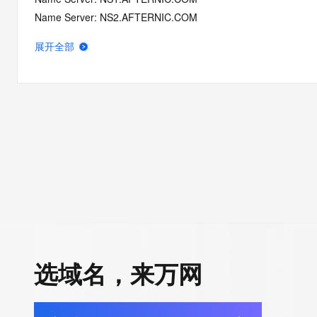
Name Server: NS2.AFTERNIC.COM
DNSSEC: unsigned
展开全部
Registrar Abuse Contact Email: DomainAbuse@service.aliyun
Registrar Abuse Contact Phone: +86.95187
URL of the ICANN Whois Inaccuracy Complaint Form: https://ww
>>> Last update of WHOIS database: 2026-05-01T03:37:06.0
For more information on Whois status codes, please visit https:
>>> IMPORTANT INFORMATION ABOUT THE DEPLOYMENT OF 
https://www.centralnicregistry.com/support/information/rdap <<
The registration data available in this service is limited. Additio
data may be available at https://lookup.icann.org
选域名，来万网
The Whois and RDAP services are provided by CentralNic, and
information pertaining to Internet domain names registered by 