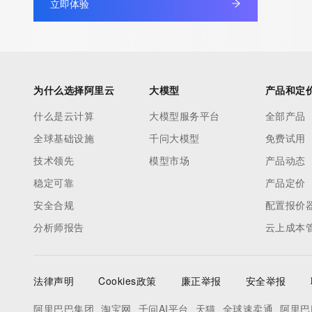
立即体验
our customers. By using this service you are agreeing (1) not t
information presented here for any purpose other than determi
ownership of domain names, (2) not to store or reproduce this 
any way, (3) not to use any high-volume, automated, electroni
to obtain data from this service. Abuse of this service is monit
为什么选择阿里云
大模型
产品和定
actions in contravention of these terms will result in being per
什么是云计算
大模型服务平台
全部产品
blacklisted. All data is (c) CentralNic Ltd (https://www.centralni
全球基础设施
千问大模型
免费试用
Access to the Whois and RDAP services is rate limited. For mo
技术领先
模型市场
产品动态
information, visit https://centralnicregistry.com/policies/whois-g
稳定可靠
产品定价
安全合规
配置报价
分析师报告
云上成本
法律声明
Cookies政策
廉正举报
安全举报
阿里巴巴集团
淘宝网
千问AI平台
天猫
全球速卖通
阿里巴