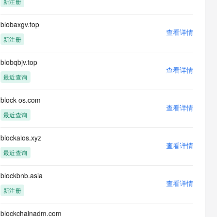
新注册
息提取
与 AI 智能体进行实时音视频通话
从文本、图片、视频中提取结构化的属性信息
构建支持视频理解的 AI 音视频实时通话应用
blobaxgv.top
查看详情
t.diy 一步搞定创意建站
构建大模型应用的安全防护体系
新注册
通过自然语言交互简化开发流程,全栈开发支持
通过阿里云安全产品对 AI 应用进行安全防护
blobqbjv.top
查看详情
最近查询
block-os.com
查看详情
最近查询
blockaios.xyz
查看详情
最近查询
blockbnb.asia
查看详情
新注册
blockchainadm.com