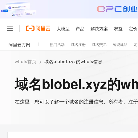
大模型
产品
解决方案
权益
定价
阿里云万网
热门活动
域名注册
域名交易
智能建站
定
大模型
产品
解决方案
权益
定价
云市场
伙伴
服务
了解阿里云
精选产品
精选解决方案
普惠上云
产品定价
精选商城
成为销售伙伴
售前咨询
为什么选择阿里云
千问AI平台
whois首页
>
域名blobel.xyz的whois信息
了解云产品的定价详情
大模型服务平台百炼
千问办公，解锁你的工作
普惠上云 官方力荐
分销伙伴
在线服务
网站建设
什么是云计算
大
大模型服务与应用平台
企业级Agent产品，直接
云服务器38元/年起，超
域名blobel.xyz的w
咨询伙伴
多端小程序
技术领先
云上成本管理
售后服务
轻量应用服务器
Agency Agents：拥
官方推荐返现计划
大模型
精选产品
精选解决方案
Salesforce 国际版订阅
稳定可靠
管理和优化成本
推荐新用户得奖励，单订单
销售伙伴合作计划
自助服务
友盟天域
安全合规
人工智能与机器学习
AI
文本生成
在这里，您可以了解一个域名的注册信息、所有者、注册
云数据库 RDS
HappyHorse 打造一
云工开物
无影生态合作计划
在线服务
观测云
分析师报告
高校专属算力普惠，学生认
计算
互联网应用开发
Qwen3.8-Max
HOT
Salesforce On Alibaba C
工单服务
智能体时代全能旗舰模型
Tuya 物联网平台阿里云
研究报告与白皮书
人工智能平台 PAI
快速拥有专属 OpenClaw
大模
Consulting Partner 合
大数据
容器
免费试用
短信专区
一站式AI开发、训练和推
蓝凌 OA
Qwen3.7-Plus
AI 大模型销售与服务生
现代化应用