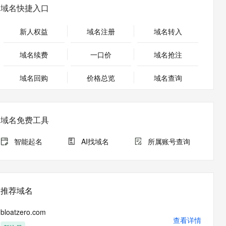
安全
畅自然，细节丰富
高表现力语音合成大模型，语音克隆听感自然
我要投诉
PolarDB
域名快捷入口
上云场景组合购
Milvus 弹性伸缩功能新增节
伴
漫剧创作，剧本、分镜、视频高效生成
100%兼容MySQL、PostgreSQL，兼容Oracle，支持集中和分布式
覆盖90%+业务场景，专享组合折扣价
点支持范围
2V
VPN
Fun-ASR
新人权益
域名注册
域名转入
文戏情感细腻自然，动作戏激烈拳拳到肉，实现更强表演能力
支持中英文自由切换，具备更强的噪声鲁棒性
ernetes 版 ACK
云聚AI 严选权益
AI 原生数据库服务发布
SSL 证书
，一键激活高效办公新体验
理容器应用的 K8s 服务
精选AI产品，从模型到应用全链提效
Agent 数据网关
域名续费
一口价
域名抢注
堡垒机
AI 用量加速计划
云原生数据库 PolarDB
应用
域名回购
价格总览
防火墙
域名查询
、识别商机，让客服更高效、服务更出色。
新老同享，达量后返
Agentic Database 发布
千问办公
主机安全
NEW
的智能体编程平台
一站式AI生产力平台
域名免费工具
AI 应用及服务市场
伶鹊
企业级人与Agent协作平台，接入和调度多个数字员工
智能客服平台，对话机器人、对话分析、智能外呼
智能起名
AI找域名
所属账号查询
AI 应用
大模型服务平台百炼 - 全妙
大模型
应用创作平台
多模态内容创作工具，已接入 DeepSeek
自然语言处理
推荐域名
数据标注
bloatzero.com
机器学习
查看详情