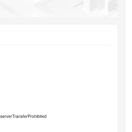
AI 应用
10分钟微调：让0.6B模型媲美235B模
多模态数据信
型
依托云原生高可用架构,实现Dify私有化部署
用1%尺寸在特定领域达到大模型90%以上效果
一个 AI 助手
超强辅助，Bol
即刻拥有 DeepSeek-R1 满血版
在企业官网、通讯软件中为客户提供 AI 客服
多种方案随心选，轻松解锁专属 DeepSeek
#serverTransferProhibited