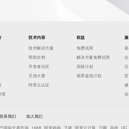
o use any
ning
data in
c processes
ored and
价
技术内容
权益
服
manently
技术解决方案
免费试用
基
cregistry.com)
帮助文档
解决方案免费试用
企
re
开发者社区
高校计划
迁
uidance.
天池大赛
推荐返现计划
官
器
阿里云认证
健
管理
信
联系我们
加入我们
巴国际交易市场
1688
阿里妈妈
飞猪
阿里云计算
万网
高德
UC