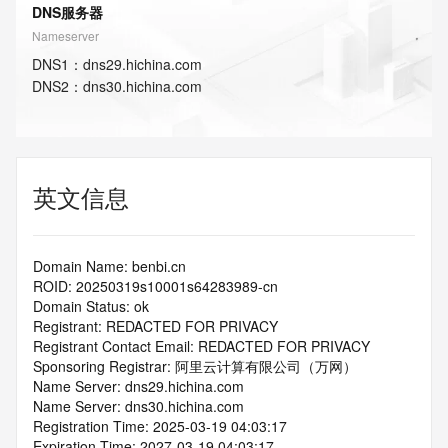
DNS服务器
Nameserver
DNS
1
：
dns29.hichina.com
DNS
2
：
dns30.hichina.com
英文信息
Domain Name: benbi.cn
ROID: 20250319s10001s64283989-cn
Domain Status: ok
Registrant: REDACTED FOR PRIVACY
Registrant Contact Email: REDACTED FOR PRIVACY
Sponsoring Registrar: 阿里云计算有限公司（万网）
Name Server: dns29.hichina.com
Name Server: dns30.hichina.com
Registration Time: 2025-03-19 04:03:17
Expiration Time: 2027-03-19 04:03:17