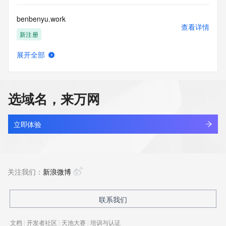
benbenyu.work
查看详情
新注册
展开全部
benbogroup.com
查看详情
新注册
选域名，来万网
bencaikj.com
查看详情
最近查询
立即体验
bencaofang.com
查看详情
最近查询
关注我们：
新浪微博
bencaoyunyi.xin
联系我们
查看详情
最近查询
文档
|
开发者社区
|
天池大赛
|
培训与认证