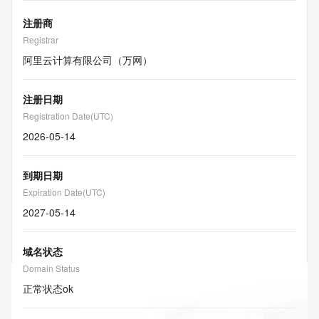
注册商
Registrar
阿里云计算有限公司（万网）
注册日期
Registration Date(UTC)
2026-05-14
到期日期
Expiration Date(UTC)
2027-05-14
域名状态
Domain Status
正常状态
ok