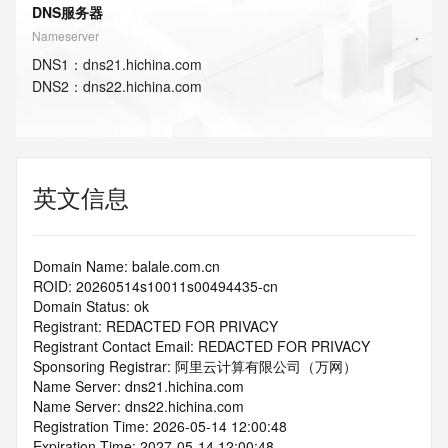
DNS服务器
Nameserver
DNS
1
：
dns21.hichina.com
DNS
2
：
dns22.hichina.com
英文信息
Domain Name: balale.com.cn
ROID: 20260514s10011s00494435-cn
Domain Status: ok
Registrant: REDACTED FOR PRIVACY
Registrant Contact Email: REDACTED FOR PRIVACY
Sponsoring Registrar: 阿里云计算有限公司（万网）
Name Server: dns21.hichina.com
Name Server: dns22.hichina.com
Registration Time: 2026-05-14 12:00:48
Expiration Time: 2027-05-14 12:00:48