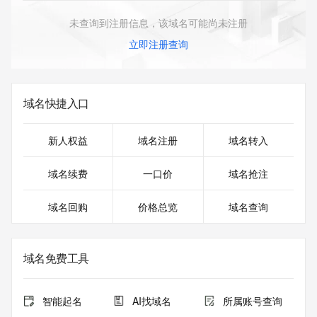
未查询到注册信息，该域名可能尚未注册
立即注册查询
域名快捷入口
新人权益
域名注册
域名转入
域名续费
一口价
域名抢注
域名回购
价格总览
域名查询
域名免费工具
智能起名
AI找域名
所属账号查询