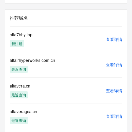
推荐域名
alta7bhy.top
查看详情
新注册
altairhyperworks.com.cn
查看详情
最近查询
altavera.cn
查看详情
最近查询
altaveragca.cn
查看详情
最近查询