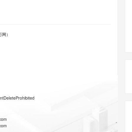
态智能体模型
旗舰 MoE 大模型，百万上下文与顶尖推理能力
图生视频，流
同享
万小智 AI 建站低至 15元/月
Qoder CN
AI 短剧/漫剧
云原生数据库 
快递物流查询
WordPress
成为服务伙
高校合作
点，立即开启云上创新
覆盖公网/内网、递归/权威、移动APP等全场景解析服务
送.CN域名，送备案服务码
基于千问大模型等，支持代码智能生成、研发智能问答
AI助力短剧
GLM-5.2
Wan2.7-T
Ubuntu
服务生态伙伴
视觉 Coding、空间感知、多模态思考等全面升级
1M上下文，专为长程任务能力而生
云工开物
企业应用
Works
Night Plan 支持 Qwen 3.8-Max
云原生大数据计算服务 MaxCompute
AI 办公
容器服务 Kub
NEW
Red Hat
30+ 款产品免费体验
Data Agent 驱动的一站式 Data+AI 开发治理平台
夜间 5 折，Qwen/Meoo/TokenPlan 客户专享
面向分析的企业级SaaS模式云数据仓库
AI智能应用
提供一站式管
科研合作
万网）
ERP
堂（旗舰版）
SUSE
智能客服
AI 应用构建
大模型原生
CRM
防护产品
2个月
自动承接线索
建站小程序
Qoder
大模型服务平台百炼-应用模版
OA 办公系统
HOT
NEW
面向真实软件
个人版上线、团队版降价；千问3.8-Max首发发尝鲜
丰富多元化的应用模版和解决方案
力提升
财税管理
模板建站
万有无界
大模型服务平台百炼-智能体
400电话
定制建站
的模型效果
灵活可视化地构建企业级 Agent
方案
广告营销
模板小程序
秒悟
人工智能平台 PAI
entDeleteProhibited
定制小程序
云端极速 AI 
新一代 AI 视频生成模型，深度适配广告营销等场景
AI Native 的算法工程平台，一站式完成建模、训练、推理服务部署
APP 开发
.com
建站系统
.com