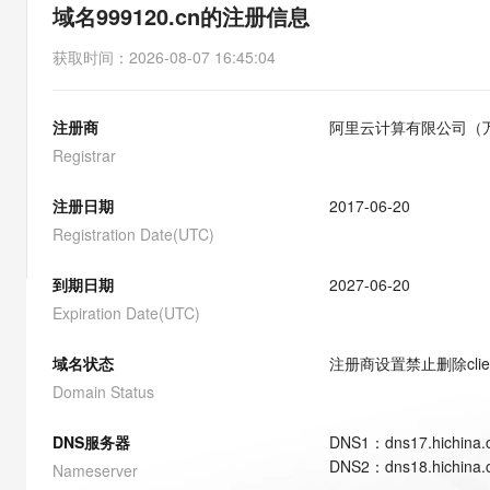
存储
天池大赛
能看、能想、能动手的多模
域名999120.cn的注册信息
云解析DNS
解决方案免费试用 新老
电子合同
最高领取价值200元试用
安全
网络与CDN
AI 算法大赛
Qwen3-VL-Plus
获取时间
：
2026-08-07 16:45:04
畅捷通
大数据开发治理平台 Data
AI 产品 免费试用
网络
安全
云开发大赛
Tableau 订阅
1亿+ 大模型 tokens 和 
注册商
阿里云计算有限公司（
可观测
入门学习赛
中间件
AI空中课堂在线直播课
云防火墙
140+云产品 免费试用
Registrar
大模型服务
上云与迁云
云原生的云上边界网络安全
产品新客免费试用，最长1
数据库
生态解决方案
注册日期
2017-06-20
千问AI平台-Token Plan
企业出海
大模型ACA认证体验
大数据计算
Registration Date(UTC)
助力企业全员 AI 认知与能
行业生态解决方案
政企业务
媒体服务
千问AI平台-模型体验
到期日期
2027-06-20
开发者生态解决方案
在线体验全尺寸、多种模态
Expiration Date(UTC)
企业服务与云通信
AI 开发和 AI 应用解决
Happy 系列大模型
域名与网站
域名状态
注册商设置禁止删除
cli
Domain Status
终端用户计算
DNS服务器
DNS
1
：
dns17.hichina
Serverless
大模型解决方案
DNS
2
：
dns18.hichina
Nameserver
开发工具