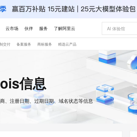
云市场
伙伴
服务
了解阿里云
制交付
备案服务
商标服务
精选云产品
AI 特惠
数据与 API
成为产品伙伴
企业增值服务
最佳实践
价格计算器
AI 场景体
基础软件
产品伙伴合
阿里云认证
市场活动
配置报价
大模型
自助选配和估算价格
新方式
睿译宝，AI翻译排版一步到位
智启 AI 普惠权益
产品生态集成认证中心
企业支持计划
云上春晚
域名与网站
千问官方 MaaS 平台，为开发者和 Agent 而生，新用户赠送 1 亿 + tokens 额度
Qwen Aud
AI Coding
阿里云Maa
2026 阿里云
云服务器 E
为企业打
数据集
Windows
大模型认证
模型
NEW
NEW
交付可用成果
值低价云产品抢先购
上传文档即自动完成翻译和格式还原
至高享 1亿+免费 tokens，加速 Al 应用落地
提供智能易用的域名与建站服务
智能编程，一键
安全可靠、
hois信息
产品生态伙伴
专家技术服务
云上奥运之旅
弹性计算合作
阿里云中企出
手机三要素
宝塔 Linux
全部认证
价格优势
有专属领域专家
GLM-5.2：长任务时代开源旗舰模型
阿里云 OPC 创新助力计划
千问大模型
即刻拥有 DeepS
AI 电商营销
对象存储 O
大模型
产品生态伙伴工作台
企业增值服务台
云栖战略参考
云存储合作计
云栖大会
身份实名认证
CentOS
训练营
推动算力普惠，释放技术红利
最高返9万
多领域专家智能体,一键组建 AI 虚拟交付团队
快速构建应用程序和网站，即刻迈出上云第一步
至高百万元 Token 补贴，加速一人公司成长
多元化、高性能、安全可靠的大模型服务
真正可用的 1M 上下文,一次完成代码全链路开发
轻松解锁专属 Dee
从图文生成到
云上的中国
数据库合作计
活动全景
短信
Docker
图片和
商、注册日期、过期日期、域名状态等信息
站式影视创作平台
Hermes Agent，打造自进化智能体
Token Plan 模型订阅计划
数字证书管理服务（原SSL证书）
5 分钟轻松部署
AI 广告创作
无影云电脑
企业成长
NEW
信息公告
看见新力量
云网络合作计
OCR 文字识别
JAVA
证享300元代金券
可视化编排打通从文字构思到成片全链路闭环
全托管，含MySQL、PostgreSQL、SQL Server、MariaDB多引擎
自主进化，持久记忆，越用越聪明
Qwen3.8-Max 首发尝鲜，限时加量 10 倍，夜间低至2折
实现全站HTTPS，呈现可信的WEB访问
图文、视频一
随时随地安
Kimi-K3
HappyHors
NEW
魔搭 Mode
loud
服务实践
官网公告
Kimi 最新旗舰模型，长程编程与推理利器
让文字生成流
金融模力时刻
Salesforce O
版
发票查验
全能环境
Claude Code + GStack 打造工程团队
千问办公，限时限量积分加倍
Qoder
低代码高效构
AI 建站
短信服务
型
NEW
作计划
计划
创新中心
魔搭 ModelSc
健康状态
理服务
让AI从“聊天伙伴”进化为能干活的“数字员工”
安装技能 GStack，拥有专属 AI 工程团队
你的AI工作搭子，覆盖日常办公高频场景
面向真实软件的智能体编程平台
0 代码专业建
客户案例
天气预报查询
操作系统
Deepseek-v4-pro
HappyHors
态合作计划