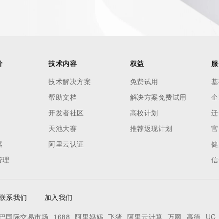
价
技术内容
权益
服
技术解决方案
免费试用
基
帮助文档
解决方案免费试用
企
开发者社区
高校计划
迁
天池大赛
推荐返现计划
官
器
阿里云认证
健
管理
信
联系我们
加入我们
巴国际交易市场
1688
阿里妈妈
飞猪
阿里云计算
万网
高德
UC