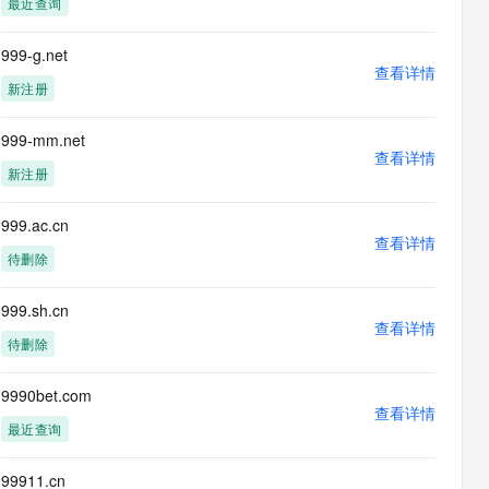
最近查询
息提取
与 AI 智能体进行实时音视频通话
从文本、图片、视频中提取结构化的属性信息
构建支持视频理解的 AI 音视频实时通话应用
999-g.net
查看详情
t.diy 一步搞定创意建站
构建大模型应用的安全防护体系
新注册
通过自然语言交互简化开发流程,全栈开发支持
通过阿里云安全产品对 AI 应用进行安全防护
999-mm.net
查看详情
新注册
999.ac.cn
查看详情
待删除
999.sh.cn
查看详情
待删除
9990bet.com
查看详情
最近查询
99911.cn