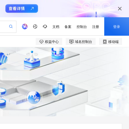
文档
备案
控制台
注册
登录
权益中心
域名控制台
移动端
验
作计划
器
AI 活动
专业服务
服务伙伴合作计划
开发者社区
加入我们
产品动态
服务平台百炼
阿里云 OPC 创新助力计划
一站式生成采购清单，支持单品或批量购买
io：打造专属 AI 语音助手
S产品伙伴计划（繁花）
峰会
CS
造的大模型服务与应用开发平台
一句话生成原生可编辑精美 PPT 文稿
AI 生产力先锋
Al MaaS 服务伙伴赋能合作
域名
博文
Careers
至高可申请百万元
Qwen3.8-Max 模型上线
开启高性价比 AI 编程新体验
弹性可伸缩的云计算服务
Qwen-Audio-3.0-Realtime 端到端实时语音角色扮演
输入一句话想法, 轻松生成专业的 PPT
先锋实践拓展 AI 生产力的边界
Token 补贴，五大权
计划
海大会
伙伴信用分合作计划
商标
问答
社会招聘
益加速 OPC 成功
eek-V4-Pro
SS
一键部署幻兽帕鲁游戏服务器
飞天发布时刻
HOT
Open Search 向量检索版支
划
备案
电子书
校园招聘
pSeek-V4-Pro
视频创作，一键激活电商全链路生产力
稳定、安全、高性价比、高性能的云存储服务
一键购买专属联机服务器，轻松开启游戏
所见，即是所愿
持视频检索 Pipeline 功能
更多支持
划
公司注册
镜像站
视频生成
语音识别与合成
专属 QwenPaw
漫剧工坊：一站式动画创作平台
AI 实训营
HOT
应用身份服务 (IDaaS)
合作伙伴培训与认证
划
上云迁移
站生成，高效打造优质广告素材
全接入的云上超级电脑
从聊天伙伴进化为能主动干活的本地数字员工
快速生产连贯的高质量长漫剧
从基础到进阶，Agent 创客手把手教你
OpenClaw 管理能力上线
e-1.1-T2V
Qwen3-TTS-Flash
lScope
我要反馈
查询合作伙伴
畅细腻的高质量视频
离线语音合成大模型，多语言方言自适应，低延迟高稳定
n Alibaba Cloud ISV 合作
代维服务
建企业门户网站
10 分钟搭建微信、支付宝小程序
MaxCompute MaxFrame 提
创新加速
ope
登录合作伙伴管理后台
我要建议
站，无忧落地极速上线
以可视化方式快速构建移动和 PC 门户网站
国内短信简单易用，安全可靠，秒级触达，全球覆盖200+国家和地区。
高效部署网站，快速应用到小程序
供自动弹性内存功能
e-1.1-I2V
Cosyvoice-V3-Flash