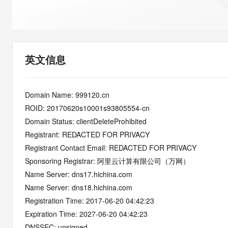
快速部署 Dify，高效搭建 
迁移与运维管理
10 分钟在聊天系统中增加
专有云
英文信息
Domain Name: 999120.cn
ROID: 20170620s10001s93805554-cn
Domain Status: clientDeleteProhibited
Registrant: REDACTED FOR PRIVACY
Registrant Contact Email: REDACTED FOR PRIVACY
Sponsoring Registrar: 阿里云计算有限公司（万网）
Name Server: dns17.hichina.com
Name Server: dns18.hichina.com
Registration Time: 2017-06-20 04:42:23
Expiration Time: 2027-06-20 04:42:23
DNSSEC: unsigned