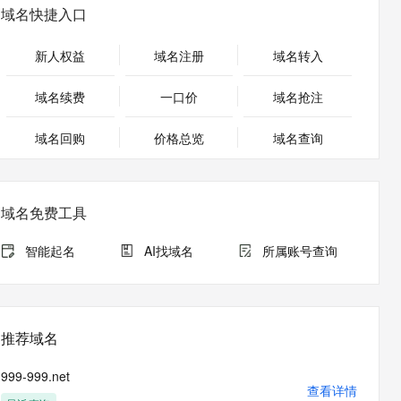
安全
畅自然，细节丰富
高表现力语音合成大模型，语音克隆听感自然
我要投诉
PolarDB
域名快捷入口
上云场景组合购
Milvus 弹性伸缩功能新增节
伴
漫剧创作，剧本、分镜、视频高效生成
100%兼容MySQL、PostgreSQL，兼容Oracle，支持集中和分布式
覆盖90%+业务场景，专享组合折扣价
点支持范围
2V
VPN
Fun-ASR
新人权益
域名注册
域名转入
文戏情感细腻自然，动作戏激烈拳拳到肉，实现更强表演能力
支持中英文自由切换，具备更强的噪声鲁棒性
ernetes 版 ACK
云聚AI 严选权益
AI 原生数据库服务发布
SSL 证书
，一键激活高效办公新体验
理容器应用的 K8s 服务
精选AI产品，从模型到应用全链提效
Agent 数据网关
域名续费
一口价
域名抢注
堡垒机
AI 用量加速计划
云原生数据库 PolarDB
应用
域名回购
价格总览
防火墙
域名查询
、识别商机，让客服更高效、服务更出色。
新老同享，达量后返
Agentic Database 发布
千问办公
主机安全
NEW
的智能体编程平台
一站式AI生产力平台
域名免费工具
AI 应用及服务市场
伶鹊
企业级人与Agent协作平台，接入和调度多个数字员工
智能客服平台，对话机器人、对话分析、智能外呼
智能起名
AI找域名
所属账号查询
AI 应用
大模型服务平台百炼 - 全妙
大模型
应用创作平台
多模态内容创作工具，已接入 DeepSeek
自然语言处理
推荐域名
数据标注
999-999.net
机器学习
查看详情