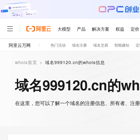
大模型
产品
解决方案
权益
定价
阿里云万网
热门活动
域名注册
域名交易
智能建站
定
大模型
产品
解决方案
权益
定价
云市场
伙伴
服务
了解阿里云
精选产品
精选解决方案
普惠上云
产品定价
精选商城
成为销售伙伴
售前咨询
为什么选择阿里云
千问AI平台
whois首页
>
域名999120.cn的whois信息
了解云产品的定价详情
大模型服务平台百炼
千问办公，解锁你的工作
普惠上云 官方力荐
分销伙伴
在线服务
网站建设
什么是云计算
大
大模型服务与应用平台
企业级Agent产品，直接
云服务器38元/年起，超
域名999120.cn的w
咨询伙伴
多端小程序
技术领先
云上成本管理
售后服务
轻量应用服务器
Agency Agents：拥
官方推荐返现计划
大模型
精选产品
精选解决方案
Salesforce 国际版订阅
稳定可靠
管理和优化成本
推荐新用户得奖励，单订单
销售伙伴合作计划
自助服务
友盟天域
安全合规
人工智能与机器学习
AI
文本生成
在这里，您可以了解一个域名的注册信息、所有者、注册
云数据库 RDS
HappyHorse 打造一
云工开物
无影生态合作计划
在线服务
观测云
分析师报告
高校专属算力普惠，学生认
计算
互联网应用开发
Qwen3.8-Max
HOT
Salesforce On Alibaba C
工单服务
智能体时代全能旗舰模型
Tuya 物联网平台阿里云
研究报告与白皮书
人工智能平台 PAI
快速拥有专属 OpenClaw
大模
Consulting Partner 合
大数据
容器
免费试用
短信专区
一站式AI开发、训练和推
蓝凌 OA
Qwen3.7-Plus
AI 大模型销售与服务生
现代化应用