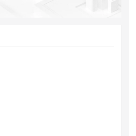
AI 应用
10分钟微调：让0.6B模型媲美235B模
多模态数据信
型
依托云原生高可用架构,实现Dify私有化部署
用1%尺寸在特定领域达到大模型90%以上效果
一个 AI 助手
超强辅助，Bol
即刻拥有 DeepSeek-R1 满血版
在企业官网、通讯软件中为客户提供 AI 客服
多种方案随心选，轻松解锁专属 DeepSeek