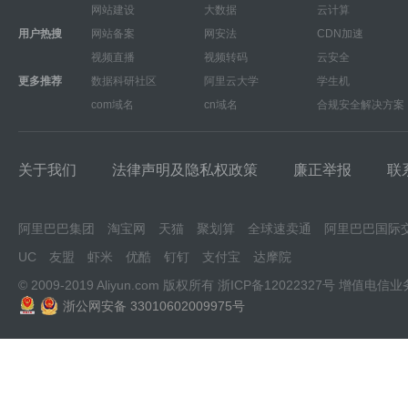
网站建设
大数据
云计算
用户热搜
网站备案
网安法
CDN加速
视频直播
视频转码
云安全
更多推荐
数据科研社区
阿里云大学
学生机
com域名
cn域名
合规安全解决方案
关于我们
法律声明及隐私权政策
廉正举报
联
阿里巴巴集团
淘宝网
天猫
聚划算
全球速卖通
阿里巴巴国际
UC
友盟
虾米
优酷
钉钉
支付宝
达摩院
© 2009-2019 Aliyun.com 版权所有
浙ICP备12022327号
增值电信业
浙公网安备 33010602009975号