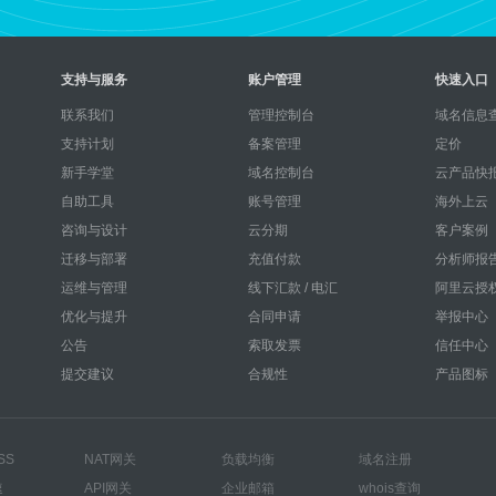
支持与服务
账户管理
快速入口
联系我们
管理控制台
域名信息查
支持计划
备案管理
定价
新手学堂
域名控制台
云产品快
自助工具
账号管理
海外上云
咨询与设计
云分期
客户案例
迁移与部署
充值付款
分析师报
运维与管理
线下汇款 / 电汇
阿里云授
优化与提升
合同申请
举报中心
公告
索取发票
信任中心
提交建议
合规性
产品图标
SS
NAT网关
负载均衡
域名注册
速
API网关
企业邮箱
whois查询