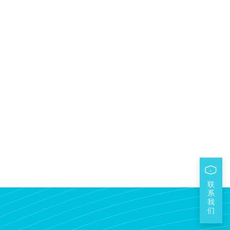
联
系
我
们