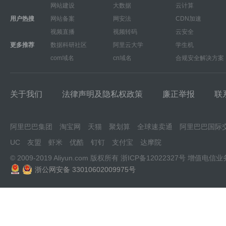
网站建设
大数据
云计算
用户热搜
网站备案
网安法
CDN加速
视频直播
视频转码
云安全
更多推荐
数据科研社区
阿里云大学
学生机
com域名
cn域名
合规安全解决方案
关于我们
法律声明及隐私权政策
廉正举报
联
阿里巴巴集团
淘宝网
天猫
聚划算
全球速卖通
阿里巴巴国际
UC
友盟
虾米
优酷
钉钉
支付宝
达摩院
© 2009-2019 Aliyun.com 版权所有
浙ICP备12022327号
增值电信业
浙公网安备 33010602009975号