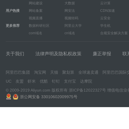
网站建设
大数据
云计算
用户热搜
网站备案
网安法
CDN加速
视频直播
视频转码
云安全
更多推荐
数据科研社区
阿里云大学
学生机
com域名
cn域名
合规安全解决方案
关于我们
法律声明及隐私权政策
廉正举报
联
阿里巴巴集团
淘宝网
天猫
聚划算
全球速卖通
阿里巴巴国际
UC
友盟
虾米
优酷
钉钉
支付宝
达摩院
© 2009-2019 Aliyun.com 版权所有
浙ICP备12022327号
增值电信业
浙公网安备 33010602009975号