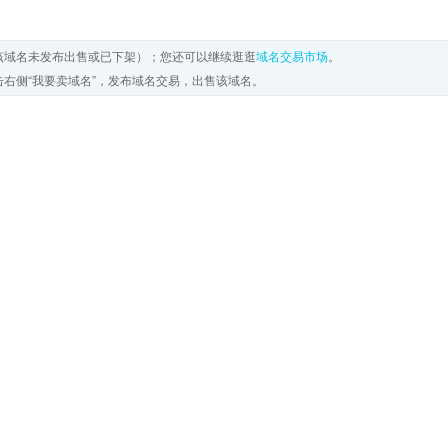
该域名未发布出售或已下架）；您还可以继续逛逛
域名交易市场
。
右侧“我要卖域名”，发布域名交易，出售该域名。