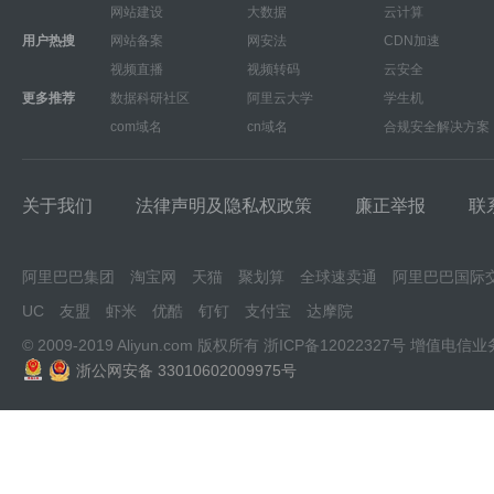
网站建设
大数据
云计算
用户热搜
网站备案
网安法
CDN加速
视频直播
视频转码
云安全
更多推荐
数据科研社区
阿里云大学
学生机
com域名
cn域名
合规安全解决方案
关于我们
法律声明及隐私权政策
廉正举报
联
阿里巴巴集团
淘宝网
天猫
聚划算
全球速卖通
阿里巴巴国际
UC
友盟
虾米
优酷
钉钉
支付宝
达摩院
© 2009-2019 Aliyun.com 版权所有
浙ICP备12022327号
增值电信业
浙公网安备 33010602009975号