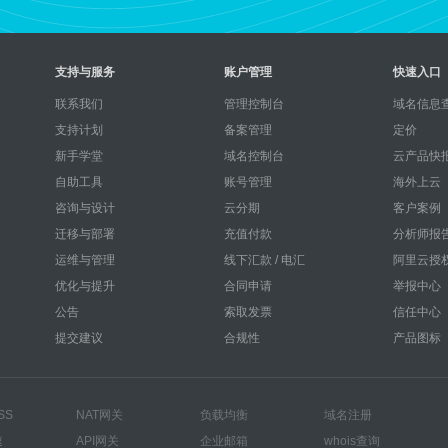
支持与服务
账户管理
快速入口
联系我们
管理控制台
域名信息查
支持计划
备案管理
定价
新手学堂
域名控制台
云产品快
自助工具
账号管理
海外上云
咨询与设计
云分期
客户案例
迁移与部署
充值付款
分析师报
运维与管理
线下汇款 / 电汇
阿里云授
优化与提升
合同申请
举报中心
公告
索取发票
信任中心
提交建议
合规性
产品图标
SS
NAT网关
负载均衡
域名注册
速
API网关
企业邮箱
whois查询