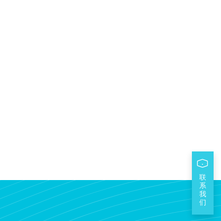
联
系
我
们