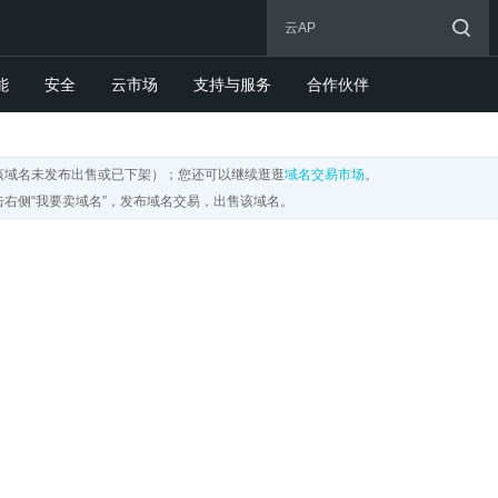
能
安全
云市场
支持与服务
合作伙伴
该域名未发布出售或已下架）；您还可以继续逛逛
域名交易市场
。
右侧“我要卖域名”，发布域名交易，出售该域名。