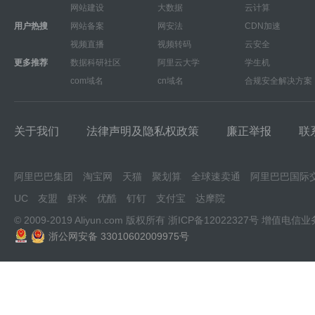
网站建设
大数据
云计算
用户热搜
网站备案
网安法
CDN加速
视频直播
视频转码
云安全
更多推荐
数据科研社区
阿里云大学
学生机
com域名
cn域名
合规安全解决方案
关于我们
法律声明及隐私权政策
廉正举报
联
阿里巴巴集团
淘宝网
天猫
聚划算
全球速卖通
阿里巴巴国际
UC
友盟
虾米
优酷
钉钉
支付宝
达摩院
© 2009-2019 Aliyun.com 版权所有
浙ICP备12022327号
增值电信业
浙公网安备 33010602009975号