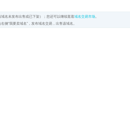
该域名未发布出售或已下架）；您还可以继续逛逛
域名交易市场
。
右侧“我要卖域名”，发布域名交易，出售该域名。