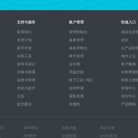
支持与服务
账户管理
快速入口
联系我们
管理控制台
域名信息查
支持计划
备案管理
定价
新手学堂
域名控制台
云产品快
自助工具
账号管理
海外上云
咨询与设计
云分期
客户案例
迁移与部署
充值付款
分析师报
运维与管理
线下汇款 / 电汇
阿里云授
优化与提升
合同申请
举报中心
公告
索取发票
信任中心
提交建议
合规性
产品图标
SS
NAT网关
负载均衡
域名注册
速
API网关
企业邮箱
whois查询