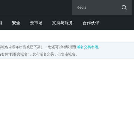
能
安全
云市场
支持与服务
合作伙伴
该域名未发布出售或已下架）；您还可以继续逛逛
域名交易市场
。
右侧“我要卖域名”，发布域名交易，出售该域名。