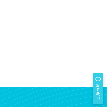
联
系
我
们