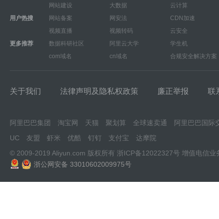
网站建设
大数据
云计算
用户热搜
网站备案
网安法
CDN加速
视频直播
视频转码
云安全
更多推荐
数据科研社区
阿里云大学
学生机
com域名
cn域名
合规安全解决方案
关于我们
法律声明及隐私权政策
廉正举报
联
阿里巴巴集团
淘宝网
天猫
聚划算
全球速卖通
阿里巴巴国际
UC
友盟
虾米
优酷
钉钉
支付宝
达摩院
© 2009-2019 Aliyun.com 版权所有
浙ICP备12022327号
增值电信业
浙公网安备 33010602009975号