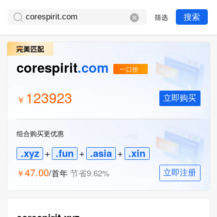
筛选
搜索
corespirit
.com
一口价
123923
￥
立即购买
组合购买更优惠
.xyz
+
.fun
+
.asia
+
.xin
47.00
￥
/首年
节省
9.62
%
立即注册