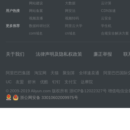
网站建设
大数据
云计算
用户热搜
网站备案
网安法
CDN加速
视频直播
视频转码
云安全
更多推荐
数据科研社区
阿里云大学
学生机
com域名
cn域名
合规安全解决方案
关于我们
法律声明及隐私权政策
廉正举报
联
阿里巴巴集团
淘宝网
天猫
聚划算
全球速卖通
阿里巴巴国际
UC
友盟
虾米
优酷
钉钉
支付宝
达摩院
© 2009-2019 Aliyun.com 版权所有
浙ICP备12022327号
增值电信业
浙公网安备 33010602009975号